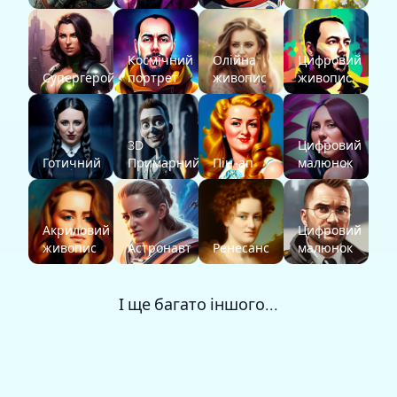
Космічний
Олійна
Цифровий
Супергерой
портрет
живопис
живопис
3D
Цифровий
Готичний
Примарний
Пін-ап
малюнок
Акриловий
Цифровий
живопис
Астронавт
Ренесанс
малюнок
І ще багато іншого...