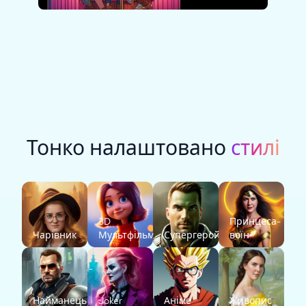
Тонко налаштовано
стилі
3D
Принцеса-
Чарівник
Мультфільм
Супергерой
воїн
Найманець
Joker
Аніме
Живопис