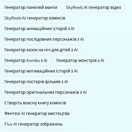
Генератор панелей манги
SkyReels AI генератор відео
SkyReels AI генератор коміксів
Генератор анімаційних історій з AI
Генератор послідовних персонажів з AI
Генератор казок на ніч для дітей з AI
Генератор Komiko з AI
Генератор монстрів з AI
Генератор мотиваційних історій з AI
Генератор постерів фільмів з AI
Генератор оригінальних персонажів з AI
Створіть власну книгу коміксів
Фентезі AI генератор мистецтва
Flux AI генератор зображень