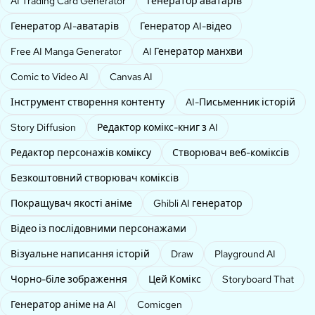
AI Trading Card Generator
Генератор аватарів
Генератор AI-аватарів
Генератор AI-відео
Free AI Manga Generator
AI Генератор манхви
Comic to Video AI
Canvas AI
Інструмент створення контенту
AI-Письменник історій
Story Diffusion
Редактор комікс-книг з AI
Редактор персонажів коміксу
Створювач веб-коміксів
Безкоштовний створювач коміксів
Покращувач якості аніме
Ghibli AI генератор
Відео із послідовними персонажами
Візуальне написання історій
Draw
Playground AI
Чорно-біле зображення
Цей Комікс
Storyboard That
Генератор аніме на AI
Comicgen