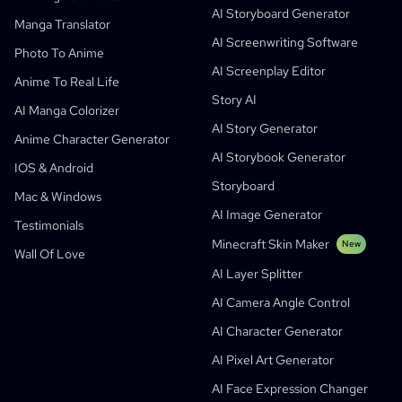
AI Storyboard Generator
Creators
Open Source
Comflowy
OmniAudio
Voice Story Generator
Sequential Art
PuppyAgent
AI Tools For Teachers And Students
Manga Translator
AI Screenwriting Software
Kusa
AI Cartoon Generator
AI Video Generator
Photo To Anime
AI Screenplay Editor
Turn Picture Into Comic
Children's Storybook Maker
Anime To Real Life
Story AI
Turn Picture Into Cartoon
AI Storybook Generator
AI Manga Colorizer
AI Story Generator
AI Webtoon Generator
AI Educational Comics
Anime Character Generator
AI Storybook Generator
Generative Workflows
AI Manhwa Generator
IOS & Android
New
Storyboard
Webtoons
Mac & Windows
AI Manga Generator
New
AI Image Generator
Testimonials
Social Media Comics
Minecraft Skin Maker
New
Wall Of Love
Bible Comic Maker
AI Layer Splitter
Manga Text Bubble Generator
AI Camera Angle Control
AI Storyboard Generator
AI Character Generator
AI Screenplay Editor
AI Pixel Art Generator
Free Storyboard Template
AI Face Expression Changer
AI Script Generator