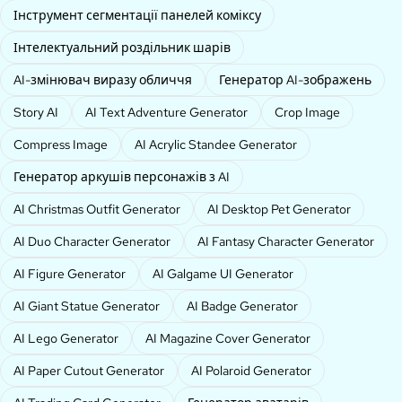
Інструмент сегментації панелей коміксу
Інтелектуальний роздільник шарів
AI-змінювач виразу обличчя
Генератор AI-зображень
Story AI
AI Text Adventure Generator
Crop Image
Compress Image
AI Acrylic Standee Generator
Генератор аркушів персонажів з AI
AI Christmas Outfit Generator
AI Desktop Pet Generator
AI Duo Character Generator
AI Fantasy Character Generator
AI Figure Generator
AI Galgame UI Generator
AI Giant Statue Generator
AI Badge Generator
AI Lego Generator
AI Magazine Cover Generator
AI Paper Cutout Generator
AI Polaroid Generator