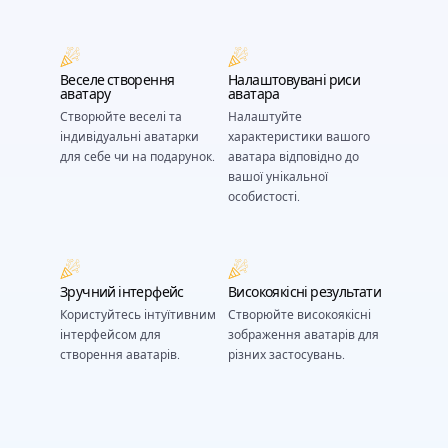
Веселе створення
Налаштовувані риси
аватару
аватара
Створюйте веселі та
Налаштуйте
індивідуальні аватарки
характеристики вашого
для себе чи на подарунок.
аватара відповідно до
вашої унікальної
особистості.
Зручний інтерфейс
Високоякісні результати
Користуйтесь інтуїтивним
Створюйте високоякісні
інтерфейсом для
зображення аватарів для
створення аватарів.
різних застосувань.