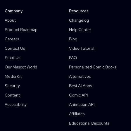
Camera Angle Control
Company
Resources
AI Background Generator
About
Changelog
AI Image Style Transfer
Product Roadmap
Help Center
AI Pose Generator
Careers
Blog
AI Character Generator
Contact Us
Video Tutorial
AI Character Design
Email Us
FAQ
AI Anime Generator
Our Mascot World
Personalized Comic Books
Features
AI Comic Factory
Media Kit
Alternatives
AI Story Writer
Children's Storybook Maker
Security
Best AI Apps
Comic That
Generative Workflows
Content
Comic API
AI Storybook Generator
Accessibility
Animation API
Photo To Anime
AI Manga Script Generator
Black And White Image Filter
AI Manga Colorizer
Manga Maker
Manga Translator
Anime To Real Life
Anime Character Generator
New
AI Pixel Art Generator
New
Affiliates
Character Sheet Cropping Tool
Educational Discounts
Student Discount
Comic Panel Segmentation Tool