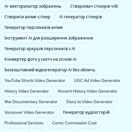
AI-векторизатор зображень
Створювач стікерів чібі
Створити аніме-стікер
AI генератор стікерів
Генератор персонажів аніме
Інструмент AI для розширення зображення
Генератор аркушів персонажів з AI
Конвертер фото у скетч на основі AI
Безкоштовний відеогенератор AI без обличь
YouTube Shorts Video Generator
UGC Ad Video Generator
History Video Generator
Ancient History Video Generator
War Documentary Generator
Story to Video Generator
Voiceover Video Generator
Генератор аудіоісторій
Professional Services
Comic Commission Cost