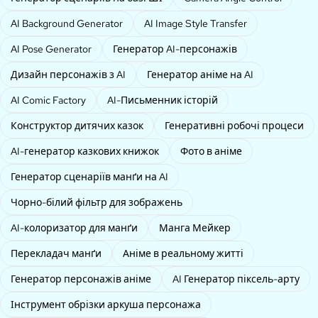
AI Background Generator
AI Image Style Transfer
AI Pose Generator
Генератор AI-персонажів
Дизайн персонажів з AI
Генератор аніме на AI
AI Comic Factory
AI-Письменник історій
Конструктор дитячих казок
Генеративні робочі процеси
AI-генератор казкових книжок
Фото в аніме
Генератор сценаріїв манґи на AI
Чорно-білий фільтр для зображень
AI-колоризатор для манґи
Манга Мейкер
Перекладач манґи
Аніме в реальному житті
Генератор персонажів аніме
AI Генератор піксель-арту
Інструмент обрізки аркуша персонажа