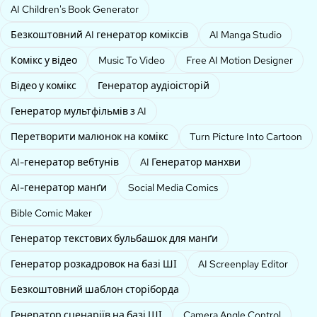
AI Children's Book Generator
Безкоштовний AI генератор коміксів
AI Manga Studio
Комікс у відео
Music To Video
Free AI Motion Designer
Відео у комікс
Генератор аудіоісторій
Генератор мультфільмів з AI
Перетворити малюнок на комікс
Turn Picture Into Cartoon
AI-генератор вебтунів
AI Генератор манхви
AI-генератор манґи
Social Media Comics
Bible Comic Maker
Генератор текстових бульбашок для манґи
Генератор розкадровок на базі ШІ
AI Screenplay Editor
Безкоштовний шаблон сторіборда
Генератор сценаріїв на базі ШІ
Camera Angle Control