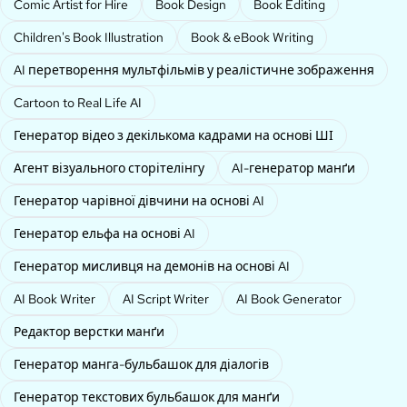
Comic Artist for Hire
Book Design
Book Editing
Children's Book Illustration
Book & eBook Writing
AI перетворення мультфільмів у реалістичне зображення
Cartoon to Real Life AI
Генератор відео з декількома кадрами на основі ШІ
Агент візуального сторітелінгу
AI-генератор манґи
Генератор чарівної дівчини на основі AI
Генератор ельфа на основі AI
Генератор мисливця на демонів на основі AI
AI Book Writer
AI Script Writer
AI Book Generator
Редактор верстки манґи
Генератор манга-бульбашок для діалогів
Генератор текстових бульбашок для манґи