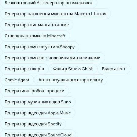
Безкоштовний AI-генератор розмальовок
Генератор натхнення мистецтва Макото Шінкая
Генератор книг манга та аніме
Створювач коміксів Minecraft
Генератор коміксів у стилі Snoopy
Генератор коміксів з чоловічками-паличками
Генератор стікерів
Фільтр Studio Ghibli
Відео агент
Comic Agent
Агент візуального сторітелінгу
Генеративні робочі процеси
Генератор музичних відео Suno
Генератор відео для Apple Music
Генератор відео для Spotify
Генератор відео для SoundCloud