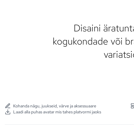
Disaini äratun
kogukondade või brän
variatsi
Kohanda nägu, juukseid, värve ja aksessuaare
Laadi alla puhas avatar mis tahes platvormi jaoks