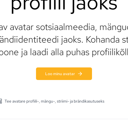
profiili jaoks
tav avatar sotsiaalmeedia, mängud
diidentiteedi jaoks. Kohanda sti
oone ja laadi alla puhas profiilikõlb
Loo minu avatar
Tee avatare profiili-, mängu-, striimi- ja brändikasutuseks