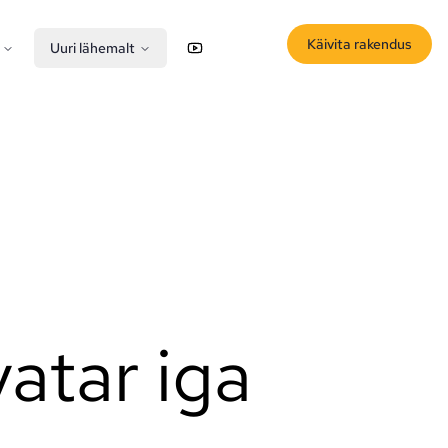
Käivita rakendus
Uuri lähemalt
YouTube
X (Twitter)
atar iga