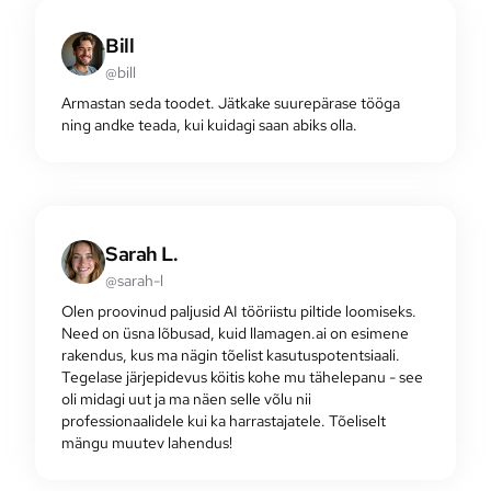
Bill
@bill
Armastan seda toodet. Jätkake suurepärase tööga
ning andke teada, kui kuidagi saan abiks olla.
Sarah L.
@sarah-l
Olen proovinud paljusid AI tööriistu piltide loomiseks.
Need on üsna lõbusad, kuid llamagen.ai on esimene
rakendus, kus ma nägin tõelist kasutuspotentsiaali.
Tegelase järjepidevus köitis kohe mu tähelepanu - see
oli midagi uut ja ma näen selle võlu nii
professionaalidele kui ka harrastajatele. Tõeliselt
mängu muutev lahendus!