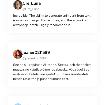
Cre_Luna
@Cre_Luna
Incredible! The ability to generate anime art from text
is a game-changer. It's fast, free, and the artwork is
always top-notch. Highly recommend it!
juaner0211589
@juaner0211589
See on suurepärane AI-toode. See suudab tõepoolest
muuta sinu kujutlusvõime reaalsuseks. Väga äge! See
avab koomiksitele uue ajastu! Suur tänu arendajatele
nende raske töö ja pühendumuse eest.