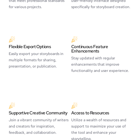
that meet professional standards
user-friendly interface designed
for various projects.
specifically for storyboard creation.
Flexible Export Options
Continuous Feature
Enhancements
Easily export your storyboards in
Stay updated with regular
multiple formats for sharing,
enhancements that improve
presentation, or publication.
functionality and user experience.
Supportive Creative Community
Access to Resources
Join a vibrant community of writers
Utilize a wealth of resources and
and creators for inspiration,
support to maximize your use of
feedback, and collaboration.
the tool and enhance your
storytelling.