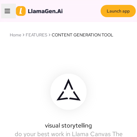
Launch app
Home
FEATURES
CONTENT GENERATION TOOL
Llamas Canvas
intelligent canvas
visual storytelling
do your best work in Llama Canvas
The