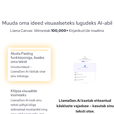
Muuda oma ideed visuaalseteks lugudeks AI-abil
Llama Canvas: Võimestab
100,000+
Kirjanikud üle maailma
Alusta Pasting
funktsiooniga, lisades
oma teksti
Unusta käsud –
LlamaGen.Ai töötab otse
sinu tekstiga.
Klõpsa visuaalide
loomiseks
LlamaGen.Ai loob sinu
LlamaGen.Ai kaotab etteantud
teksti põhjal kõige
käskluste vajaduse – kasutab sinu
sobivamad mustandid ning
teksti otse.
sina valid neist selle, mis