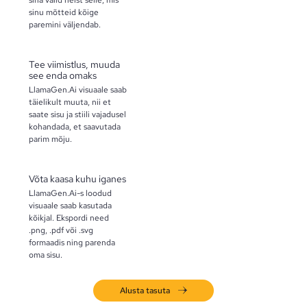
sinu mõtteid kõige
paremini väljendab.
Tee viimistlus, muuda
see enda omaks
LlamaGen.Ai visuaale saab
täielikult muuta, nii et
saate sisu ja stiili vajadusel
kohandada, et saavutada
parim mõju.
Võta kaasa kuhu iganes
LlamaGen.Ai-s loodud
visuaale saab kasutada
kõikjal. Ekspordi need
.png, .pdf või .svg
formaadis ning parenda
oma sisu.
Alusta tasuta