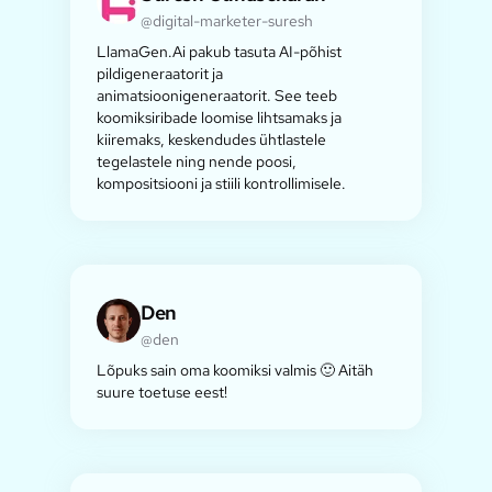
@digital-marketer-suresh
LlamaGen.Ai pakub tasuta AI-põhist
pildigeneraatorit ja
animatsioonigeneraatorit. See teeb
koomiksiribade loomise lihtsamaks ja
kiiremaks, keskendudes ühtlastele
tegelastele ning nende poosi,
kompositsiooni ja stiili kontrollimisele.
Den
@den
Lõpuks sain oma koomiksi valmis 🙂 Aitäh
suure toetuse eest!