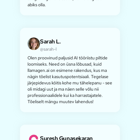
abiks olla.
Sarah L.
@sarah-l
Olen proovinud paljusid AI tööriistu piltide
loomiseks. Need on üsna lõbusad, kuid
llamagen.ai on esimene rakendus, kus ma
nägin tõelist kasutuspotentsiaali. Tegelase
järjepidevus köitis kohe mu tähelepanu - see
oli midagi uut ja ma näen selle võlu nii
professionaalidele kui ka harrastajatele.
Tõeliselt mängu muutev lahendus!
Suresh Gunasekaran