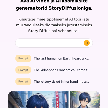
Ava AI video ja AI koomiksite
generaatorid StoryDiffusioniga.
Kasutage meie tipptasemel AI tööriistu
murranguliseks digitaalseks jutustamiseks
Story Diffusioni vahendusel.
The last human on Earth heard a knock at the do
Prompt
The kidnapper's ransom call came from inside th
Prompt
The lottery ticket in her hand matched every nu
Prompt