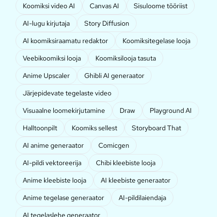
Koomiksi video AI
Canvas AI
Sisuloome tööriist
AI-lugu kirjutaja
Story Diffusion
AI koomiksiraamatu redaktor
Koomiksitegelase looja
Veebikoomiksi looja
Koomiksilooja tasuta
Anime Upscaler
Ghibli AI generaator
Järjepidevate tegelaste video
Visuaalne loomekirjutamine
Draw
Playground AI
Halltoonpilt
Koomiks sellest
Storyboard That
AI anime generaator
Comicgen
AI-pildi vektoreerija
Chibi kleebiste looja
Anime kleebiste looja
AI kleebiste generaator
Anime tegelase generaator
AI-pildilaiendaja
AI tegelaslehe generaator