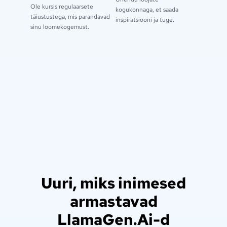
Ole kursis regulaarsete
kogukonnaga, et saada
täiustustega, mis parandavad
inspiratsiooni ja tuge.
sinu loomekogemust.
Uuri, miks inimesed
armastavad
LlamaGen.Ai-d