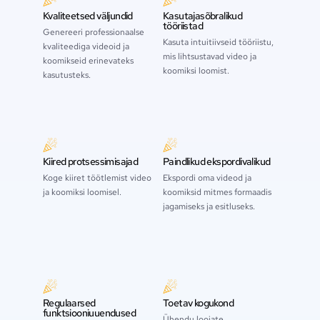
Kvaliteetsed väljundid
Kasutajasõbralikud
tööriistad
Genereeri professionaalse
Kasuta intuitiivseid tööriistu,
kvaliteediga videoid ja
mis lihtsustavad video ja
koomikseid erinevateks
koomiksi loomist.
kasutusteks.
Kiired protsessimisajad
Paindlikud ekspordivalikud
Koge kiiret töötlemist video
Ekspordi oma videod ja
ja koomiksi loomisel.
koomiksid mitmes formaadis
jagamiseks ja esitluseks.
Regulaarsed
Toetav kogukond
funktsiooniuuendused
Ühendu loojate