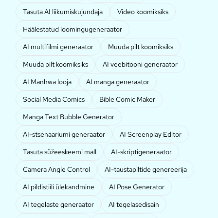
Tasuta AI liikumiskujundaja
Video koomiksiks
Häälestatud loomingugeneraator
AI multifilmi generaator
Muuda pilt koomiksiks
Muuda pilt koomiksiks
AI veebitooni generaator
AI Manhwa looja
AI manga generaator
Social Media Comics
Bible Comic Maker
Manga Text Bubble Generator
AI-stsenaariumi generaator
AI Screenplay Editor
Tasuta süžeeskeemi mall
AI-skriptigeneraator
Camera Angle Control
AI-taustapiltide genereerija
AI pildistiili ülekandmine
AI Pose Generator
AI tegelaste generaator
AI tegelasedisain