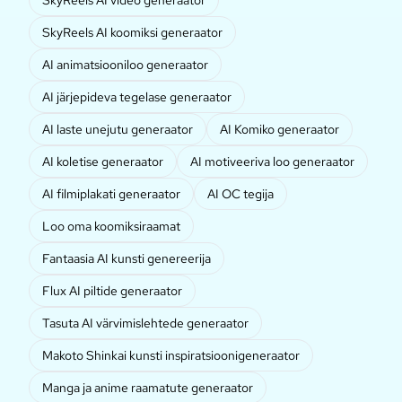
SkyReels AI koomiksi generaator
AI animatsiooniloo generaator
AI järjepideva tegelase generaator
AI laste unejutu generaator
AI Komiko generaator
AI koletise generaator
AI motiveeriva loo generaator
AI filmiplakati generaator
AI OC tegija
Loo oma koomiksiraamat
Fantaasia AI kunsti genereerija
Flux AI piltide generaator
Tasuta AI värvimislehtede generaator
Makoto Shinkai kunsti inspiratsioonigeneraator
Manga ja anime raamatute generaator