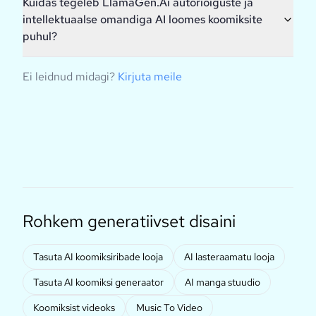
Kuidas tegeleb LlamaGen.Ai autoriõiguste ja
intellektuaalse omandiga AI loomes koomiksite
puhul?
Ei leidnud midagi?
Kirjuta meile
Rohkem generatiivset disaini
Tasuta AI koomiksiribade looja
AI lasteraamatu looja
Tasuta AI koomiksi generaator
AI manga stuudio
Koomiksist videoks
Music To Video