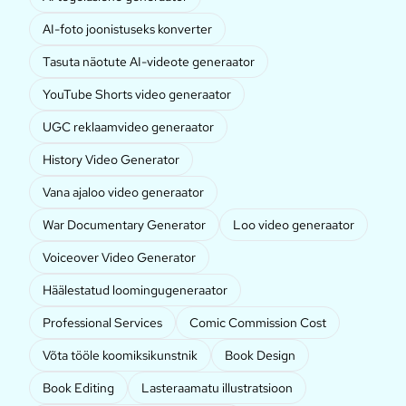
AI-foto joonistuseks konverter
Tasuta näotute AI-videote generaator
YouTube Shorts video generaator
UGC reklaamvideo generaator
History Video Generator
Vana ajaloo video generaator
War Documentary Generator
Loo video generaator
Voiceover Video Generator
Häälestatud loomingugeneraator
Professional Services
Comic Commission Cost
Võta tööle koomiksikunstnik
Book Design
Book Editing
Lasteraamatu illustratsioon