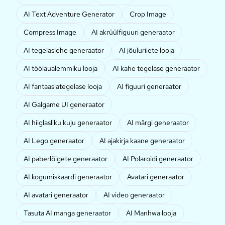
AI Text Adventure Generator
Crop Image
Compress Image
AI akrüülfiguuri generaator
AI tegelaslehe generaator
AI jõuluriiete looja
AI töölaualemmiku looja
AI kahe tegelase generaator
AI fantaasiategelase looja
AI figuuri generaator
AI Galgame UI generaator
AI hiiglasliku kuju generaator
AI märgi generaator
AI Lego generaator
AI ajakirja kaane generaator
AI paberlõigete generaator
AI Polaroidi generaator
AI kogumiskaardi generaator
Avatari generaator
AI avatari generaator
AI video generaator
Tasuta AI manga generaator
AI Manhwa looja