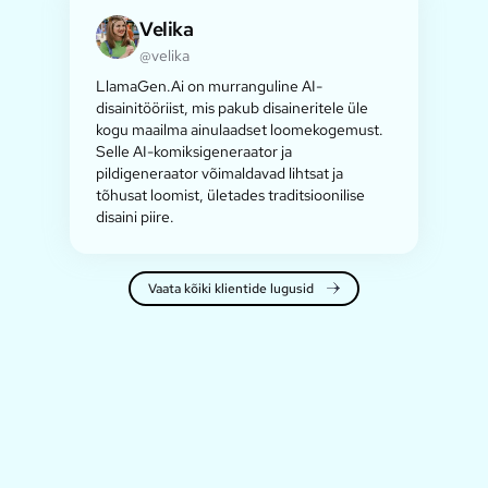
Velika
@velika
LlamaGen.Ai on murranguline AI-
disainitööriist, mis pakub disaineritele üle
kogu maailma ainulaadset loomekogemust.
Selle AI-komiksigeneraator ja
pildigeneraator võimaldavad lihtsat ja
tõhusat loomist, ületades traditsioonilise
disaini piire.
Vaata kõiki klientide lugusid