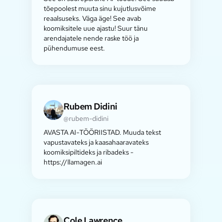
tõepoolest muuta sinu kujutlusvõime
reaalsuseks. Väga äge! See avab
koomiksitele uue ajastu! Suur tänu
arendajatele nende raske töö ja
pühendumuse eest.
Rubem Didini
@rubem-didini
AVASTA AI-TÖÖRIISTAD. Muuda tekst
vapustavateks ja kaasahaaravateks
koomiksipiltideks ja ribadeks -
https://llamagen.ai
Cole Lawrence