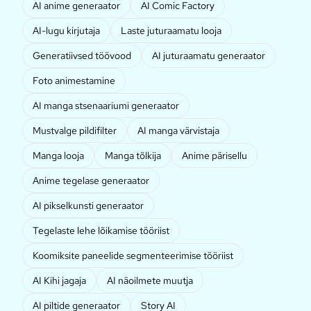
AI anime generaator
AI Comic Factory
AI-lugu kirjutaja
Laste juturaamatu looja
Generatiivsed töövood
AI juturaamatu generaator
Foto animestamine
AI manga stsenaariumi generaator
Mustvalge pildifilter
AI manga värvistaja
Manga looja
Manga tõlkija
Anime pärisellu
Anime tegelase generaator
AI pikselkunsti generaator
Tegelaste lehe lõikamise tööriist
Koomiksite paneelide segmenteerimise tööriist
AI Kihi jagaja
AI näoilmete muutja
AI piltide generaator
Story AI