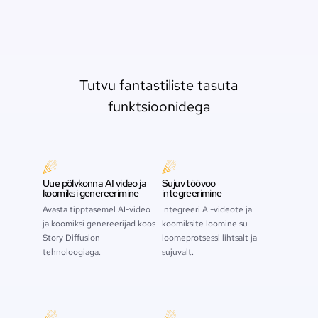
Tutvu fantastiliste tasuta
funktsioonidega
Uue põlvkonna AI video ja
Sujuv töövoo
koomiksi genereerimine
integreerimine
Avasta tipptasemel AI-video
Integreeri AI-videote ja
ja koomiksi genereerijad koos
koomiksite loomine su
Story Diffusion
loomeprotsessi lihtsalt ja
tehnoloogiaga.
sujuvalt.