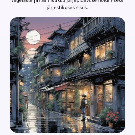
tegelaste ja raamistikku järjepidevuse hoidmiseks
järjestikuses sisus.