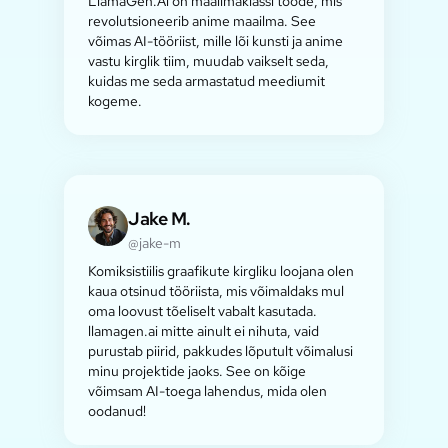
LlamaGen.Ai on maailmaklassi toode, mis
revolutsioneerib anime maailma. See
võimas AI-tööriist, mille lõi kunsti ja anime
vastu kirglik tiim, muudab vaikselt seda,
kuidas me seda armastatud meediumit
kogeme.
Jake M.
@jake-m
Komiksistiilis graafikute kirgliku loojana olen
kaua otsinud tööriista, mis võimaldaks mul
oma loovust tõeliselt vabalt kasutada.
llamagen.ai mitte ainult ei nihuta, vaid
purustab piirid, pakkudes lõputult võimalusi
minu projektide jaoks. See on kõige
võimsam AI-toega lahendus, mida olen
oodanud!