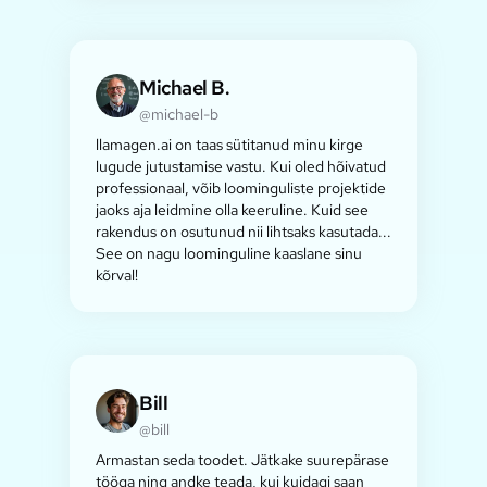
Michael B.
@michael-b
llamagen.ai on taas sütitanud minu kirge
lugude jutustamise vastu. Kui oled hõivatud
professionaal, võib loominguliste projektide
jaoks aja leidmine olla keeruline. Kuid see
rakendus on osutunud nii lihtsaks kasutada...
See on nagu loominguline kaaslane sinu
kõrval!
Bill
@bill
Armastan seda toodet. Jätkake suurepärase
tööga ning andke teada, kui kuidagi saan