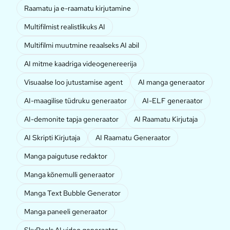
Raamatu ja e-raamatu kirjutamine
Multifilmist realistlikuks AI
Multifilmi muutmine reaalseks AI abil
AI mitme kaadriga videogenereerija
Visuaalse loo jutustamise agent
AI manga generaator
AI-maagilise tüdruku generaator
AI-ELF generaator
AI-demonite tapja generaator
AI Raamatu Kirjutaja
AI Skripti Kirjutaja
AI Raamatu Generaator
Manga paigutuse redaktor
Manga kõnemulli generaator
Manga Text Bubble Generator
Manga paneeli generaator
SkyReels AI video generaator