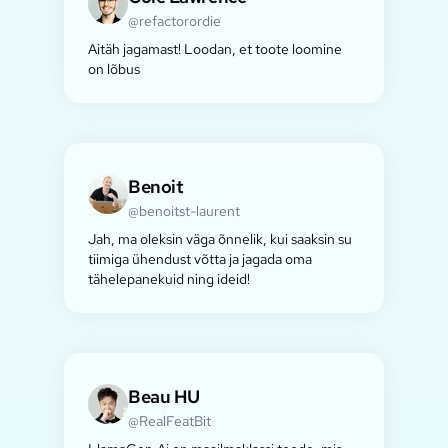
@refactorordie
Aitäh jagamast! Loodan, et toote loomine
on lõbus
Benoit
@benoitst-laurent
Jah, ma oleksin väga õnnelik, kui saaksin su
tiimiga ühendust võtta ja jagada oma
tähelepanekuid ning ideid!
Beau HU
@RealFeatBit