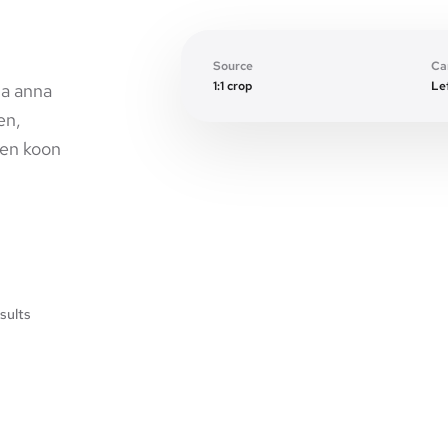
Expanded canvas
Source
Ca
1:1 crop
Lef
ja anna
en,
ien koon
sults