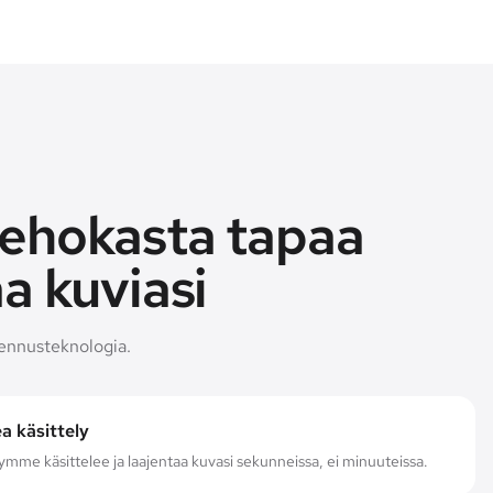
ehokasta tapaa
a kuviasi
jennusteknologia.
 käsittely
ymme käsittelee ja laajentaa kuvasi sekunneissa, ei minuuteissa.