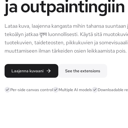
ja outpaintingiin
Lataa kuva, laajenna kangasta mihin tahansa suuntaan 
tekoälyn jatkaa दृश्य luonnollisesti. Käytä sitä muotokuvi
tuotekuvien, taideteosten, pikkukuvien ja somevisuaal
muuttamiseen ilman tärkeiden osien leikkaamista pois.
Laajenna kuvaani
See the extensions
Per-side canvas control
Multiple AI models
Downloadable re