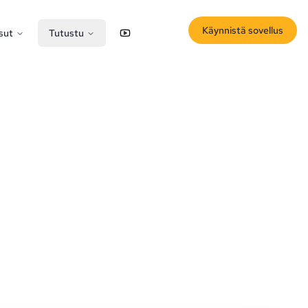
Käynnistä sovellus
sut
Tutustu
YouTube
X (Twitter)