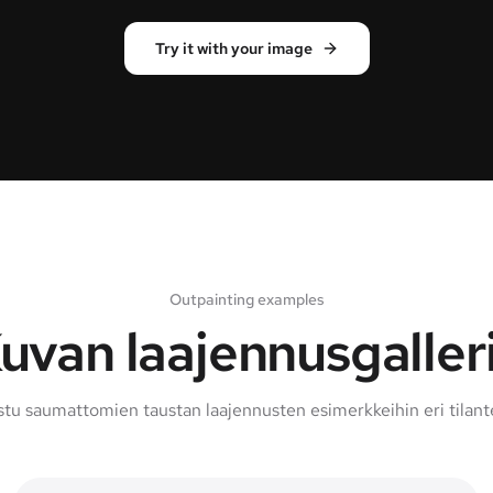
Try it with your image
Outpainting examples
uvan laajennusgaller
stu saumattomien taustan laajennusten esimerkkeihin eri tilante
Expanded canvas
Original frame