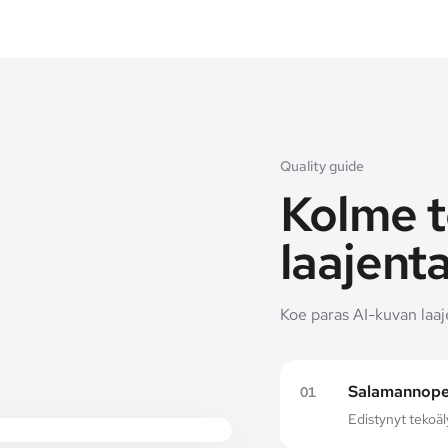
Quality guide
Kolme t
laajenta
Koe paras AI-kuvan laa
Salamannopea
0
1
Edistynyt tekoäl