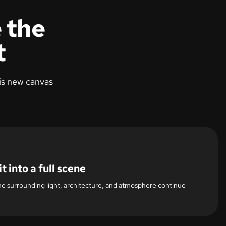
 the
t
 is new canvas
Original frame
t into a full scene
he surrounding light, architecture, and atmosphere continue