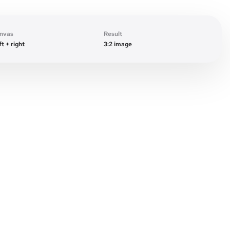
Original frame
nvas
Result
t + right
3:2 image