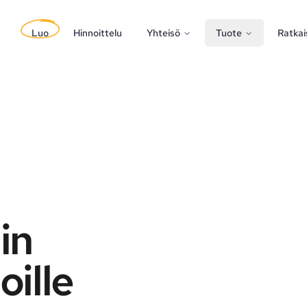
Luo
Hinnoittelu
Yhteisö
Tuote
Ratkai
in
oille