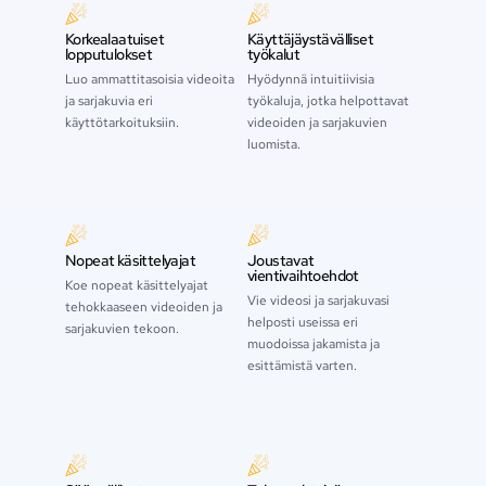
Korkealaatuiset
Käyttäjäystävälliset
lopputulokset
työkalut
Luo ammattitasoisia videoita
Hyödynnä intuitiivisia
ja sarjakuvia eri
työkaluja, jotka helpottavat
käyttötarkoituksiin.
videoiden ja sarjakuvien
luomista.
Nopeat käsittelyajat
Joustavat
vientivaihtoehdot
Koe nopeat käsittelyajat
Vie videosi ja sarjakuvasi
tehokkaaseen videoiden ja
helposti useissa eri
sarjakuvien tekoon.
muodoissa jakamista ja
esittämistä varten.