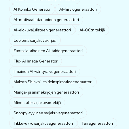
AI Komiko Generator
AI-hirviögeneraattori
AI-motivaatiotarinoiden generaattori
AI-elokuvajulisteen generaattori
AI-OC:n tekijä
Luo oma sarjakuvakirjasi
Fantasia-aiheinen AI-taidegeneraattori
Flux AI Image Generator
Ilmainen AI-värityssivugeneraattori
Makoto Shinkai -taideinspiraatiogeneraattori
Manga- ja animekirjojen generaattori
Minecraft-sarjakuvantekijä
Snoopy-tyylinen sarjakuvageneraattori
Tikku-ukko sarjakuvageneraattori
Tarrageneraattori