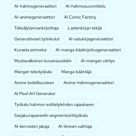
AI-hahmogeneraattori
AI-hahmosuunnittelu
AI-animegeneraattori
AI Comic Factory
Tekoälytarinankirjoittaja
Lastenkirjan tekijä
Generatiiviset työnkulut
AI-satukirjageneraattori
Kuvasta animeksi
AI-manga-käsikirjoitusgeneraattori
Mustavalkoinen kuvansuodatin
AI-mangan väritys
Mangan tekotyökalu
Manga-kääntäjä
Anime todellisuuteen
Anime-hahmogeneraattori
AI Pixel Art Generator
Työkalu hahmon esittelylehden rajaukseen
Sarjakuvapaneelin segmentointityökalu
AI-kerrosten jakaja
AI-ilmeen vaihtaja