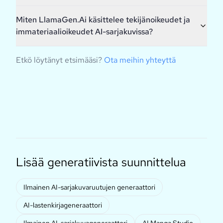
Miten LlamaGen.Ai käsittelee tekijänoikeudet ja
immateriaalioikeudet AI-sarjakuvissa?
Etkö löytänyt etsimääsi?
Ota meihin yhteyttä
Lisää generatiivista suunnittelua
Ilmainen AI-sarjakuvaruutujen generaattori
AI-lastenkirjageneraattori
Ilmainen AI-sarjakuvageneraattori
AI Manga Studio