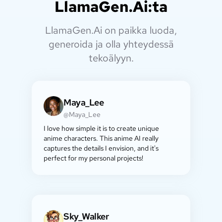
LlamaGen.Ai:ta
LlamaGen.Ai on paikka luoda,
generoida ja olla yhteydessä
tekoälyyn.
Maya_Lee
@Maya_Lee
I love how simple it is to create unique
anime characters. This anime AI really
captures the details I envision, and it's
perfect for my personal projects!
Sky_Walker