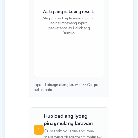
Wala pang nabuong resulta
Mag-upload ng larawan o pumili
ng halimbawang input,
pagkatapos ay i-click ang
Bumuo.
Input: 1 pinagmulang larawan -> Output:
nakabinbin
I-upload ang iyong
pinagmulang larawan
1
Gumamit ng larawang may
maraming character o malinaw