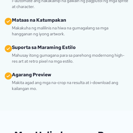
I-automate ang nakakainip na gawain ng pagputol ng mga sprite
at character.
Mataas na Katumpakan
Makakuha ng malilinis na hiwa na gumagalang sa mga
hangganan ng iyong artwork.
Suporta sa Maraming Estilo
Mahusay itong gumagana para sa parehong modernong high-
res art at retro pixel na mga estilo.
Agarang Preview
Makita agad ang mga na-crop na resulta at i-download ang
kailangan mo.