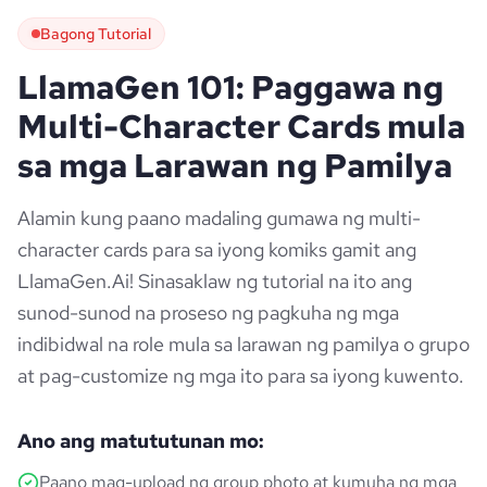
Bagong Tutorial
LlamaGen 101: Paggawa ng
Multi-Character Cards mula
sa mga Larawan ng Pamilya
Alamin kung paano madaling gumawa ng multi-
character cards para sa iyong komiks gamit ang
LlamaGen.Ai! Sinasaklaw ng tutorial na ito ang
sunod-sunod na proseso ng pagkuha ng mga
indibidwal na role mula sa larawan ng pamilya o grupo
at pag-customize ng mga ito para sa iyong kuwento.
Ano ang matututunan mo:
Paano mag-upload ng group photo at kumuha ng mga