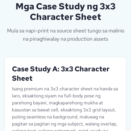
Mga Case Study ng 3x3
Character Sheet
Mula sa napi-print na source sheet tungo sa malinis
na pinaghiwalay na production assets
Case Study A: 3x3 Character
Sheet
Isang premium na 3x3 character sheet na handa sa
laro, eksaktong siyam na full-body pose ng
parehong bayani, magkaparehong mukha at
kasuotan sa bawat cell, eksaktong 3x3 grid layout,
puting seamless na background, maluwag na
pagitan sa pagitan ng mga subject, walang overlap,
walang text, walang watermark, print-ready na