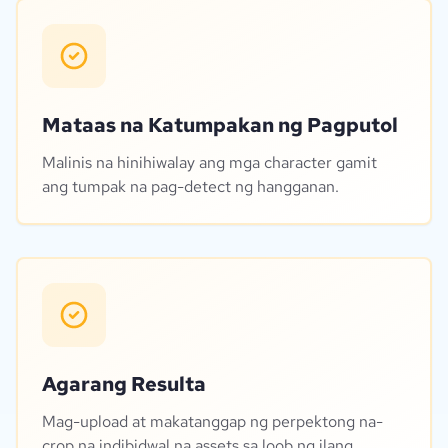
Mataas na Katumpakan ng Pagputol
Malinis na hinihiwalay ang mga character gamit
ang tumpak na pag-detect ng hangganan.
Agarang Resulta
Mag-upload at makatanggap ng perpektong na-
crop na indibidwal na assets sa loob ng ilang