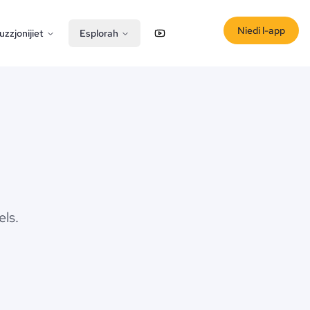
Niedi l-app
uzzjonijiet
Esplorah
YouTube
X (Twitter)
els.