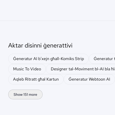
Aktar disinni ġenerattivi
Ġeneratur AI b’xejn għall-Komiks Strip
Ġeneratur t
Music To Video
Designer tal-Moviment bl-AI bla ħl
Aqleb Ritratt għal Kartun
Ġeneratur Webtoon AI
Show 151 more