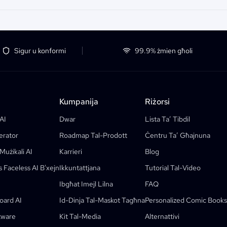
Sigur u konformi
99.9% żmien għoli
Kumpanija
Riżorsi
AI
Dwar
Lista Ta’ Tibdil
erator
Roadmap Tal-Prodott
Ċentru Ta’ Għajnuna
Mużikali AI
Karrieri
Blog
 Faceless AI B'xejn
Ikkuntattjana
Tutorial Tal-Video
Ibgħat Imejl Lilna
FAQ
oard AI
Id-Dinja Tal-Maskot Tagħna
Personalized Comic Books
Karatteristiċi
tware
Kit Tal-Media
Alternattivi