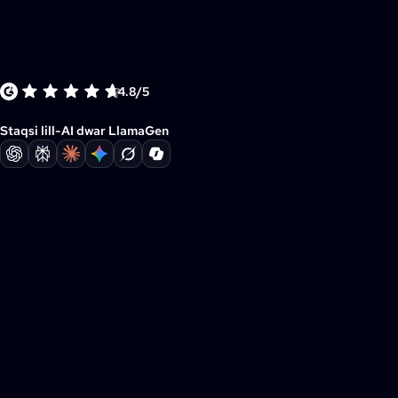
4.8/5
Staqsi lill-AI dwar LlamaGen