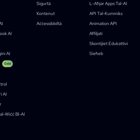
Sigurtà
L-Aħjar Apps Tal-AI
Kummiks Dak
Kontenut
API Tal-Kummiks
AI
Aċċessibbiltà
Animation API
ook AI
Affiljati
Skontijiet Edukattivi
Skont Għat-Studenti
ni AI
Sieħeb
Ġdid
trol
i AI
r
Tal-Wiċċ Bl-AI