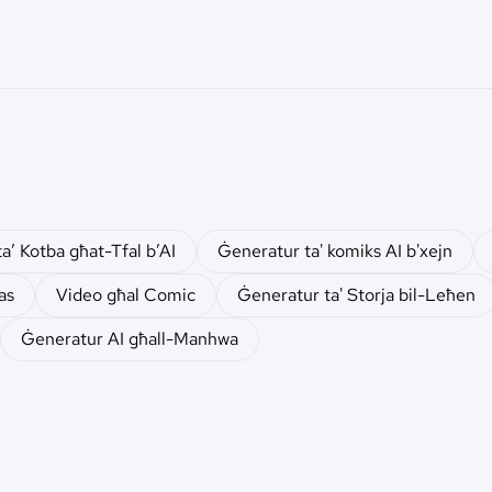
a’ Kotba għat-Tfal b’AI
Ġeneratur ta' komiks AI b'xejn
as
Video għal Comic
Ġeneratur ta' Storja bil-Leħen
Ġeneratur AI għall-Manhwa