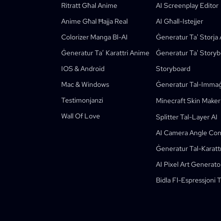
Kusa
Ġeneratur Tal-Kartun AI
Ġeneratur Tal-Video AI
Ritratt Għal Anime
AI Screenplay Editor
Biddel Stampa F’comic
Ħolqien Ta’ Stejjer Għat-Tfal
Anime Għal Ħajja Real
AI Għall-Istejjer
Aqleb Ritratt Għal Kartun
Ġeneratur Ta' Storybook AI
Colorizer Manga Bl-AI
Ġeneratur Ta' Storja 
Ġeneratur Webtoon AI
Komiks Edukattivi AI
Ġeneratur Ta’ Karattri Anime
Ġeneratur Ta' Storyb
Workflows Ġenerattivi
IOS & Android
Storyboard
Ġeneratur AI Għall-Manhwa
Ġdid
Webtoons
Mac & Windows
Ġeneratur Tal-Immaġi
Ġeneratur Manga AI
Ġdid
Testimonjanzi
Minecraft Skin Maker
Social Media Comics
Wall Of Love
Splitter Tal-Layer AI
Bible Comic Maker
AI Camera Angle Con
Manga Text Bubble Generator
Ġeneratur Tal-Karattr
Generator Ta' Storyboard AI
AI Pixel Art Generato
AI Screenplay Editor
Bidla Fl-Espressjoni 
Template Ta’ Storyboard B’xejn
Generator Ta' Skripts AI
Camera Angle Control