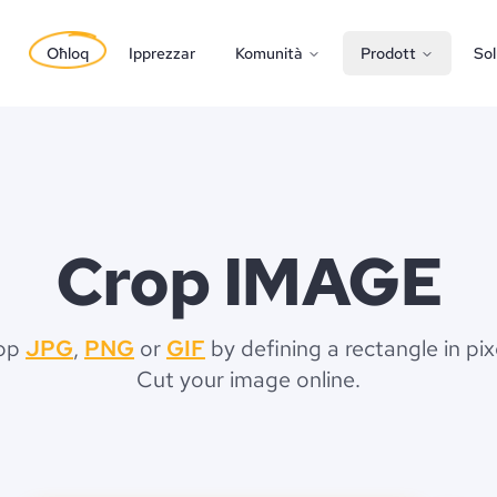
Oħloq
Ipprezzar
Komunità
Prodott
Sol
Crop IMAGE
op
JPG
,
PNG
or
GIF
by defining a rectangle in pix
Cut your image online.