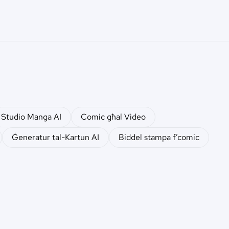
Studio Manga AI
Comic għal Video
Ġeneratur tal-Kartun AI
Biddel stampa f’comic