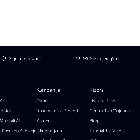
Sigur u konformi
99.9% żmien għoli
Kumpanija
Riżorsi
AI
Dwar
Lista Ta’ Tibdil
erator
Roadmap Tal-Prodott
Ċentru Ta’ Għajnuna
Mużikali AI
Karrieri
Blog
 Faceless AI B'xejn
Ikkuntattjana
Tutorial Tal-Video