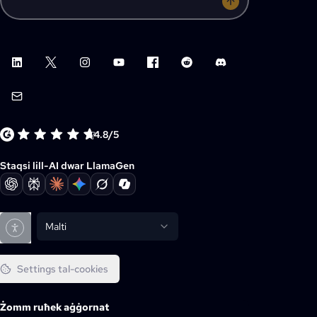
LinkedIn
X (Twitter)
Instagram
YouTube
Facebook group
Reddit
Discord
Email support
4.8/5
Staqsi lill-AI dwar LlamaGen
Malti
Settings tal-cookies
Żomm ruħek aġġornat