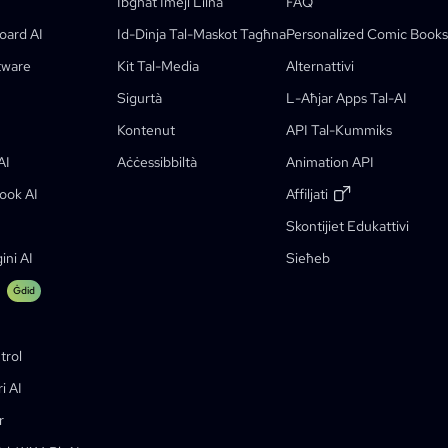
Ibgħat Imejl Lilna
FAQ
oard AI
Id-Dinja Tal-Maskot Tagħna
Personalized Comic Books
Karatteristiċi
tware
Kit Tal-Media
Alternattivi
Sigurtà
L-Aħjar Apps Tal-AI
Kummiks Dak
Kontenut
API Tal-Kummiks
AI
Aċċessibbiltà
Animation API
ook AI
Affiljati
Skontijiet Edukattivi
Skont Għat-Studenti
ni AI
Sieħeb
Ġdid
trol
i AI
r