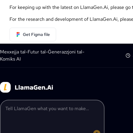
For keeping up with the latest on LlamaGen.Ai, please go 
For the research and development of LlamaGen.Ai, please
Get Figma file
Mexxejja tal-Futur tal-Ġenerazzjoni tal-
Komiks AI
Tell LlamaGen what you want to make