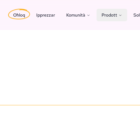
Oħloq
Ipprezzar
Komunità
Prodott
Sol