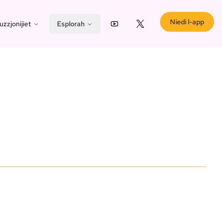
Niedi l-app
uzzjonijiet
Esplorah
YouTube
X (Twitter)