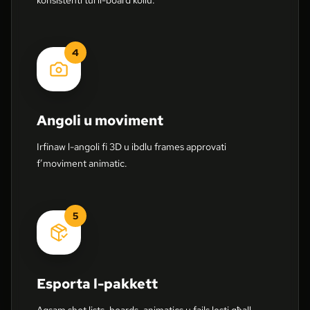
4
Angoli u moviment
Irfinaw l-angoli fi 3D u ibdlu frames approvati
f’moviment animatic.
5
Esporta l-pakkett
Aqsam shot lists, boards, animatics u fajls lesti għall-