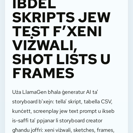
IBDEL
SKRIPTS JEW
TEST F’XENI
VIŻWALI,
SHOT LISTS U
FRAMES
Uża LlamaGen bħala ġeneratur AI ta’
storyboard b’xejn: tella’ skript, tabella CSV,
kunċett, screenplay jew text prompt u ikseb
is-saffi ta’ ppjanar li storyboard creator
għandu joffri: xeni viżwali, sketches, frames,