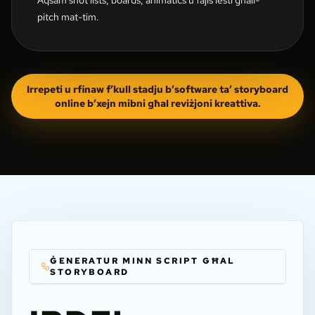
pitch mat-tim.
Irrepeti u rfinaw f’kull stadju b’software ta’ storyboard
online b’xejn mibni għal reviżjoni kreattiva.
ĠENERATUR MINN SCRIPT GĦAL
STORYBOARD