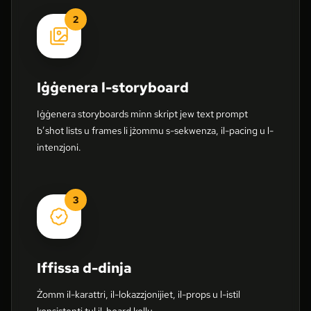
2
Iġġenera l-storyboard
Iġġenera storyboards minn skript jew text prompt
b’shot lists u frames li jżommu s-sekwenza, il-pacing u l-
intenzjoni.
3
Iffissa d-dinja
Żomm il-karattri, il-lokazzjonijiet, il-props u l-istil
konsistenti tul il-board kollu.