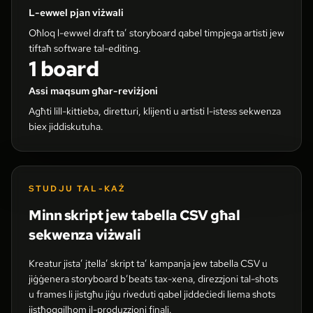
L-ewwel pjan viżwali
Oħloq l-ewwel draft ta’ storyboard qabel timpjega artisti jew
tiftaħ software tal-editing.
1 board
Assi maqsum għar-reviżjoni
Agħti lill-kittieba, diretturi, klijenti u artisti l-istess sekwenza
biex jiddiskutuha.
STUDJU TAL-KAŻ
Minn skript jew tabella CSV għal
sekwenza viżwali
Kreatur jista’ jtella’ skript ta’ kampanja jew tabella CSV u
jiġġenera storyboard b’beats tax-xena, direzzjoni tal-shots
u frames li jistgħu jiġu riveduti qabel jiddeċiedi liema shots
jistħoqqilhom il-produzzjoni finali.