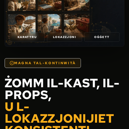
KARATTRU
LOKAZZJONI
OĠĠETT
MAGNA TAL-KONTINWITÀ
ŻOMM IL-KAST, IL-
PROPS,
U L-
LOKAZZJONIJIET