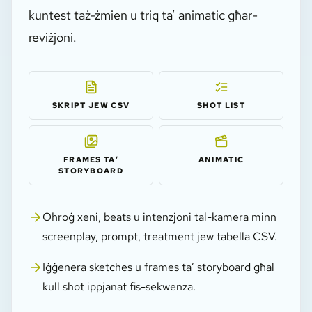
kuntest taż-żmien u triq ta’ animatic għar-
reviżjoni.
SKRIPT JEW CSV
SHOT LIST
FRAMES TA’
ANIMATIC
STORYBOARD
Oħroġ xeni, beats u intenzjoni tal-kamera minn
screenplay, prompt, treatment jew tabella CSV.
Iġġenera sketches u frames ta’ storyboard għal
kull shot ippjanat fis-sekwenza.