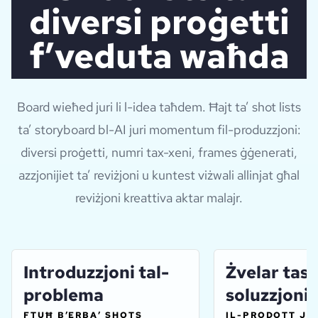
diversi proġetti
f’veduta waħda
Board wieħed juri li l-idea taħdem. Ħajt ta’ shot lists
ta’ storyboard bl-AI juri momentum fil-produzzjoni:
diversi proġetti, numri tax-xeni, frames ġġenerati,
azzjonijiet ta’ reviżjoni u kuntest viżwali allinjat għal
reviżjoni kreattiva aktar malajr.
Introduzzjoni tal-
Żvelar tas-
problema
soluzzjoni
FTUĦ B’ERBA’ SHOTS
IL-PRODOTT JI