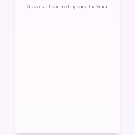
Grazzi tal-fiduċja u l-appoġġ tagħkom.
500K+
Utenti madwar id-dinja
20M+
Stampi ġġenerati
800K+
Kunċetti maħluqa
200K+
Skripts ipproċessati