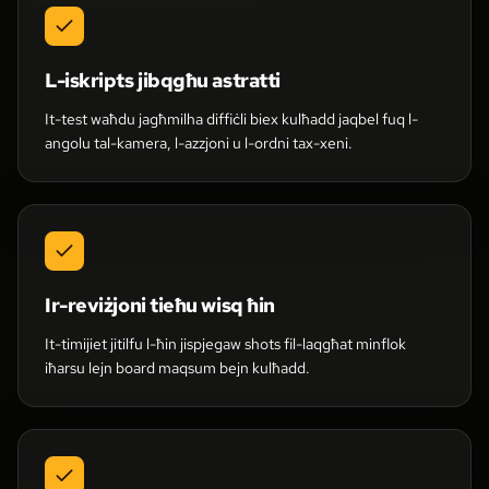
L-iskripts jibqgħu astratti
It-test waħdu jagħmilha diffiċli biex kulħadd jaqbel fuq l-
angolu tal-kamera, l-azzjoni u l-ordni tax-xeni.
Ir-reviżjoni tieħu wisq ħin
It-timijiet jitilfu l-ħin jispjegaw shots fil-laqgħat minflok
iħarsu lejn board maqsum bejn kulħadd.