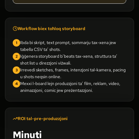
Workflow biex toħloq storyboard
Ibda bi skript, text prompt, sommarju tax-xena jew
1
tabella CSV ta’ shots.
Iġġenera storyboard b’beats tax-xena, struttura ta’
2
shot list u direzzjoni viżwali.
Irrevedi sketches, frames, intenzjoni tal-kamera, pacing
3
u shots neqsin online.
Mexxi l-board lejn produzzjoni ta’ film, reklam, video,
4
animazzjoni, comic jew preżentazzjoni.
ROI tal-pre-produzzjoni
Minuti