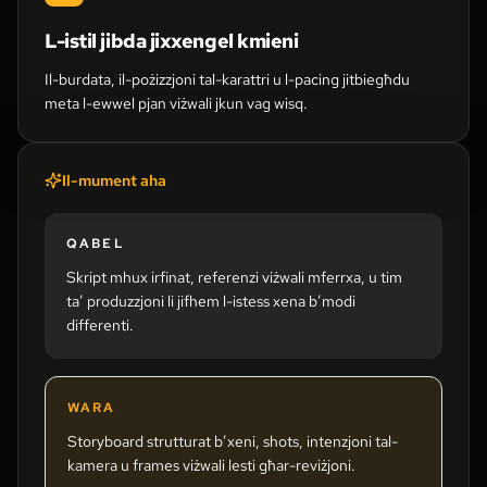
L-istil jibda jixxengel kmieni
Il-burdata, il-pożizzjoni tal-karattri u l-pacing jitbiegħdu
meta l-ewwel pjan viżwali jkun vag wisq.
Il-mument aha
QABEL
Skript mhux irfinat, referenzi viżwali mferrxa, u tim
ta’ produzzjoni li jifhem l-istess xena b’modi
differenti.
WARA
Storyboard strutturat b’xeni, shots, intenzjoni tal-
kamera u frames viżwali lesti għar-reviżjoni.