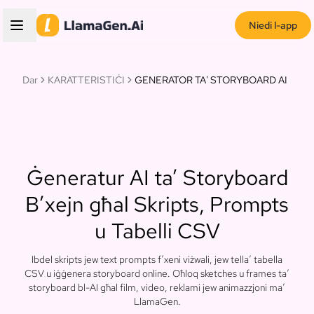
Niedi l-app
Dar
KARATTERISTIĊI
GENERATOR TA' STORYBOARD AI
Ġeneratur AI ta’ Storyboard
B’xejn għal Skripts, Prompts
u Tabelli CSV
Ibdel skripts jew text prompts f’xeni viżwali, jew tella’ tabella
CSV u iġġenera storyboard online. Oħloq sketches u frames ta’
storyboard bl-AI għal film, video, reklami jew animazzjoni ma’
LlamaGen.