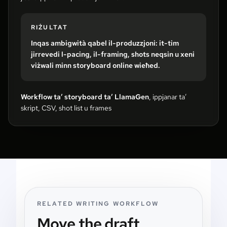
RIŻULTAT
Inqas ambigwità qabel il-produzzjoni: it-tim
jirrevedi l-pacing, il-framing, shots neqsin u xeni
viżwali minn storyboard online wieħed.
Workflow ta’ storyboard ta’ LlamaGen
, ippjanar ta’
skript, CSV, shot list u frames
RELATED WRITING WORKFLOW
Move the draft