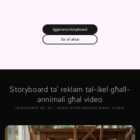
Iġġenera storyboard
Sir af aktar
Storyboard ta’ reklam tal-ikel għall-
annimali għal video
IĠĠENERAT BL-AI - MINN STORYBOARD GĦAL VIDEO