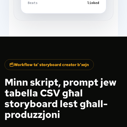
Beats
linked
Workflow ta’ storyboard creator b’xejn
Minn skript, prompt jew
tabella CSV għal
storyboard lest għall-
produzzjoni