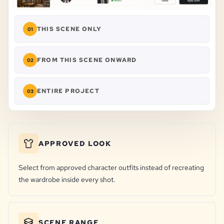
THIS SCENE ONLY
01
FROM THIS SCENE ONWARD
02
ENTIRE PROJECT
03
APPROVED LOOK
Select from approved character outfits instead of recreating
the wardrobe inside every shot.
SCENE RANGE