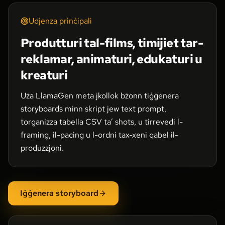
Udjenza prinċipali
Produtturi tal-films, timijiet tar-
reklamar, animaturi, edukaturi u
kreaturi
Uża LlamaGen meta jkollok bżonn tiġġenera
storyboards minn skript jew text prompt,
torganizza tabella CSV ta’ shots, u tirrevedi l-
framing, il-pacing u l-ordni tax-xeni qabel il-
produzzjoni.
Iġġenera storyboard