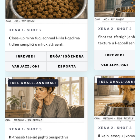
XENA
2
·
SHOT
2
XENA
1
·
SHOT
2
Shot tat-tferrigħ jenfasiz
Close-up minn fuq jagħmel l-ikla l-qadima
texture u l-appell sensor
tidher sempliċi u mhux attraenti.
IRREVEDI
IRREVEDI
ERĠA’ IĠĠENERA
VARJAZZJONI
VARJAZZJONI
ESPORTA
IKEL GĦALL-ANNIM
IKEL GĦALL-ANNIMALI
XENA
2
·
SHOT
3
XENA
1
·
SHOT
3
Il-kelb jersaq u jixomm,
It-tħassib tas-sid jagħti perspettiva