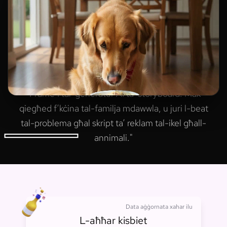
"
Frame 1 tal-ġeneratur AI ta’ storyboard: Max
qiegħed f’kċina tal-familja mdawwla, u juri l-beat
tal-problema għal skript ta’ reklam tal-ikel għall-
annimali.
"
02
03
01
04
05
06
07
08
09
Data aġġornata xahar ilu
L-aħħar kisbiet