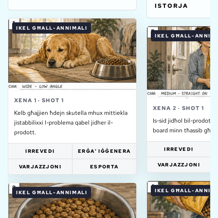
ISTORJA
IKEL GĦALL-ANNIMALI
IKEL GĦALL-ANNIM
XENA
1
·
SHOT
1
XENA
2
·
SHOT
1
Kelb għajjien ħdejn skutella mhux mittiekla
Is-sid jidħol bil-prodott i
jistabbilixxi l-problema qabel jidher il-
board minn tħassib għal 
prodott.
IRREVEDI
IRREVEDI
ERĠA’ IĠĠENERA
VARJAZZJONI
VARJAZZJONI
ESPORTA
IKEL GĦALL-ANNIM
IKEL GĦALL-ANNIMALI