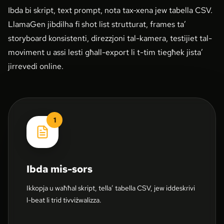
Ibda bi skript, text prompt, nota tax-xena jew tabella CSV.
LlamaGen jibdilha fi shot list strutturat, frames ta’
storyboard konsistenti, direzzjoni tal-kamera, testijiet tal-
moviment u assi lesti għall-export li t-tim tiegħek jista’
jirrevedi online.
1
Ibda mis-sors
Ikkopja u waħħal skript, tella’ tabella CSV, jew iddeskrivi
l-beat li trid tivviżwalizza.