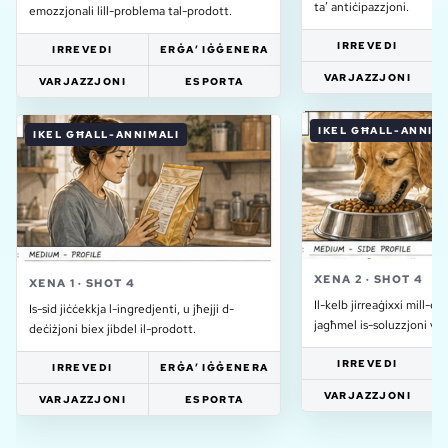
ta’ antiċipazzjoni.
emozzjonali lill-problema tal-prodott.
IRREVEDI
IRREVEDI
ERĠA’ IĠĠENERA
VARJAZZJONI
VARJAZZJONI
ESPORTA
IKEL GĦALL-ANNIM
IKEL GĦALL-ANNIMALI
XENA
2
·
SHOT
4
XENA
1
·
SHOT
4
Il-kelb jirreaġixxi mill-ew
Is-sid jiċċekkja l-ingredjenti, u jħejji d-
jagħmel is-soluzzjoni viżi
deċiżjoni biex jibdel il-prodott.
IRREVEDI
IRREVEDI
ERĠA’ IĠĠENERA
VARJAZZJONI
VARJAZZJONI
ESPORTA