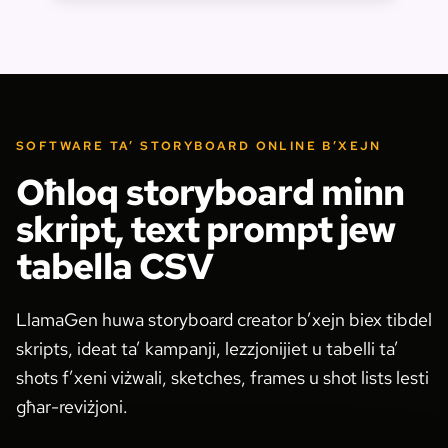
SOFTWARE TA’ STORYBOARD ONLINE B’XEJN
Oħloq storyboard minn
skript, text prompt jew
tabella CSV
LlamaGen huwa storyboard creator b’xejn biex tibdel
skripts, ideat ta’ kampanji, lezzjonijiet u tabelli ta’
shots f’xeni viżwali, sketches, frames u shot lists lesti
għar-reviżjoni.