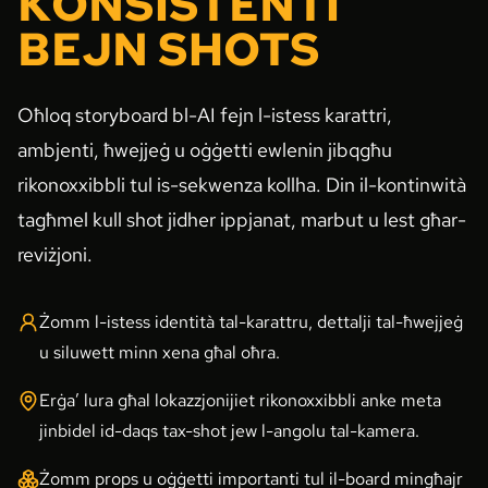
KONSISTENTI
BEJN SHOTS
Oħloq storyboard bl-AI fejn l-istess karattri,
ambjenti, ħwejjeġ u oġġetti ewlenin jibqgħu
rikonoxxibbli tul is-sekwenza kollha. Din il-kontinwità
tagħmel kull shot jidher ippjanat, marbut u lest għar-
reviżjoni.
Żomm l-istess identità tal-karattru, dettalji tal-ħwejjeġ
u siluwett minn xena għal oħra.
Erġa’ lura għal lokazzjonijiet rikonoxxibbli anke meta
jinbidel id-daqs tax-shot jew l-angolu tal-kamera.
Żomm props u oġġetti importanti tul il-board mingħajr