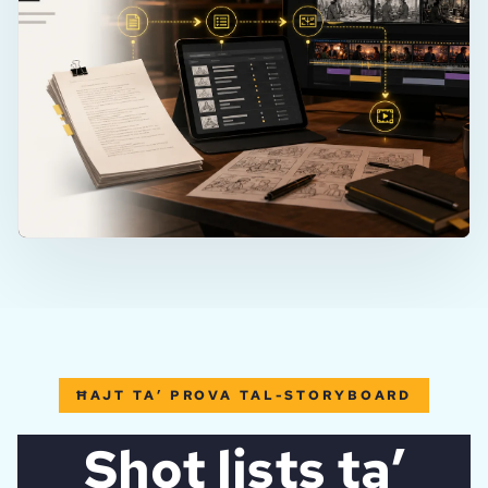
ĦAJT TA’ PROVA TAL-STORYBOARD
Shot lists ta’