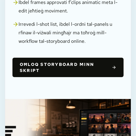
Ibdel frames approvati f’clips animatic meta l-
edit jeħtieġ moviment.
Irrevedi l-shot list, ibdel l-ordni tal-panels u
rfinaw il-viżwali mingħajr ma toħroġ mill-
workflow tal-storyboard online.
OĦLOQ STORYBOARD MINN
SKRIPT