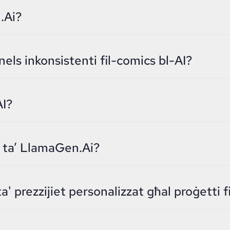
.Ai?
anels inkonsistenti fil-comics bl-AI?
AI?
im ta’ LlamaGen.Ai?
a' prezzijiet personalizzat għal proġetti f