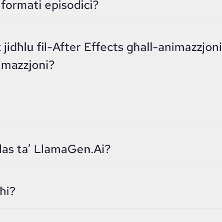
formati episodici?
 jidħlu fil-After Effects għall-animazzjoni
imazzjoni?
ħlas ta’ LlamaGen.Ai?
ħi?