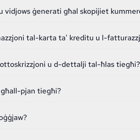
u vidjows ġenerati għal skopijiet kummerċ
azzjoni tal-karta ta' kreditu u l-fatturazz
ttoskrizzjoni u d-dettalji tal-ħlas tiegħi?
għall-pjan tiegħi?
poġġjaw?