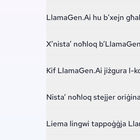
LlamaGen.Ai hu b'xejn għa
X’nista’ noħloq b’LlamaGen
Kif LlamaGen.Ai jiżgura l-k
Nista’ noħloq stejjer oriġi
Liema lingwi tappoġġja Ll