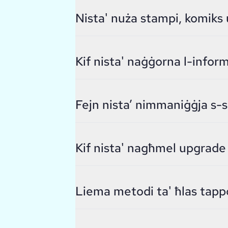
Nista' nuża stampi, komiks 
Kif nista' naġġorna l-inform
Fejn nista’ nimmaniġġja s-so
Kif nista' nagħmel upgrade 
Liema metodi ta' ħlas tap