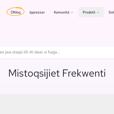
Oħloq
Ipprezzar
Komunità
Prodott
Sol
ex jew staqsi lill-AI dwar xi ħaġa...
Mistoqsijiet Frekwenti