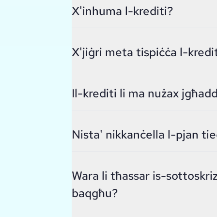
X'inhuma l-krediti?
X'jiġri meta tispiċċa l-kredi
Il-krediti li ma nużax jgħad
Nista' nikkanċella l-pjan ti
Wara li tħassar is-sottoskrizz
baqgħu?