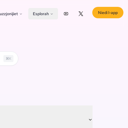
Niedi l-app
uzzjonijiet
Esplorah
YouTube
X (Twitter)
⌘
K