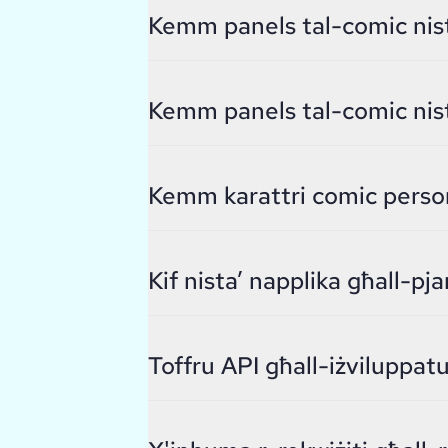
Kemm panels tal-comic nist
Kemm panels tal-comic nist
Kemm karattri comic persona
Kif nista’ napplika għall-pj
Toffru API għall-iżviluppatu