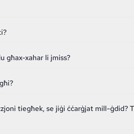
ti?
du għax-xahar li jmiss?
egħi?
joni tiegħek, se jiġi ċċarġjat mill-ġdid? Ti