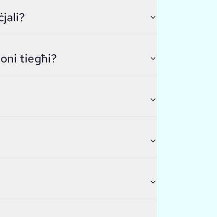
jali?
joni tiegħi?