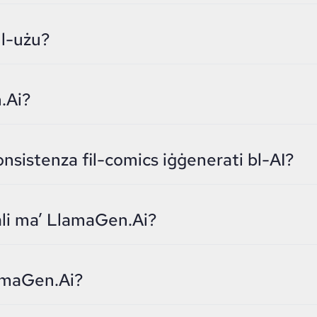
ll-użu?
.Ai?
onsistenza fil-comics iġġenerati bl-AI?
nali ma’ LlamaGen.Ai?
amaGen.Ai?