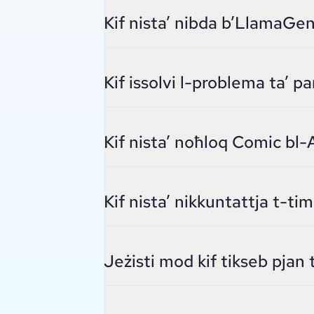
Kif nista’ nibda b’LlamaGen
Kif issolvi l-problema ta’ p
Kif nista’ noħloq Comic bl-
Kif nista’ nikkuntattja t-t
Jeżisti mod kif tikseb pjan t