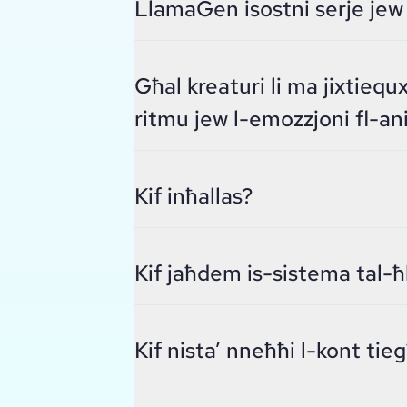
LlamaGen isostni serje jew 
Għal kreaturi li ma jixtiequx
ritmu jew l-emozzjoni fl-an
Kif inħallas?
Kif jaħdem is-sistema tal-
Kif nista’ nneħħi l-kont tieg