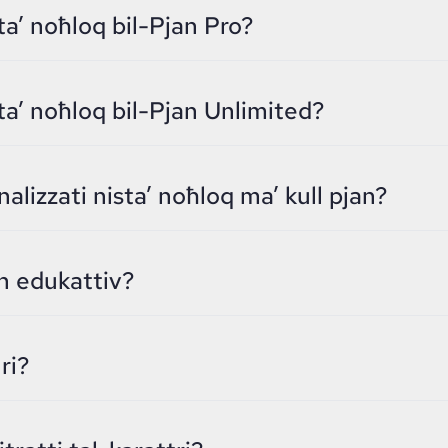
a’ noħloq bil-Pjan Pro?
a’ noħloq bil-Pjan Unlimited?
lizzati nista’ noħloq ma’ kull pjan?
an edukattiv?
ri?