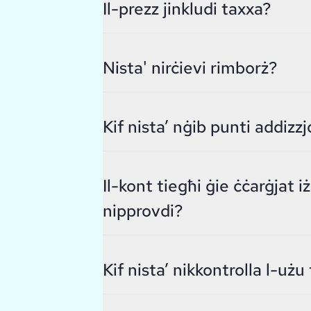
Il-prezz jinkludi taxxa?
Nista' nirċievi rimborż?
Kif nista’ nġib punti addiz
Il-kont tiegħi ġie ċċarġjat
nipprovdi?
Kif nista’ nikkontrolla l-użu 