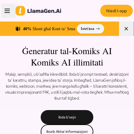
Niedi l-app
40%
Skont għal Kont ta’ Sena
Ixtri issa
Ġeneratur tal-Komiks AI
Komiks AI illimitati
Malajr, sempliċi, u b’saħħa inkredibbli. Ibda b’prompt testwali, deskrizzjoni
ta’ karattru, stampa, jew idea ta’ storja. Imbagħad, LlamaGen joħloq il-
komiks, webtoon, manhwa, jew manga kollu għalik — b’karattri konsistenti,
visuals impressjonanti f’4K, u stili li jaqblu mal-vista tiegħek. Mhux meħtieġ
tkun taf tiġbed.
Ibda b'xejn
Ikseb Aktar Informazzjoni