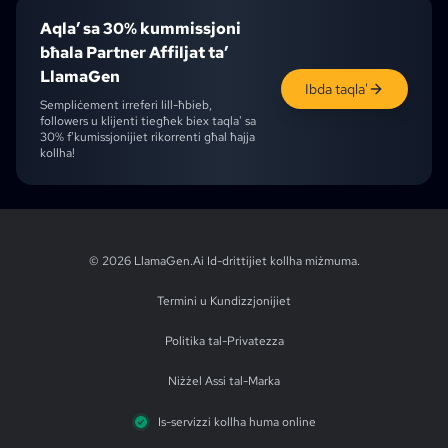
Aqla’ sa 30% kummissjoni
bħala Partner Affiljat ta’
LlamaGen
Ibda taqla'
Sempliċement irreferi lill-ħbieb,
followers u klijenti tiegħek biex taqla' sa
30% f'kumissjonijiet rikorrenti għal ħajja
kollha!
English
English (UK)
English (CA)
English (AU)
English (IN)
Japanese
Ch
© 2026 LlamaGen.Ai
Id-drittijiet kollha miżmuma
.
Termini u Kundizzjonijiet
Politika tal-Privatezza
Niżżel Assi tal-Marka
Is-servizzi kollha huma online