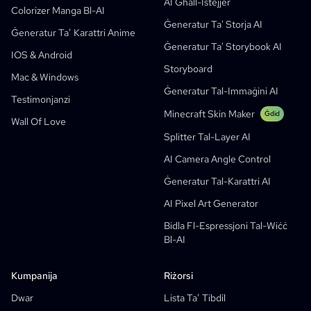
AI Għall-Istejjer
Aqleb Ritratt Għal Kartun
Ġeneratur Ta' Storybook AI
Colorizer Manga Bl-AI
Ġeneratur Ta' Storja AI
Ġeneratur Webtoon AI
Komiks Edukattivi AI
Ġeneratur Ta’ Karattri Anime
Ġeneratur Ta' Storybook AI
Workflows Ġenerattivi
Ġeneratur AI Għall-Manhwa
IOS & Android
Ġdid
Storyboard
Webtoons
Mac & Windows
Ġeneratur Manga AI
Ġdid
Ġeneratur Tal-Immaġini AI
Testimonjanzi
Social Media Comics
Minecraft Skin Maker
Ġdid
Wall Of Love
Bible Comic Maker
Splitter Tal-Layer AI
Manga Text Bubble Generator
AI Camera Angle Control
Generator Ta' Storyboard AI
Ġeneratur Tal-Karattri AI
AI Screenplay Editor
AI Pixel Art Generator
Template Ta’ Storyboard B’xejn
Bidla Fl-Espressjoni Tal-Wiċċ
Generator Ta' Skripts AI
Bl-AI
Camera Angle Control
Kumpanija
Riżorsi
Ġeneratur Ta’ Sfondi B’AI
Dwar
Lista Ta’ Tibdil
Trasferiment Tal-Istil Tal-Immaġni Bl-AI