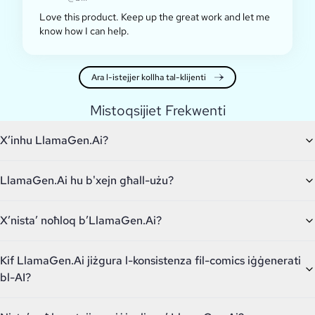
Love this product. Keep up the great work and let me
know how I can help.
Ara l-istejjer kollha tal-klijenti
Mistoqsijiet Frekwenti
X’inhu LlamaGen.Ai?
LlamaGen.Ai hu b'xejn għall-użu?
X’nista’ noħloq b’LlamaGen.Ai?
Kif LlamaGen.Ai jiżgura l-konsistenza fil-comics iġġenerati
bl-AI?