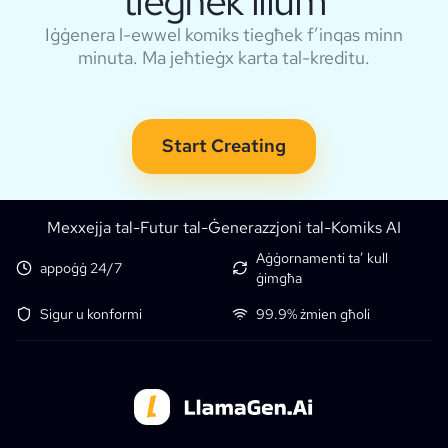
tiegħek illum
Iġġenera l-ewwel komiks tiegħek f’inqas minn
minuta. Ma jeħtieġx karta tal-kreditu.
Start Creating
Mexxejja tal-Futur tal-Ġenerazzjoni tal-Komiks AI
Aġġornamenti ta’ kull
appoġġ 24/7
ġimgħa
Sigur u konformi
99.9% żmien għoli