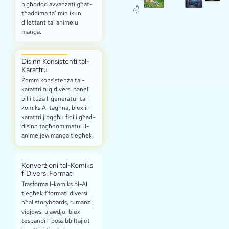
b’għodod avvanzati għat-
tħaddima ta’ min ikun
dilettant ta’ anime u
manga.
Disinn Konsistenti tal-
Karattru
Żomm konsistenza tal-
karattri fuq diversi paneli
billi tuża l-ġeneratur tal-
komiks AI tagħna, biex il-
karattri jibqgħu fidili għad-
disinn tagħhom matul il-
anime jew manga tiegħek.
Konverżjoni tal-Komiks
f’Diversi Formati
Trasforma l-komiks bl-AI
tiegħek f’formati diversi
bħal storyboards, rumanzi,
vidjows, u awdjo, biex
tespandi l-possibbiltajiet