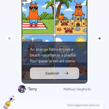
Previous slide
Next s
An orange llama enjoys a
beach vacation in a playful
four-panel pixel-art comic
strip.
Esplorah
Terry
F
Maħluq 1 siegħa ilu
Data aġġornata xahar ilu