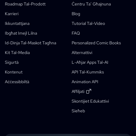
Roadmap Tal-Prodott
Ċentru Ta’ Għajnuna
Generator Tal-Pożi Bl-AI
Karrieri
Blog
Ġeneratur Tal-Karattri AI
Ikkuntattjana
Tutorial Tal-Video
Disinn Ta' Karattru AI
Ibgħat Imejl Lilna
FAQ
Ġeneratur Anime Bl-AI
Id-Dinja Tal-Maskot Tagħna
Personalized Comic Books
Fabbrika Komika AI
Karatteristiċi
Kitba Ta' Stejjer AI
Kit Tal-Media
Alternattivi
Ħolqien Ta’ Stejjer Għat-Tfal
Sigurtà
L-Aħjar Apps Tal-AI
Workflows Ġenerattivi
Kummiks Dak
Kontenut
API Tal-Kummiks
Ġeneratur Ta' Storybook AI
Ritratt Għal Anime
Ġeneratur Ta’ Skripts Manga Bl-AI
Filtru Ta’ Immaġini Iswed U Abjad
Colorizer Manga Bl-AI
Maker Manga
Traduttur Manga
Anime Għal Ħajja Real
Ġeneratur Ta’ Karattri Anime
Ġdid
Aċċessibbiltà
Animation API
AI Pixel Art Generator
Ġdid
Affiljati
Għodda Biex Tqarwis Character Sheet
Skontijiet Edukattivi
Għodda Għall-Segmentazzjoni Tal-Panel Tal-Comic
Skont Għat-Studenti
Sieħeb
Splitter Tal-Layer AI