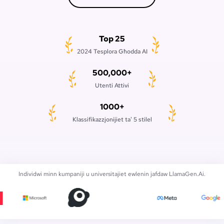
Top 25
2024 Tesplora Għodda AI
500,000+
Utenti Attivi
1000+
Klassifikazzjonijiet ta' 5 stilel
Individwi minn kumpaniji u universitajiet ewlenin jafdaw LlamaGen.Ai.