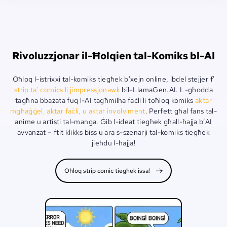
Rivoluzzjonar il-Ħolqien tal-Komiks bl-AI
Oħloq l-istrixxi tal-komiks tiegħek b'xejn online, ibdel stejjer f'
strip ta' comics li jimpressjonawk
bil-LlamaGen.AI. L-għodda
tagħna bbażata fuq l-AI tagħmilha faċli li toħloq komiks
aktar
mgħaġġel, aktar faċli, u aktar involviment
. Perfett għal fans tal-
anime u artisti tal-manga. Ġib l-ideat tiegħek għall-ħajja b’AI
avvanzat – ftit klikks biss u ara s-szenarji tal-komiks tiegħek
jieħdu l-ħajja!
Oħloq strip comic tiegħek issa!