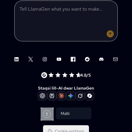
Tell LlamaGen what you want to make
LinkedIn
X (Twitter)
Instagram
YouTube
Facebook group
Reddit
Discord
Email su
4.8/5
Staqsi lill-AI dwar LlamaGen
Malti
Cookie settings