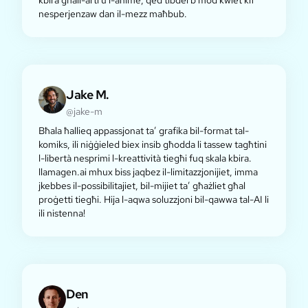
kbira għall-arti u l-anime, qed tibdel b'mod kwiet kif
nesperjenzaw dan il-mezz maħbub.
Jake M.
@jake-m
Bħala ħallieq appassjonat ta’ grafika bil-format tal-
komiks, ili niġġieled biex insib għodda li tassew tagħtini
l-libertà nesprimi l-kreattività tiegħi fuq skala kbira.
llamagen.ai mhux biss jaqbez il-limitazzjonijiet, imma
jkebbes il-possibilitajiet, bil-mijiet ta’ għażliet għal
proġetti tiegħi. Hija l-aqwa soluzzjoni bil-qawwa tal-AI li
ili nistenna!
Den