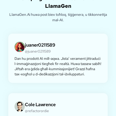
LlamaGen
LlamaGen.Ai huwa post biex toħloq, tiġġenera, u tikkonnettja
mal-AI.
juaner0211589
@juaner0211589
Dan hu prodott AI mill-aqwa. Jista’ verament jittraduċi
l-immaġinazzjoni tiegħek fir-realtà. Huwa tassew sabiħ!
Jiftaħ era ġdida għall-kummissjonijiet! Grazzi ħafna
tax-xogħol u d-dedikazzjoni tal-iżviluppaturi.
Cole Lawrence
@refactorordie