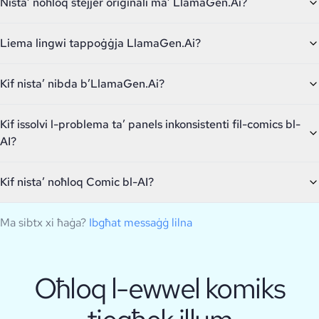
Nista’ noħloq stejjer oriġinali ma’ LlamaGen.Ai?
Liema lingwi tappoġġja LlamaGen.Ai?
Kif nista’ nibda b’LlamaGen.Ai?
Kif issolvi l-problema ta’ panels inkonsistenti fil-comics bl-
AI?
Kif nista’ noħloq Comic bl-AI?
Ma sibtx xi ħaġa?
Ibgħat messaġġ lilna
Oħloq l-ewwel komiks