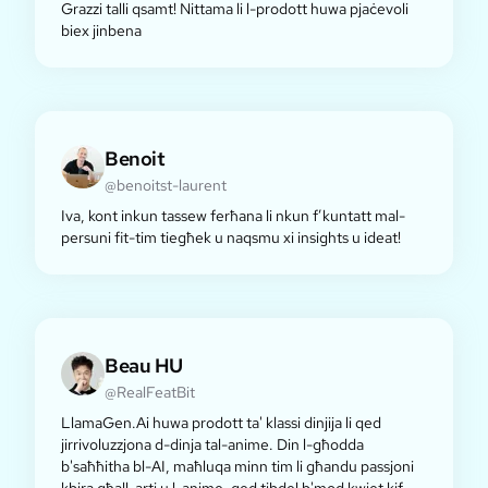
Grazzi talli qsamt! Nittama li l-prodott huwa pjaċevoli
biex jinbena
Benoit
@benoitst-laurent
Iva, kont inkun tassew ferħana li nkun f’kuntatt mal-
persuni fit-tim tiegħek u naqsmu xi insights u ideat!
Beau HU
@RealFeatBit
LlamaGen.Ai huwa prodott ta' klassi dinjija li qed
jirrivoluzzjona d-dinja tal-anime. Din l-għodda
b'saħħitha bl-AI, maħluqa minn tim li għandu passjoni