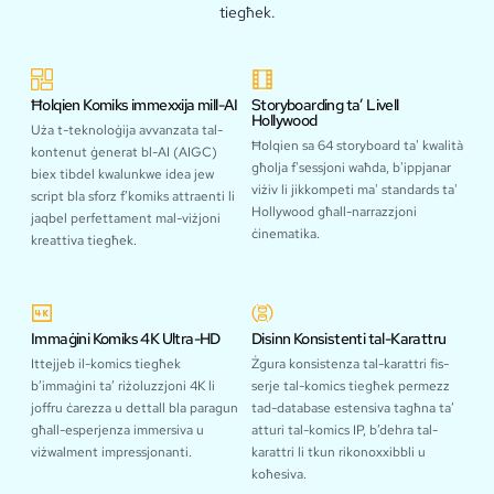
tiegħek.
Ħolqien Komiks immexxija mill-AI
Storyboarding ta’ Livell
Hollywood
Uża t-teknoloġija avvanzata tal-
Ħolqien sa 64 storyboard ta' kwalità
kontenut ġenerat bl-AI (AIGC)
għolja f'sessjoni waħda, b'ippjanar
biex tibdel kwalunkwe idea jew
viżiv li jikkompeti ma' standards ta'
script bla sforz f’komiks attraenti li
Hollywood għall-narrazzjoni
jaqbel perfettament mal-viżjoni
ċinematika.
kreattiva tiegħek.
Immaġini Komiks 4K Ultra-HD
Disinn Konsistenti tal-Karattru
Ittejjeb il-komics tiegħek
Żgura konsistenza tal-karattri fis-
b’immaġini ta’ riżoluzzjoni 4K li
serje tal-komics tiegħek permezz
joffru ċarezza u dettall bla paragun
tad-database estensiva tagħna ta’
għall-esperjenza immersiva u
atturi tal-komics IP, b’dehra tal-
viżwalment impressjonanti.
karattri li tkun rikonoxxibbli u
koħesiva.