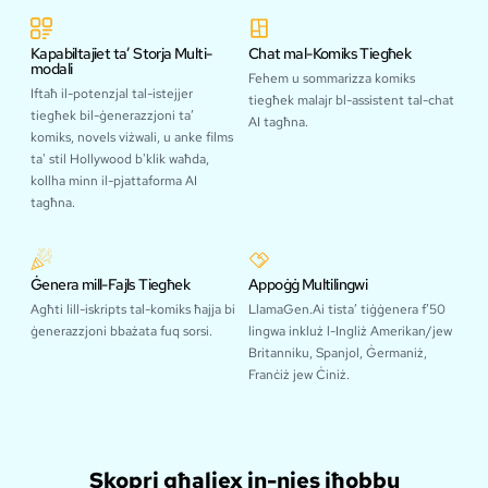
Kapabiltajiet ta’ Storja Multi-
Chat mal-Komiks Tiegħek
modali
Fehem u sommarizza komiks
Iftaħ il-potenzjal tal-istejjer
tiegħek malajr bl-assistent tal-chat
tiegħek bil-ġenerazzjoni ta’
AI tagħna.
komiks, novels viżwali, u anke films
ta' stil Hollywood b'klik waħda,
kollha minn il-pjattaforma AI
tagħna.
Ġenera mill-Fajls Tiegħek
Appoġġ Multilingwi
Agħti lill-iskripts tal-komiks ħajja bi
LlamaGen.Ai tista’ tiġġenera f’50
ġenerazzjoni bbażata fuq sorsi.
lingwa inkluż l-Ingliż Amerikan/jew
Britanniku, Spanjol, Ġermaniż,
Franċiż jew Ċiniż.
Skopri għaliex in-nies iħobbu