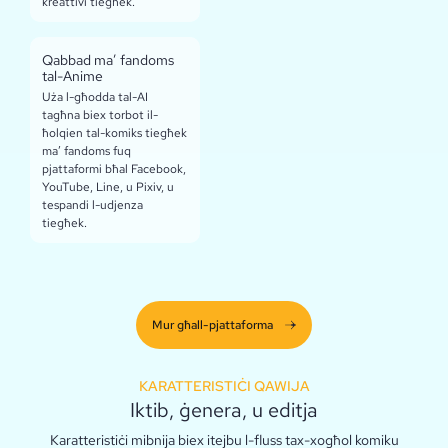
kreattivi tiegħek.
Qabbad ma’ fandoms
tal-Anime
Uża l-għodda tal-AI
tagħna biex torbot il-
ħolqien tal-komiks tiegħek
ma’ fandoms fuq
pjattaformi bħal Facebook,
YouTube, Line, u Pixiv, u
tespandi l-udjenza
tiegħek.
Mur għall-pjattaforma
KARATTERISTIĊI QAWIJA
Iktib, ġenera, u editja
Karatteristiċi mibnija biex itejbu l-fluss tax-xogħol komiku