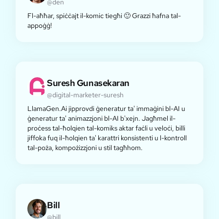
@den
Fl-aħħar, spiċċajt il-komic tiegħi 🙂 Grazzi ħafna tal-
appoġġ!
Suresh Gunasekaran
@digital-marketer-suresh
LlamaGen.Ai jipprovdi ġeneratur ta' immaġini bl-AI u
ġeneratur ta' animazzjoni bl-AI b'xejn. Jagħmel il-
proċess tal-ħolqien tal-komiks aktar faċli u veloċi, billi
jiffoka fuq il-ħolqien ta' karattri konsistenti u l-kontroll
tal-poża, kompożizzjoni u stil tagħhom.
Bill
@bill