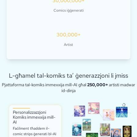
30,000,000+
Comics iġġenerati
300,000+
Artist
L-għamel tal-komiks ta’ ġenerazzjoni li jmiss
Pjattaforma tal-komiks immexxija mill-AI għal
250,000+
artisti madwar
id-dinja
Personalizzazzjoni
Komiks immexxija mill-
AI
Faċilment tħaddem il-
comic strips ġenerati bl-AI