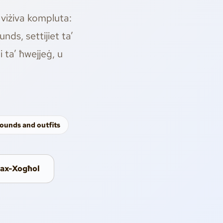
 viżiva kompluta:
unds, settijiet ta’
i ta’ ħwejjeġ, u
ounds and outfits
tax-Xogħol