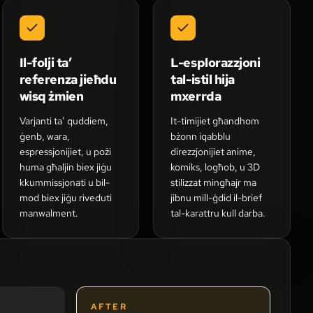
Il-folji ta’
L-esplorazzjoni
referenza jieħdu
tal-istil hija
wisq żmien
mxerrda
Varjanti ta’ quddiem,
It-timijiet għandhom
ġenb, wara,
bżonn iqabblu
espressjonijiet, u pożi
direzzjonijiet anime,
huma għaljin biex jiġu
komiks, logħob, u 3D
kkummissjonati u bil-
stilizzat mingħajr ma
mod biex jiġu riveduti
jibnu mill-ġdid il-brief
manwalment.
tal-karattru kull darba.
AFTER