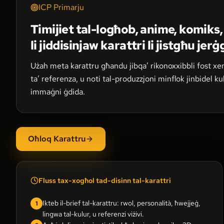
ICP Primarju
Timijiet tal-logħob, anime, komiks,
li jiddisinjaw karattri li jistgħu je
Użah meta karattru għandu jibqa’ rikonoxxibbli fost xeni
ta’ referenza, u noti tal-produzzjoni minflok jinbidel ku
immaġni ġdida.
Oħloq Karattru
Fluss tax-xogħol tad-disinn tal-karattri
Ikteb il-brief tal-karattru: rwol, personalità, ħwejjeġ,
1
lingwa tal-kulur, u referenzi viżivi.