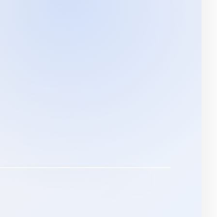
NZA TAL-KARATTRI
tuża għall-istess karattru fost stili, pożi,
feriment għall-produzzjoni.