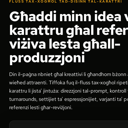
FLUSS TAX-XOGĦOL TAD-DISINN TAL-KARATTRI
Għaddi minn idea 
karattru għal refe
viżiva lesta għall-
produzzjoni
Din il-paġna nbniet għal kreattivi li għandhom bżonn 
wieħed attraenti. Tiffoka fuq il-fluss tax-xogħol ripeti
karattru li jista’ jintuża: direzzjoni tal-prompt, kontroll t
turnarounds, settijiet ta’ espressjonijiet, varjanti ta’ p
referenzi lesti għar-reviżjoni.