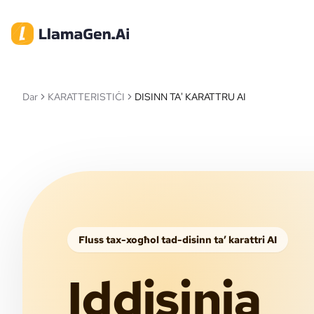
Dar
KARATTERISTIĊI
DISINN TA' KARATTRU AI
Fluss tax-xogħol tad-disinn ta’ karattri AI
Iddisinja