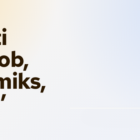
i
ob,
miks,
SISTEMA TA’ REFERE
Ibni identità li tista’ terġa’ tin
’
espressjonijiet, props, u tras