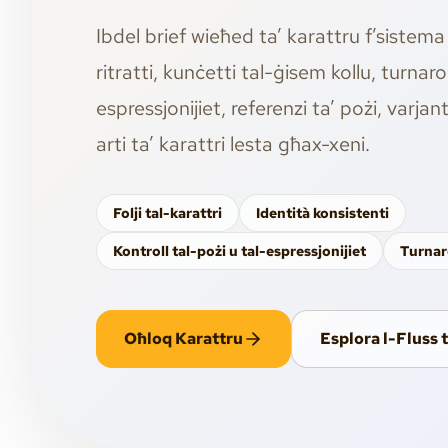
Ibdel brief wieħed ta’ karattru f’sistema
ritratti, kunċetti tal-ġisem kollu, turnaro
espressjonijiet, referenzi ta’ pożi, varjant
arti ta’ karattri lesta għax-xeni.
Folji tal-karattri
Identità konsistenti
Kontroll tal-pożi u tal-espressjonijiet
Turnar
Oħloq Karattru
Esplora l-Fluss 