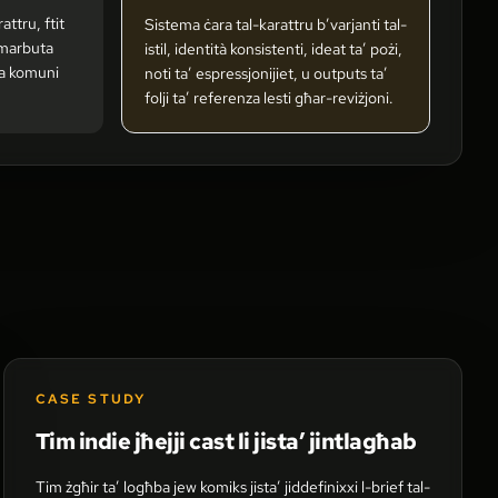
attru, ftit
Sistema ċara tal-karattru b’varjanti tal-
 marbuta
istil, identità konsistenti, ideat ta’ pożi,
za komuni
noti ta’ espressjonijiet, u outputs ta’
folji ta’ referenza lesti għar-reviżjoni.
CASE STUDY
Tim indie jħejji cast li jista’ jintlagħab
Tim żgħir ta’ logħba jew komiks jista’ jiddefinixxi l-brief tal-