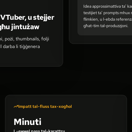
Idea approssimattiva ta’ kar
testijiet ta’ prompts mhux
 VTuber, u stejjer
flimkien, u l-ebda referen
rġgħu jintużaw
għat-tim tal-produzzjoni.
, pożi, thumbnails, folji
ll darba li tiġġenera
Impatt tal-fluss tax-xogħol
Minuti
L-ewwel pass tal-karattru