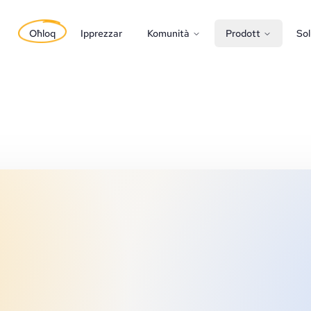
Oħloq
Ipprezzar
Komunità
Prodott
Sol