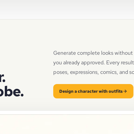
Generate complete looks without los
you already approved. Every result
.
poses, expressions, comics, and s
obe.
Design a character with outfits