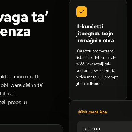
vaga ta’
renza
Il-kunċetti
jitbegħdu bejn
immaġni u oħra
Karattru promettenti
jista’ jitlef il-forma tal-
wiċċ, id-dettalji tal-
kostum, jew l-identità
aktar minn ritratt
viżiva meta kull prompt
jibda mill-bidu.
bbli wara disinn ta’
al-istil,
ożi, props, u
Mument Aha
BEFORE