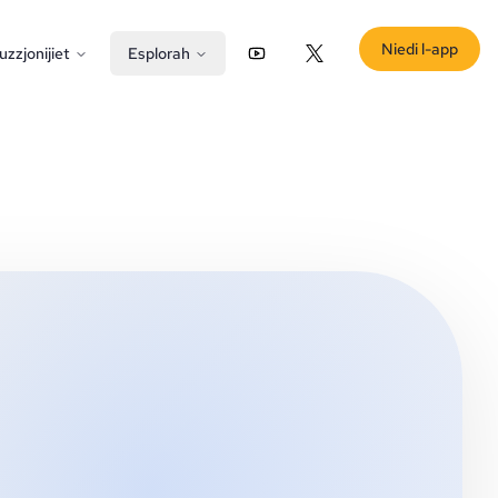
Niedi l-app
uzzjonijiet
Esplorah
YouTube
X (Twitter)