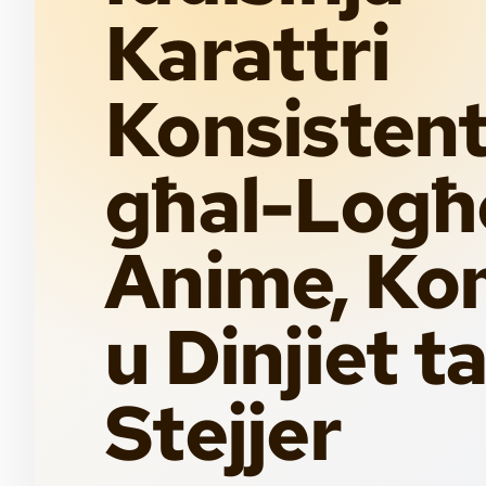
Karattri
Konsistent
għal-Logħ
Anime, Ko
u Dinjiet ta
Stejjer