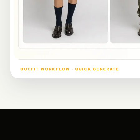
OUTFIT WORKFLOW · QUICK GENERATE