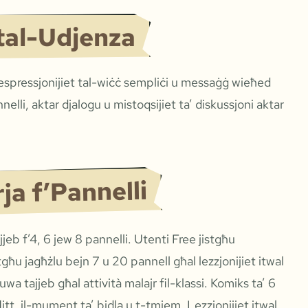
 tal-Udjenza
, espressjonijiet tal-wiċċ sempliċi u messaġġ wieħed
elli, aktar djalogu u mistoqsijiet ta’ diskussjoni aktar
ja f’Pannelli
eb f’4, 6 jew 8 pannelli. Utenti Free jistgħu
tgħu jagħżlu bejn 7 u 20 pannell għal lezzjonijiet itwal
a tajjeb għal attività malajr fil-klassi. Komiks ta’ 6
litt, il-mument ta’ bidla u t-tmiem. Lezzjonijiet itwal