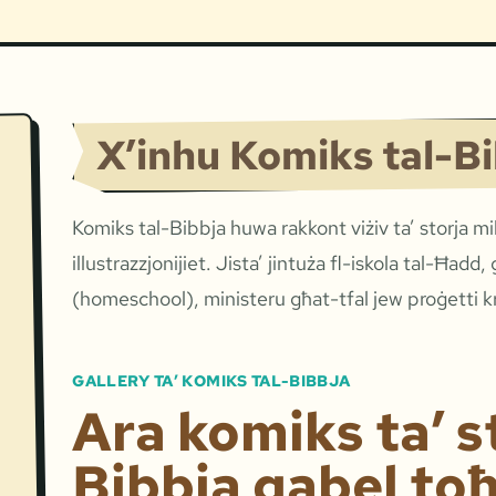
X’inhu Komiks tal-B
Komiks tal-Bibbja huwa rakkont viżiv ta’ storja mil
illustrazzjonijiet. Jista’ jintuża fl-iskola tal-Ħadd,
(homeschool), ministeru għat-tfal jew proġetti kr
GALLERY TA’ KOMIKS TAL-BIBBJA
Ara komiks ta’ st
Bibbja qabel to