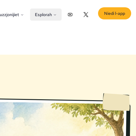
Niedi l-app
uzzjonijiet
Esplorah
YouTube
X (Twitter)