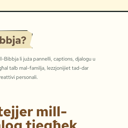
ibbja?
l-Bibbja li juża pannelli, captions, djalogu u
 għal talb mal-familja, lezzjonijiet tad-dar
eattivi personali.
ejjer mill-
ħloq tiegħek