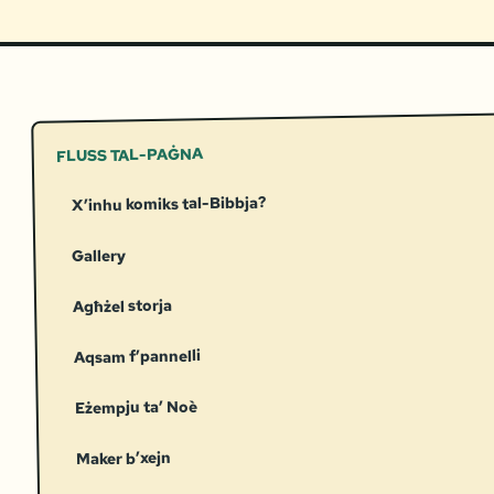
FLUSS TAL-PAĠNA
X’inhu komiks tal-Bibbja?
Gallery
Agħżel storja
Aqsam f’pannelli
Eżempju ta’ Noè
Maker b’xejn