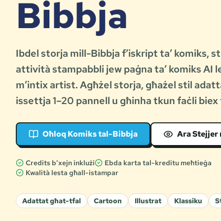
Bibbja
Ibdel storja mill-Bibbja f’iskript ta’ komiks, 
attività stampabbli jew paġna ta’ komiks AI l
m’intix artist. Agħżel storja, għażel stil adatt
issettja 1–20 pannell u għinha tkun faċli biex 
Oħloq Komiks tal-Bibbja
Ara Stejjer
Credits b’xejn inklużi
Ebda karta tal-kreditu meħtieġa
Kwalità lesta għall-istampar
Adattat għat-tfal
Cartoon
Illustrat
Klassiku
S