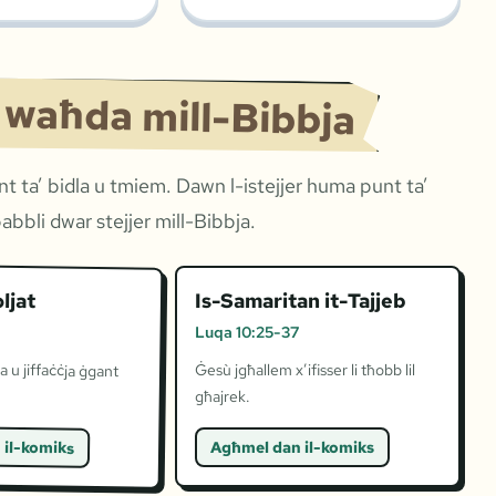
a waħda mill-Bibbja
 ta’ bidla u tmiem. Dawn l-istejjer huma punt ta’
mpabbli dwar stejjer mill-Bibbja.
ljat
Is-Samaritan it-Tajjeb
Luqa 10:25-37
la u jiffaċċja ġgant
Ġesù jgħallem x’ifisser li tħobb lil
għajrek.
 il-komiks
Agħmel dan il-komiks