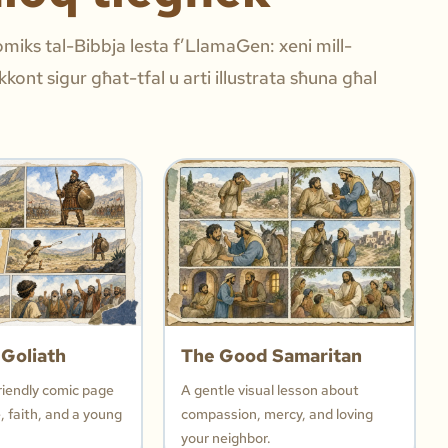
komiks tal-Bibbja lesta f’LlamaGen: xeni mill-
akkont sigur għat-tfal u arti illustrata sħuna għal
 Goliath
The Good Samaritan
riendly comic page
A gentle visual lesson about
 faith, and a young
compassion, mercy, and loving
your neighbor.