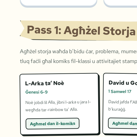
Pass 1: Agħżel Storj
Agħżel storja waħda b’bidu ċar, problema, mument
tluq faċli għal komiks fil-klassi u attivitajiet sta
David u Go
L-Arka ta’ Noè
1 Samwel 17
Ġenesi 6-9
David jafda f’Al
Noè jobdi lil Alla, jibni l-arka u jara l-
b’kuraġġ.
wegħda tar-rainbow ta’ Alla.
Agħmel dan
Agħmel dan il-komiks