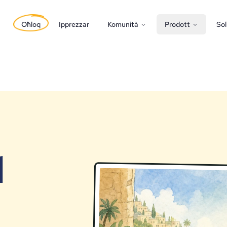
Oħloq
Ipprezzar
Komunità
Prodott
Sol
l