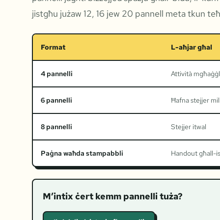
jistgħu jużaw 12, 16 jew 20 pannell meta tkun teħ
Format
L-aħjar għal
4 pannelli
Attività mgħaġġla
6 pannelli
Ħafna stejjer mil
8 pannelli
Stejjer itwal
Paġna waħda stampabbli
Handout għall-i
M’intix ċert kemm pannelli tuża?