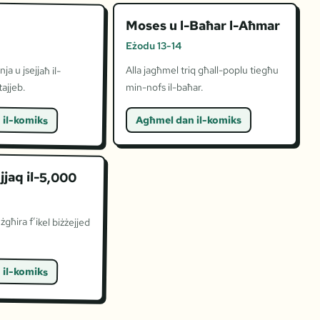
Moses u l-Baħar l-Aħmar
Eżodu 13-14
nja u jsejjaħ il-
Alla jagħmel triq għall-poplu tiegħu
ajjeb.
min-nofs il-baħar.
 il-komiks
Agħmel dan il-komiks
jjaq il-5,000
żgħira f’ikel biżżejjed
 il-komiks