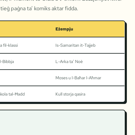
tieġ paġna ta’ komiks aktar fidda.
Eżempju
 fil-klassi
Is-Samaritan it-Tajjeb
l-Bibbja
L-Arka ta’ Noè
Moses u l-Baħar l-Aħmar
skola tal-Ħadd
Kull storja qasira