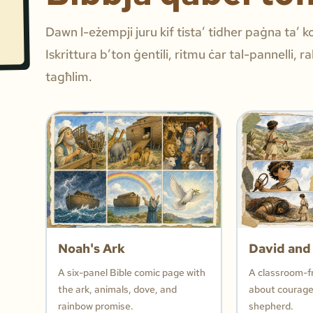
Dawn l-eżempji juru kif tista’ tidher paġna ta’ 
Iskrittura b’ton ġentili, ritmu ċar tal-pannelli, r
tagħlim.
Noah's Ark
David and
A six-panel Bible comic page with
A classroom-f
the ark, animals, dove, and
about courage,
rainbow promise.
shepherd.