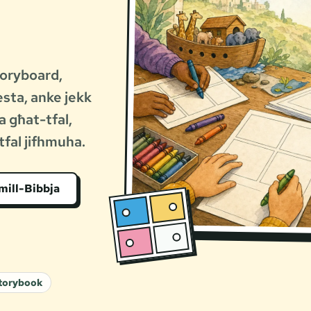
storyboard,
esta, anke jekk
a għat-tfal,
tfal jifhmuha.
 mill-Bibbja
torybook