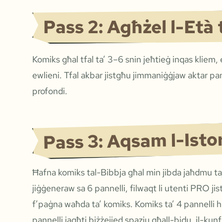
Pass 2: Agħżel l-Età
Komiks għal tfal ta’ 3–6 snin jeħtieġ inqas kliem
ewlieni. Tfal akbar jistgħu jimmaniġġjaw aktar pann
profondi.
Pass 3: Aqsam l-Istor
Ħafna komiks tal-Bibbja għal min jibda jaħdmu tajj
jiġġeneraw sa 6 pannelli, filwaqt li utenti PRO jis
f’paġna waħda ta’ komiks. Komiks ta’ 4 pannelli huw
pannelli jagħti biżżejjed spazju għall-bidu, il-kunf