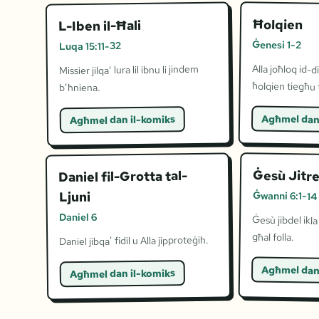
Ħolqien
L-Iben il-Ħali
Ġenesi 1-2
Luqa 15:11-32
Alla joħloq id-di
Missier jilqa’ lura lil ibnu li jindem
ħolqien tiegħu t
b’ħniena.
Agħmel dan
Agħmel dan il-komiks
Ġesù Jitre
Daniel fil-Grotta tal-
Ljuni
Ġwanni 6:1-14
Daniel 6
Ġesù jibdel ikla 
għal folla.
Daniel jibqa’ fidil u Alla jipproteġih.
Agħmel dan
Agħmel dan il-komiks