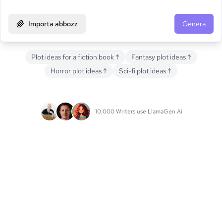
Importa abbozz
Ġenera
Plot ideas for a fiction book
↑
Fantasy plot ideas
↑
Horror plot ideas
↑
Sci-fi plot ideas
↑
10,000 Writers use LlamaGen.Ai