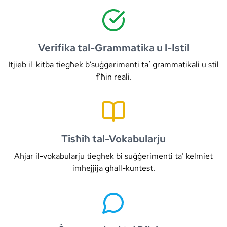
Verifika tal-Grammatika u l-Istil
Itjieb il-kitba tiegħek b’suġġerimenti ta’ grammatikali u stil
f’ħin reali.
Tisħiħ tal-Vokabularju
Aħjar il-vokabularju tiegħek bi suġġerimenti ta’ kelmiet
imħejjija għall-kuntest.