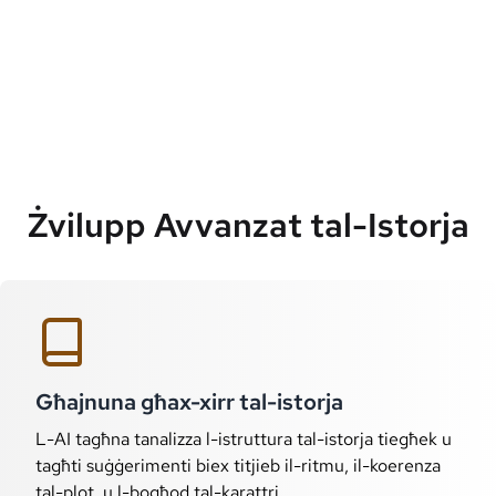
Żvilupp Avvanzat tal-Istorja
Għajnuna għax-xirr tal-istorja
L-AI tagħna tanalizza l-istruttura tal-istorja tiegħek u
tagħti suġġerimenti biex titjieb il-ritmu, il-koerenza
tal-plot, u l-bogħod tal-karattri.