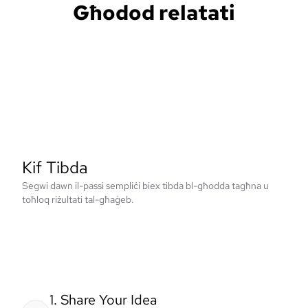
Għodod relatati
Kif Tibda
Segwi dawn il-passi sempliċi biex tibda bl-għodda tagħna u
toħloq riżultati tal-għaġeb.
1. Share Your Idea