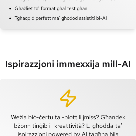
Għażliet ta’ format għal test għani
Tgħaqqid perfett ma’ għodod assistiti bl-AI
Ispirazzjoni immexxija mill-AI
Weżla biċ-ċertu tal-plott li jmiss? Għandek
bżonn tinġib il-kreattività? L-għodda ta'
ispirazzjoni powered by AI tagħna hija