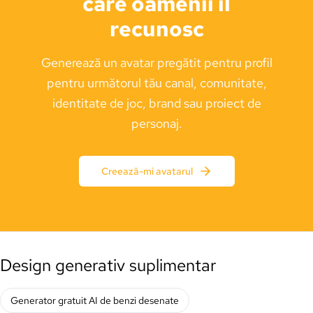
care oamenii îl
recunosc
Generează un avatar pregătit pentru profil
pentru următorul tău canal, comunitate,
identitate de joc, brand sau proiect de
personaj.
Creează-mi avatarul
Design generativ suplimentar
Generator gratuit AI de benzi desenate