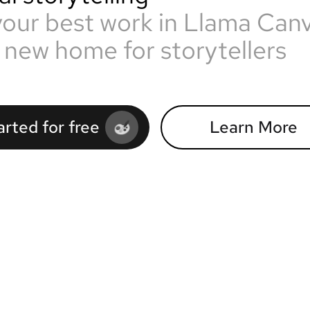
your best work in Llama Can
 new home for storytellers
arted for free
Learn More