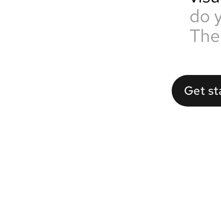
do 
The
Get st