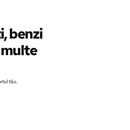
, benzi
i multe
tul tău.
Uită de prompturi, LlamaGen.Ai funcționează direct din