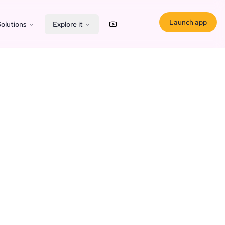
Launch app
olutions
Explore it
YouTube
X (Twitter)