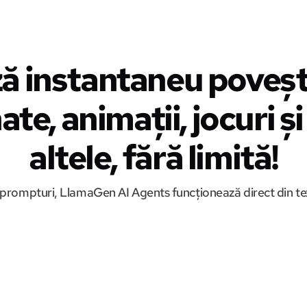
ă instantaneu povești
te, animații, jocuri ș
altele, fără limită!
 prompturi, LlamaGen AI Agents funcționează direct din tex