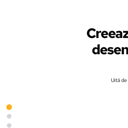
Creeaz
desena
Uită de