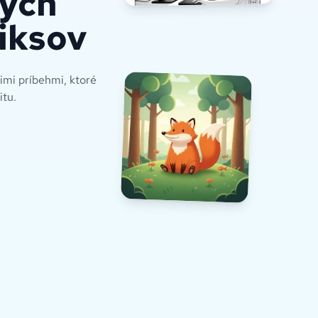
ých
miksov
cimi príbehmi, ktoré
itu.