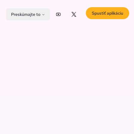
Spustiť aplikáciu
Preskúmajte to
YouTube
X (Twitter)