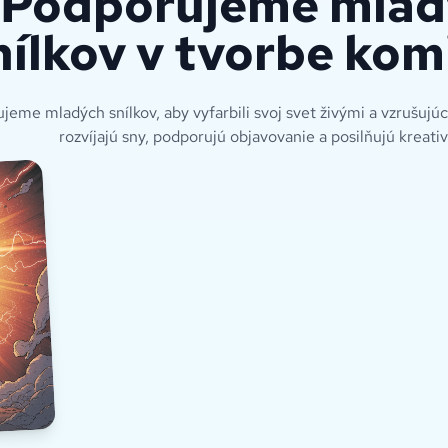
Podporujeme mlad
nílkov v tvorbe ko
jeme mladých snílkov, aby vyfarbili svoj svet živými a vzrušujú
rozvíjajú sny, podporujú objavovanie a posilňujú kreativ