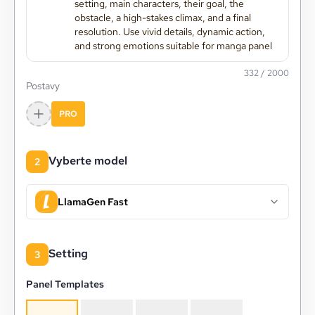
332
/
2000
Postavy
PRO
Vyberte model
2
LlamaGen Fast
Setting
3
Panel Templates