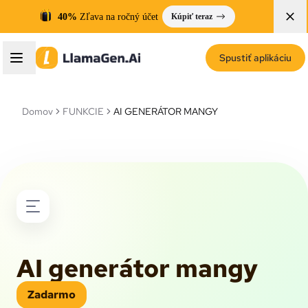
40%
Zľava na ročný účet
Kúpiť teraz
Spustiť aplikáciu
Domov
FUNKCIE
AI GENERÁTOR MANGY
AI generátor mangy
Zadarmo