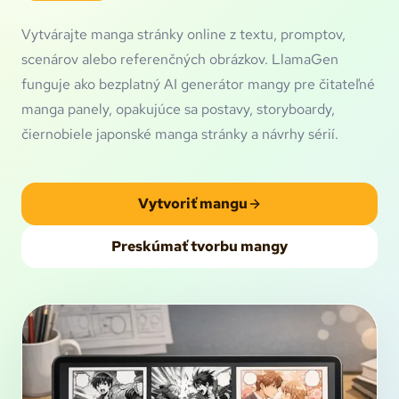
Vytvárajte manga stránky online z textu, promptov,
scenárov alebo referenčných obrázkov. LlamaGen
funguje ako bezplatný AI generátor mangy pre čitateľné
manga panely, opakujúce sa postavy, storyboardy,
čiernobiele japonské manga stránky a návrhy sérií.
Vytvoriť mangu
Preskúmať tvorbu mangy