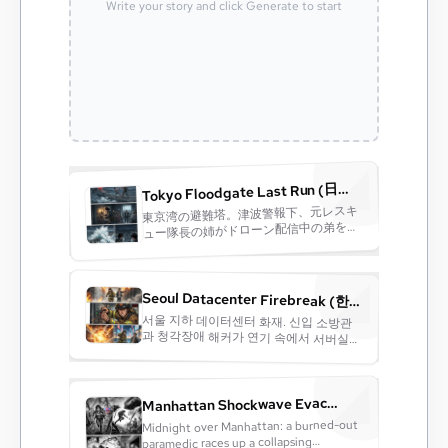
Write your story and click Generate to start
Tokyo Floodgate Last Run (日本
東京湾の避難塔。津波警報下、元レスキ
語)
ュー隊長の姉がドローン配信中の弟を崩
落歩道橋で救出。停電した避難エレベー
ターを非常電源で復旧し群衆を上階へ。
直後に巨大波が防潮扉へ激突し白い水煙
が爆発。二人は息を切らし街の再点灯を
Seoul Datacenter Firebreak (한
見上げる。超高密度、シネマ級、強コン
국어)
서울 지하 데이터센터 화재. 신입 소방관
과 청각장애 해커가 연기 속에서 서버실을
돌파한다. 스프링클러가 폭우처럼 쏟아지
고, 불꽃이 천장을 타고 번진다. 해커는 진
동 신호로 대피 경로를 지시하고, 소방관
은 마지막 전원 차단기를 맨손으로 내린
다. 3초 뒤 폭발과 함께 불길이 꺼지고, 도
시 전광판이 다시 켜진다. 둘은 젖은 바닥
에 주저앉아 웃는다. 초강렬, 영화급, 다이
トラスト、躍動分鏡。
Manhattan Shockwave Evac
(English)
Midnight over Manhattan: a burned-out
paramedic races up a collapsing