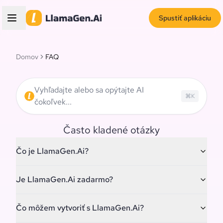
Spustiť aplikáciu
Domov
FAQ
Vyhľadajte alebo sa opýtajte AI
⌘
K
čokoľvek...
Často kladené otázky
Čo je LlamaGen.Ai?
Je LlamaGen.Ai zadarmo?
Čo môžem vytvoriť s LlamaGen.Ai?