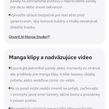
panely na zdôraznenie postavy a nepravidelné panely
pre akciu alebo snové sekvencie.
Vyhraďte oblasti bezpečné pre text ešte pred
generovaním, aby textové bubliny a titulky nezakrývali
dôležitú kresbu.
Otvoriť AI Manga Studio
Manga klipy a nadväzujúce video
Exportujte jednotlivé panely alebo momenty zo stránok
ako podklady pre manga klipy, krátke teasery, ukážky
príbehu alebo workflow comic-to-video.
Ak sa panel môže neskôr zmeniť na pohyb, zachovajte
v prompte jasný smer kamery, akčné beaty a poznámky
k pózam postáv.
Pri paneloch určených pre sociálne klipy používajte