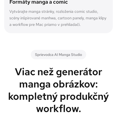
Formáty manga a comic
Vytvárajte manga stránky, rozloženia comic studio,
scény inšpirované manhwa, cartoon panely, manga klipy
a workflow pre Mac priamo v prehliadači.
Sprievodca AI Manga Studio
Viac než generátor
manga obrázkov:
kompletný produkčný
workflow.