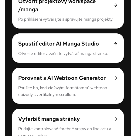
Otvoriť projektový workspace
/manga
Po prihlásení vytvárajte a spravujte manga projekty.
Spustiť editor AI Manga Studio
Otvorte editor a začnite vytvárať manga stránku.
Porovnať s AI Webtoon Generator
Použite ho, keď cieľovým formátom sú webtoon
epizódy s vertikálnym scrollom.
Vyfarbiť manga stránky
Pridajte kontrolované farebné vrstvy do line artu a
manga panelov.