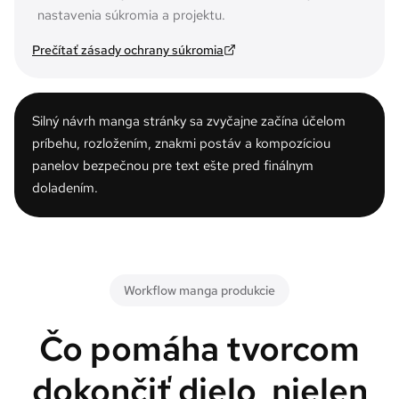
nastavenia súkromia a projektu.
Prečítať zásady ochrany súkromia
Silný návrh manga stránky sa zvyčajne začína účelom
príbehu, rozložením, znakmi postáv a kompozíciou
panelov bezpečnou pre text ešte pred finálnym
doladením.
Workflow manga produkcie
Čo pomáha tvorcom
dokončiť dielo, nielen