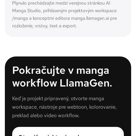
Plynulo prechádzajte medzi verejnou stránkou AI
Manga Studio, prihláseným projektovým workspace
/manga a konceptmi editora manga.llamagen.ai pre
rozloženie, vrstvy, text a export.
Pokračujte v manga
workflow LlamaGen.
Keď je projekt pripravený, otvorte manga
workspace, nástroje pre webtoon, kolorovanie,
preklad alebo video workflow.