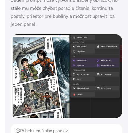
Jeden prompt môže vytvoriť uhladený obrázok, no
stále mu môže chýbať poradie čítania, kontinuita
postáv, priestor pre bubliny a možnosť upraviť iba
jeden panel.
Príbeh nemá plán panelov