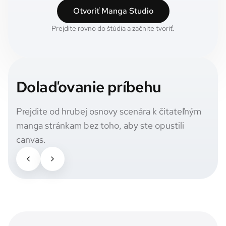
Otvoriť Manga Studio
Prejdite rovno do štúdia a začnite tvoriť.
Dolaďovanie príbehu
Prejdite od hrubej osnovy scenára k čitateľným
manga stránkam bez toho, aby ste opustili
canvas.