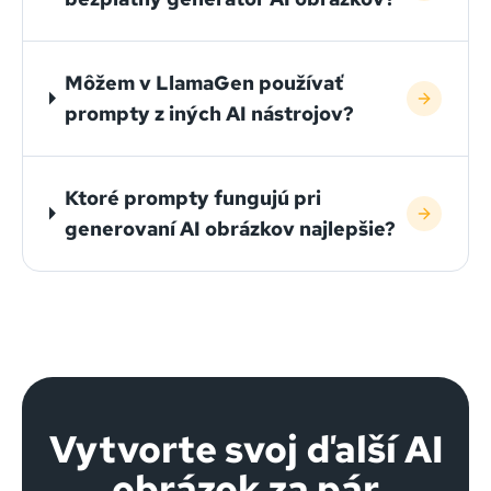
Môžem v LlamaGen používať
prompty z iných AI nástrojov?
Ktoré prompty fungujú pri
generovaní AI obrázkov najlepšie?
Vytvorte svoj ďalší AI
obrázok za pár