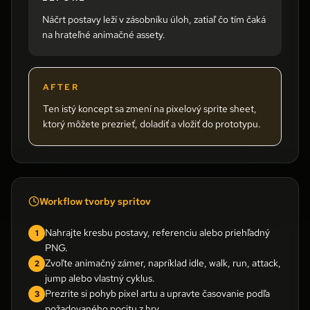
Náčrt postavy leží v zásobníku úloh, zatiaľ čo tím čaká
na hrateľné animačné assety.
AFTER
Ten istý koncept sa zmení na pixelový sprite sheet,
ktorý môžete prezrieť, doladiť a vložiť do prototypu.
Workflow tvorby spritov
Nahrajte kresbu postavy, referenciu alebo priehľadný
1
PNG.
Zvoľte animačný zámer, napríklad idle, walk, run, attack,
2
jump alebo vlastný cyklus.
Prezrite si pohyb pixel artu a upravte časovanie podľa
3
požadovaného pocitu z hry.