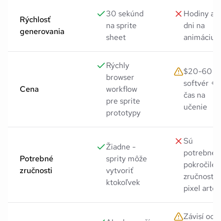
30 sekúnd
Hodiny až
Rýchlosť
na sprite
dni na
generovania
sheet
animáciu
Rýchly
$20-60
browser
softvér +
Cena
workflow
čas na
pre sprite
učenie
prototypy
Sú
Žiadne -
potrebné
Potrebné
sprity môže
pokročilé
zručnosti
vytvoriť
zručnosti 
ktokoľvek
pixel arte
Závisí od