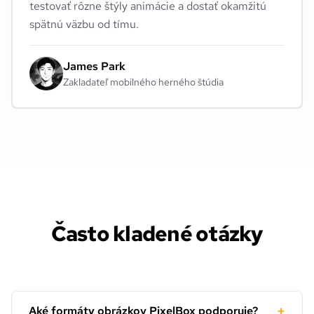
testovať rôzne štýly animácie a dostať okamžitú
spätnú väzbu od tímu.
James Park
Zakladateľ mobilného herného štúdia
Často kladené otázky
+
Aké formáty obrázkov PixelBox podporuje?