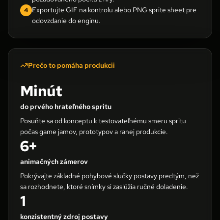
Exportujte GIF na kontrolu alebo PNG sprite sheet pre
4
odovzdanie do enginu.
Prečo to pomáha produkcii
Minút
do prvého hrateľného spritu
Posuňte sa od konceptu k testovateľnému smeru spritu
počas game jamov, prototypov a ranej produkcie.
6+
animačných zámerov
Pokrývajte základné pohybové slučky postavy predtým, než
sa rozhodnete, ktoré snímky si zaslúžia ručné doladenie.
1
konzistentný zdroj postavy