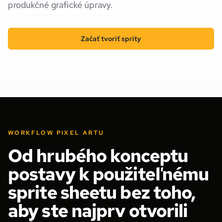
produkčné grafické úpravy.
Začať tvoriť sprity
WORKFLOW PIXEL ARTU
Od hrubého konceptu
postavy k použiteľnému
sprite sheetu bez toho,
aby ste najprv otvorili