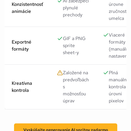
AI zabezpečí
Konzistentnosť
úrovne
plynulé
animácie
zručnosti
prechody
umelca
Viaceré
GIF a PNG
Exportné
formáty
sprite
formáty
(manuálne
sheet-y
nastavenie
Založené na
Plná
predvoľbách
manuálna
Kreatívna
s
kontrola n
kontrola
možnosťou
úrovni
úprav
pixelov
Vyskúšajte generovanie AI spritov zadarmo