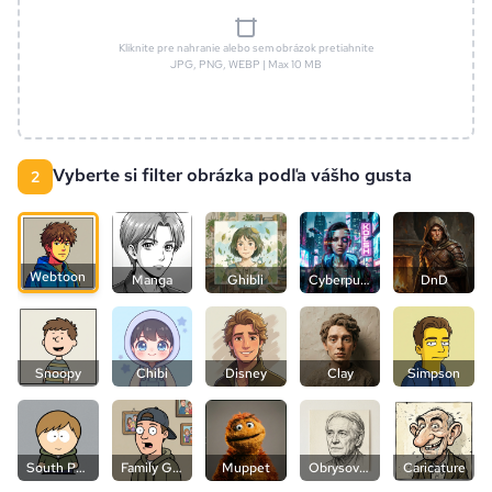
Kliknite pre nahranie alebo sem obrázok pretiahnite
JPG, PNG, WEBP | Max 10 MB
Vyberte si filter obrázka podľa vášho gusta
2
Webtoon
Manga
Ghibli
Cyberpunk
DnD
Snoopy
Chibi
Disney
Clay
Simpson
South Park
Family Guy
Muppet
Obrysová kresba
Caricature