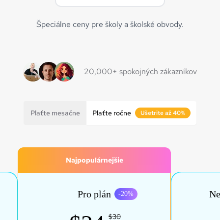
Špeciálne ceny pre školy a školské obvody.
20,000+ spokojných zákazníkov
Plaťte mesačne
Plaťte ročne
Ušetrite až 40%
Najpopulárnejšie
Pro plán
Ne
-
20
%
$30