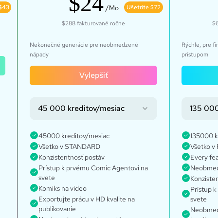
$24
 $43
/Mo
Ušetrite $72
$288
fakturované ročne
$6
Nekonečné generácie pre neobmedzené
Rýchle, pre f
nápady
prístupom
Vylepšiť
45 000 kreditov/mesiac
135 000
45000 kreditov/mesiac
135000 k
Všetko v STANDARD
Všetko v
Konzistentnosť postáv
Every fe
Prístup k prvému Comic Agentovi na
Neobmed
svete
Konziste
Komiks na video
Prístup 
Exportujte prácu v HD kvalite na
svete
publikovanie
Neobmedz