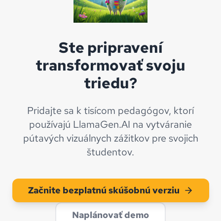
Ste pripravení
transformovať svoju
triedu?
Pridajte sa k tisícom pedagógov, ktorí
používajú LlamaGen.AI na vytváranie
pútavých vizuálnych zážitkov pre svojich
študentov.
Začnite bezplatnú skúšobnú verziu
Naplánovať demo