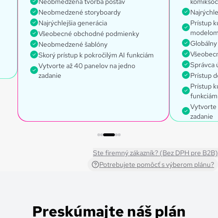
Neobmedzená tvorba postáv
komikso
Neobmedzené storyboardy
Najrýchle
Najrýchlejšia generácia
Prístup 
modelo
Všeobecné obchodné podmienky
Globálny 
Neobmedzené šablóny
Všeobec
Skorý prístup k pokročilým AI funkciám
Správca 
Vytvorte až 40 panelov na jedno
zadanie
Prístup d
Prístup 
funkciám
Vytvorte
zadanie
Ste firemný zákazník? (Bez DPH pre B2B)
Potrebujete pomôcť s výberom plánu?
Preskúmajte náš plán