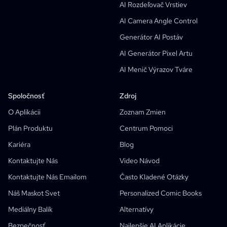
Generátor Manga Text Bubble
AI Rozdeľovač Vrstiev
AI Generátor Storyboardu
AI Camera Angle Control
AI Screenplay Editor
Generátor AI Postáv
Bezplatná Šablóna Storyboardu
AI Generátor Pixel Artu
AI Generátor Scenárov
AI Menič Výrazov Tváre
Camera Angle Control
Spoločnosť
Zdroj
AI Generátor Pozadia
O Aplikácii
Zoznam Zmien
AI Image Style Transfer
Plán Produktu
Centrum Pomoci
AI Pose Generator
Kariéra
Blog
Generátor AI Postáv
Kontaktujte Nás
Video Návod
AI Dizajn Postáv
Kontaktujte Nás Emailom
Často Kladené Otázky
AI Generátor Anime
Náš Maskot Svet
Personalized Comic Books
AI Comic Factory
Funkcie
AI Spisovateľ Príbehov
Mediálny Balík
Alternatívy
Tvorca Detských Príbehov
Bezpečnosť
Najlepšie AI Aplikácie