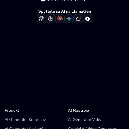
Spýtajte sa AI na LlamaGen
Produkt
LlamaGen Pre
PARTNERI
Použitie
Produkt
AI Nástroje
Bezplatný AI Generátor Komiksových Pásikov
Učitelia
OpenAI
Komiksové API
AI Generátor Komiksov
AI Generátor Videa
AI Generátor Detských Kníh
Študenti
Meta
Digitálna Kampaň
AI Generátor Karikatúr
Gemini AI Video Generator