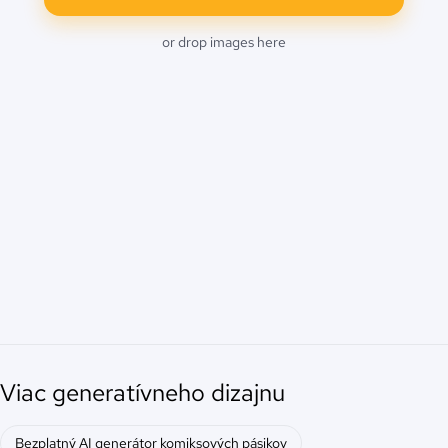
or drop images here
Viac generatívneho dizajnu
Bezplatný AI generátor komiksových pásikov