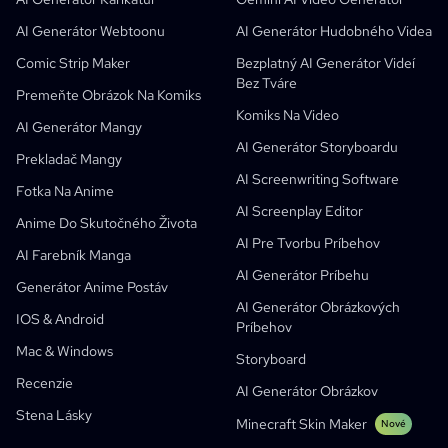
Bezplatný AI Generátor Komiksov
Učitelia A Študenti
SHOTDECK
Content Marketing
AI Generátor Webtoonu
AI Generátor Hudobného Videa
AI Manga Štúdio
Vzdelávanie
Black Forest Labs
Marketing Produktu
Comic Strip Maker
Bezplatný AI Generátor Videí
Bez Tváre
Komiks Na Video
Music To Video
Nové
Bezplatný AI Motion Designer
Enterprise
Replikovať
Graph Comics For Dynamic Graphs
Premeňte Obrázok Na Komiks
Komiks Na Video
Video Na Komiks
Startupy
ElevenLabs
Enterprise
AI Generátor Mangy
AI Generátor Storyboardu
Tvorcovia
Open Source
Comflowy
OmniAudio
Hlasový Generátor Príbehov
Sekvenčné Umenie
PuppyAgent
AI Nástroje Pre Učiteľov A Študentov
Prekladač Mangy
AI Screenwriting Software
Kusa
AI Generátor Karikatúr
AI Generátor Videa
Fotka Na Anime
AI Screenplay Editor
Premeňte Obrázok Na Komiks
Tvorca Detských Príbehov
Anime Do Skutočného Života
AI Pre Tvorbu Príbehov
Premeniť Obrázok Na Kreslený Film
AI Generátor Obrázkových Príbehov
AI Farebník Manga
AI Generátor Príbehu
AI Generátor Webtoonu
AI Vzdelávacie Komiksy
Generátor Anime Postáv
AI Generátor Obrázkových
Generatívne Pracovné Postupy
AI Generátor Manhwa
IOS & Android
Nové
Príbehov
Webtoony
Mac & Windows
AI Generátor Mangy
Nové
Storyboard
Recenzie
Social Media Comics
AI Generátor Obrázkov
Stena Lásky
Bible Comic Maker
Minecraft Skin Maker
Nové