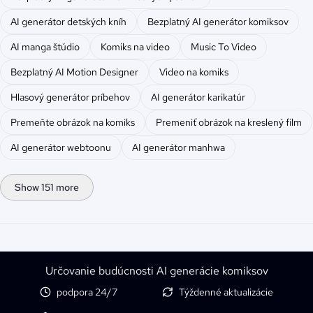
AI generátor detských kníh
Bezplatný AI generátor komiksov
AI manga štúdio
Komiks na video
Music To Video
Bezplatný AI Motion Designer
Video na komiks
Hlasový generátor príbehov
AI generátor karikatúr
Premeňte obrázok na komiks
Premeniť obrázok na kreslený film
AI generátor webtoonu
AI generátor manhwa
Show 151 more
Určovanie budúcnosti AI generácie komiksov
podpora 24/7
Týždenné aktualizácie