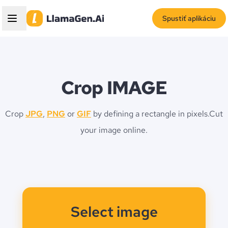
Spustiť aplikáciu
Crop IMAGE
Crop
JPG
,
PNG
or
GIF
by defining a rectangle in pixels.
Cut
your image online.
Select image