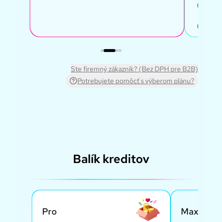
Prís
funk
Vytvo
zada
Ste firemný zákazník? (Bez DPH pre B2B)
Potrebujete pomôcť s výberom plánu?
Balík kreditov
Pro
Max