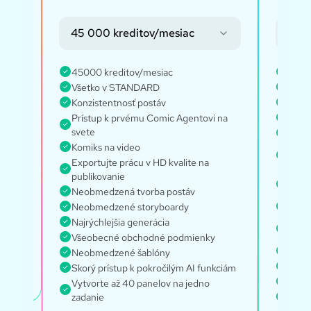
45 000 kreditov/mesiac
135 
ové
45000 kreditov/mesiac
1350
Všetko v STANDARD
Všet
 3
Konzistentnosť postáv
Every
Prístup k prvému Comic Agentovi na
Neob
svete
Konzi
Komiks na video
Prís
Exportujte prácu v HD kvalite na
svet
publikovanie
Neob
Neobmedzená tvorba postáv
komi
Neobmedzené storyboardy
Najrý
Najrýchlejšia generácia
Prís
mod
Všeobecné obchodné podmienky
Globá
Neobmedzené šablóny
Všeo
Skorý prístup k pokročilým AI funkciám
Sprá
Vytvorte až 40 panelov na jedno
zadanie
Príst