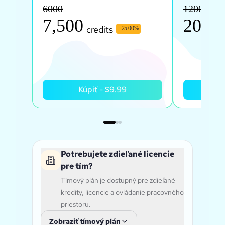
6000
12000
7,500
20,00
credits
+
25.00
%
Kúpiť
-
$9.99
K
Potrebujete zdieľané licencie
pre tím?
Tímový plán je dostupný pre zdieľané
kredity, licencie a ovládanie pracovného
priestoru.
Zobraziť tímový plán