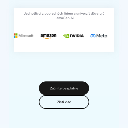
Jednotlivci z popredných firiem a univerzít dôverujú
LlamaGen.Ai.
Začnite bezplatne
Zisti viac