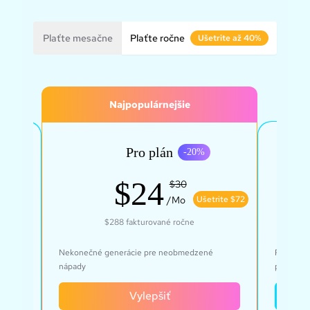
Plaťte mesačne
Plaťte ročne
Ušetrite až 40%
Najpopulárnejšie
Pro plán
0
%
-
20
%
$24
$30
rite $43
/Mo
Ušetrite $72
$288
fakturované ročne
by
Nekonečné generácie pre neobmedzené
Rýchle, p
nápady
prístupo
Vylepšiť