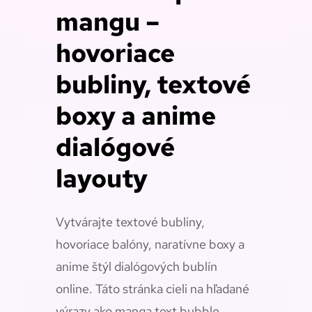
mangu –
hovoriace
bubliny, textové
boxy a anime
dialógové
layouty
Vytvárajte textové bubliny,
hovoriace balóny, naratívne boxy a
anime štýl dialógových bublín
online. Táto stránka cieli na hľadané
výrazy ako manga text bubble