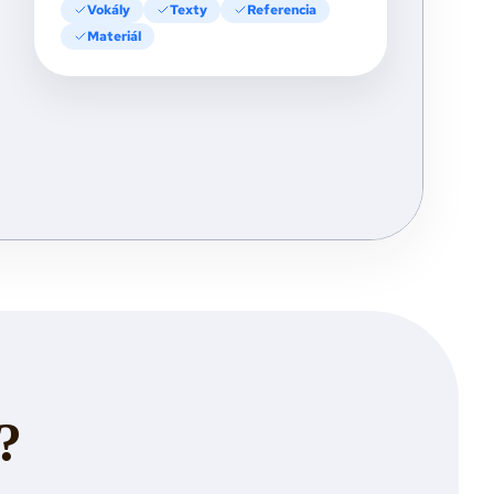
Vokály
Texty
Referencia
Materiál
?