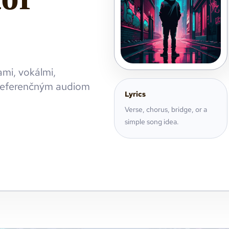
ami, vokálmi,
 referenčným audiom
Lyrics
Verse, chorus, bridge, or a
simple song idea.