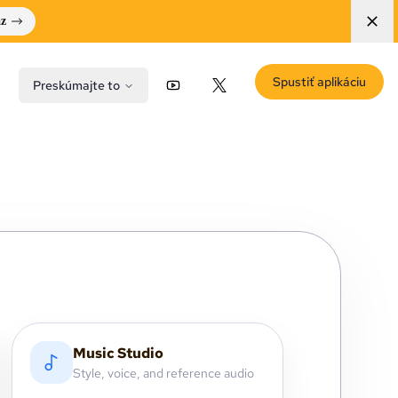
az
Spustiť aplikáciu
Preskúmajte to
YouTube
X (Twitter)
Music Studio
Style, voice, and reference audio