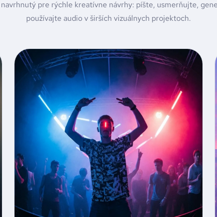
navrhnutý pre rýchle kreatívne návrhy: píšte, usmerňujte, gen
používajte audio v širších vizuálnych projektoch.