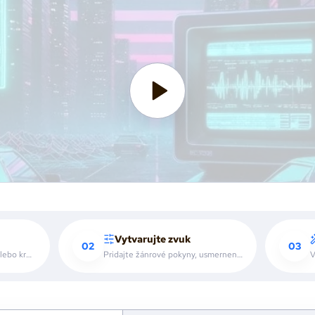
Vytvarujte zvuk
02
03
Vložte sloku, refrén, hook alebo krátky opis scény.
Pridajte žánrové pokyny, usmernenie hlasu alebo referenčné audio.