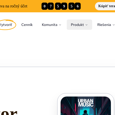
0
7
:
5
9
:
5
5
va na ročný účet
Kúpiť ter
Vytvoriť
Cenník
Komunita
Produkt
Riešenia
tor