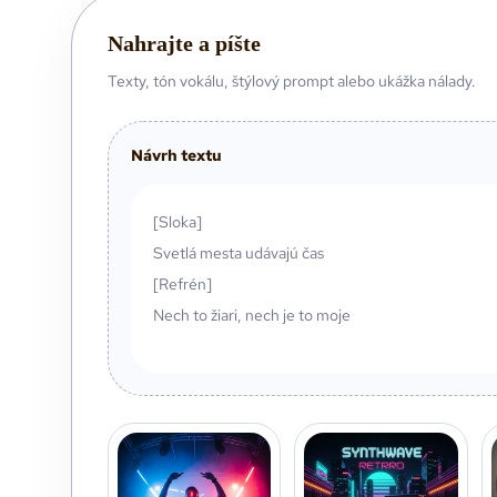
Nahrajte a píšte
Texty, tón vokálu, štýlový prompt alebo ukážka nálady.
Návrh textu
[Sloka]
Svetlá mesta udávajú čas
[Refrén]
Nech to žiari, nech je to moje