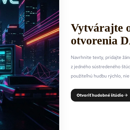
Vytvárajte 
otvorenia 
Navrhnite texty, pridajte ž
z jedného sústredeného štúdi
použiteľnú hudbu rýchlo, nie
Otvoriť hudobné štúdio