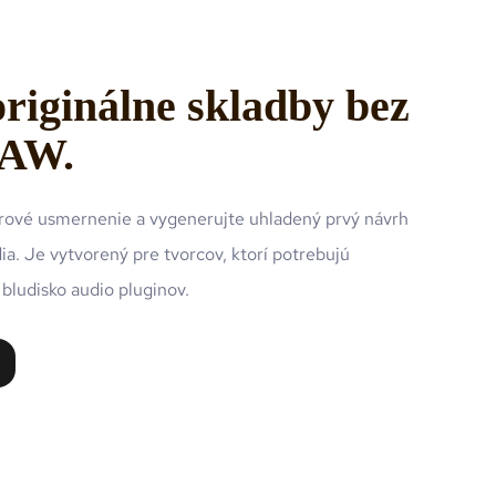
originálne skladby bez
DAW.
ánrové usmernenie a vygenerujte uhladený prvý návrh
a. Je vytvorený pre tvorcov, ktorí potrebujú
 bludisko audio pluginov.