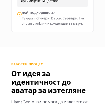
ярки акцентни цветове
НАЙ-ПОДХОДЯЩО ЗА
Telegram стикери, Discord сървъри, live
stream overlay-и и концепции за мърч.
РАБОТЕН ПРОЦЕС
От идея за
идентичност до
аватар за изтегляне
LlamaGen.Ai ви помага да излезете от