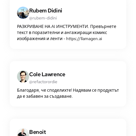
Rubem Didini
@rubem-didini
РАЗКРИВАНЕ НА AI ИНСТРУМЕНТИ. Превърнете
текст в поразителни и ангажиращи комикс
изображения и ленти - https://llamagen.ai
Cole Lawrence
@refactorordie
Благодаря, че споделихте! Надявам се продуктът
да е забавен за създаване.
Benoit