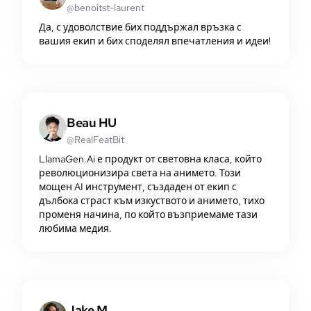
@benoitst-laurent
Да, с удоволствие бих поддържал връзка с
вашия екип и бих споделял впечатления и идеи!
Beau HU
@RealFeatBit
LlamaGen.Ai е продукт от световна класа, който
революционизира света на анимето. Този
мощен AI инструмент, създаден от екип с
дълбока страст към изкуството и анимето, тихо
променя начина, по който възприемаме тази
любима медия.
Jake M.