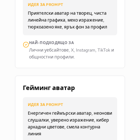
ИДЕЯ ЗА PROMPT
Приятелски аватар на творец, чиста
линейна графика, меко изражение,
тюркоазено яке, ярък фон за профил
НАЙ-ПОДХОДЯЩО ЗА
Лични уебсайтове, X, Instagram, TikTok и
общностни профили.
Гейминг аватар
ИДЕЯ ЗА PROMPT
Енергичен геймърски аватар, неонови
слушалки, уверено изражение, кибер
аркадни цветове, смела контурна
линия