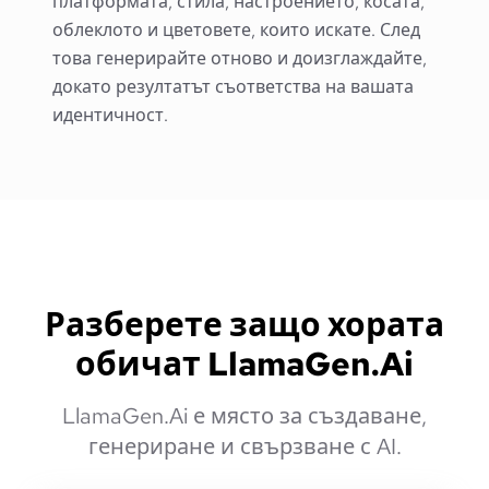
платформата, стила, настроението, косата,
облеклото и цветовете, които искате. След
това генерирайте отново и доизглаждайте,
докато резултатът съответства на вашата
идентичност.
Разберете защо хората
обичат LlamaGen.Ai
LlamaGen.Ai е място за създаване,
генериране и свързване с AI.