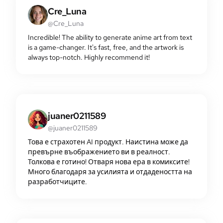
Cre_Luna
@Cre_Luna
Incredible! The ability to generate anime art from text
is a game-changer. It's fast, free, and the artwork is
always top-notch. Highly recommend it!
juaner0211589
@juaner0211589
Това е страхотен AI продукт. Наистина може да
превърне въображението ви в реалност.
Толкова е готино! Отваря нова ера в комиксите!
Много благодаря за усилията и отдадеността на
разработчиците.