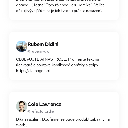
opravdu úžasné! Otevírá novou éru komiksů! Velice
děkuji vývojářům za jejich tvrdou práci a nasazení.
Rubem Didini
@rubem-didini
OBJEVUJTE AI NÁSTROJE. Proměňte text na
úchvatné a poutavé komiksové obrázky a stripy -
https://llamagen.ai
Cole Lawrence
@refactorordie
Díky za sdílení! Doufáme, že bude produkt zábavný na
tvorbu