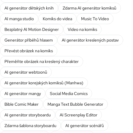
AI generátor dětských knih
Zdarma AI generátor komiksů
AI manga studio
Komiks do videa
Music To Video
Bezplatný AI Motion Designer
Video na komiks
Generátor příběhů hlasem
AI generátor kreslených postav
Převést obrázek na komiks
Přeměňte obrázek na kreslený charakter
AI generátor webtoonů
AI generátor korejských komiksů (Manhwa)
AI generátor mangy
Social Media Comics
Bible Comic Maker
Manga Text Bubble Generator
AI generátor storyboardu
AI Screenplay Editor
Zdarma šablona storyboardu
AI generátor scénářů