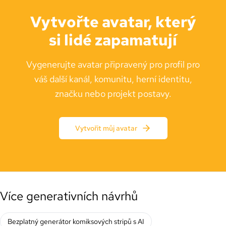
Vytvořte avatar, který
si lidé zapamatují
Vygenerujte avatar připravený pro profil pro
váš další kanál, komunitu, herní identitu,
značku nebo projekt postavy.
Vytvořit můj avatar
Více generativních návrhů
Bezplatný generátor komiksových stripů s AI