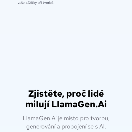
vaše zážitky při tvorbě.
Zjistěte, proč lidé
milují LlamaGen.Ai
LlamaGen.Ai je místo pro tvorbu,
generování a propojení se s AI.