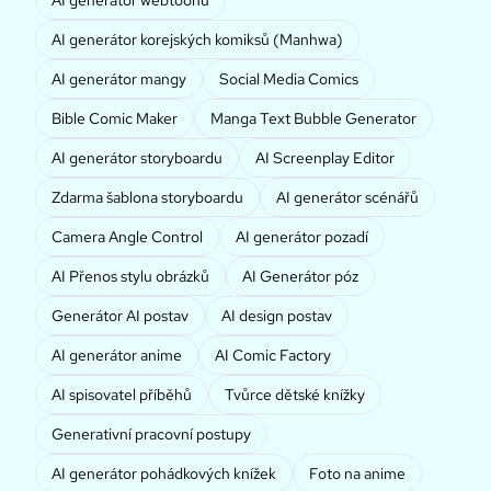
AI generátor korejských komiksů (Manhwa)
AI generátor mangy
Social Media Comics
Bible Comic Maker
Manga Text Bubble Generator
AI generátor storyboardu
AI Screenplay Editor
Zdarma šablona storyboardu
AI generátor scénářů
Camera Angle Control
AI generátor pozadí
AI Přenos stylu obrázků
AI Generátor póz
Generátor AI postav
AI design postav
AI generátor anime
AI Comic Factory
AI spisovatel příběhů
Tvůrce dětské knížky
Generativní pracovní postupy
AI generátor pohádkových knížek
Foto na anime