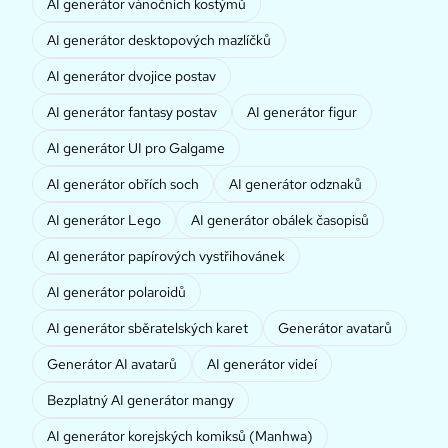
AI generátor vánočních kostýmů
AI generátor desktopových mazlíčků
AI generátor dvojice postav
AI generátor fantasy postav
AI generátor figur
AI generátor UI pro Galgame
AI generátor obřích soch
AI generátor odznaků
AI generátor Lego
AI generátor obálek časopisů
AI generátor papírových vystřihovánek
AI generátor polaroidů
AI generátor sběratelských karet
Generátor avatarů
Generátor AI avatarů
AI generátor videí
Bezplatný AI generátor mangy
AI generátor korejských komiksů (Manhwa)