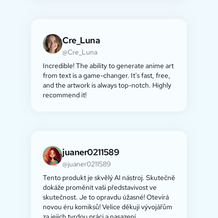
Cre_Luna
@Cre_Luna
Incredible! The ability to generate anime art
from text is a game-changer. It's fast, free,
and the artwork is always top-notch. Highly
recommend it!
juaner0211589
@juaner0211589
Tento produkt je skvělý AI nástroj. Skutečně
dokáže proměnit vaši představivost ve
skutečnost. Je to opravdu úžasné! Otevírá
novou éru komiksů! Velice děkuji vývojářům
za jejich tvrdou práci a nasazení.