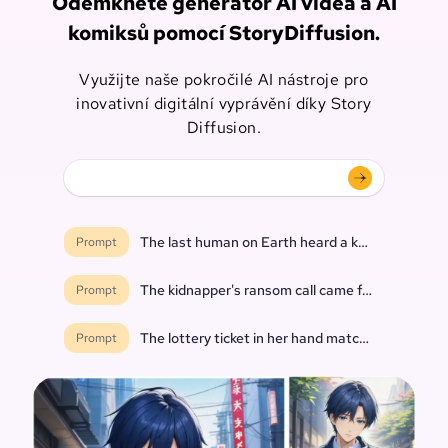
Odemkněte generátor AI videa a AI
komiksů pomocí StoryDiffusion.
Využijte naše pokročilé AI nástroje pro
inovativní digitální vyprávění díky Story
Diffusion.
The last human on Earth heard a knock at the do
Prompt
The kidnapper's ransom call came from inside th
Prompt
The lottery ticket in her hand matched every nu
Prompt