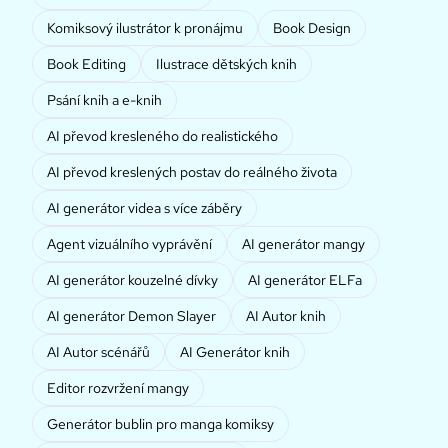
Komiksový ilustrátor k pronájmu
Book Design
Book Editing
Ilustrace dětských knih
Psání knih a e-knih
AI převod kresleného do realistického
AI převod kreslených postav do reálného života
AI generátor videa s více záběry
Agent vizuálního vyprávění
AI generátor mangy
AI generátor kouzelné dívky
AI generátor ELFa
AI generátor Demon Slayer
AI Autor knih
AI Autor scénářů
AI Generátor knih
Editor rozvržení mangy
Generátor bublin pro manga komiksy