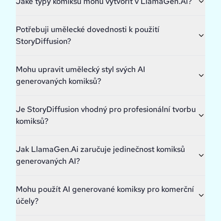
Jaké typy komiksů mohu vytvořit v LlamaGen.Ai?
Potřebuji umělecké dovednosti k použití
StoryDiffusion?
Mohu upravit umělecký styl svých AI
generovaných komiksů?
Je StoryDiffusion vhodný pro profesionální tvorbu
komiksů?
Jak LlamaGen.Ai zaručuje jedinečnost komiksů
generovaných AI?
Mohu použít AI generované komiksy pro komerční
účely?