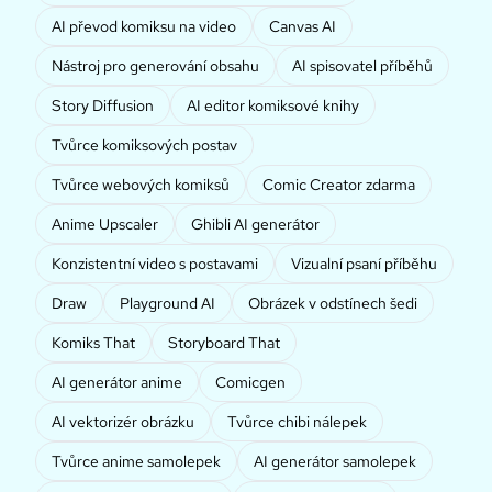
AI převod komiksu na video
Canvas AI
Nástroj pro generování obsahu
AI spisovatel příběhů
Story Diffusion
AI editor komiksové knihy
Tvůrce komiksových postav
Tvůrce webových komiksů
Comic Creator zdarma
Anime Upscaler
Ghibli AI generátor
Konzistentní video s postavami
Vizualní psaní příběhu
Draw
Playground AI
Obrázek v odstínech šedi
Komiks That
Storyboard That
AI generátor anime
Comicgen
AI vektorizér obrázku
Tvůrce chibi nálepek
Tvůrce anime samolepek
AI generátor samolepek