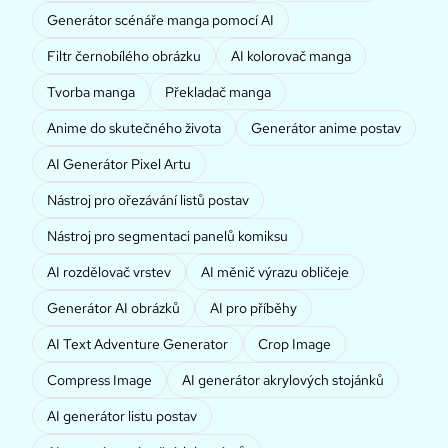
Generátor scénáře manga pomocí AI
Filtr černobílého obrázku
AI kolorovač manga
Tvorba manga
Překladač manga
Anime do skutečného života
Generátor anime postav
AI Generátor Pixel Artu
Nástroj pro ořezávání listů postav
Nástroj pro segmentaci panelů komiksu
AI rozdělovač vrstev
AI měnič výrazu obličeje
Generátor AI obrázků
AI pro příběhy
AI Text Adventure Generator
Crop Image
Compress Image
AI generátor akrylových stojánků
AI generátor listu postav