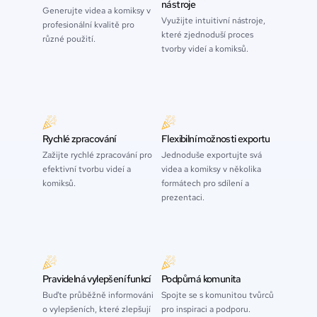
nástroje
Generujte videa a komiksy v
Využijte intuitivní nástroje,
profesionální kvalitě pro
které zjednoduší proces
různé použití.
tvorby videí a komiksů.
Rychlé zpracování
Flexibilní možnosti exportu
Zažijte rychlé zpracování pro
Jednoduše exportujte svá
efektivní tvorbu videí a
videa a komiksy v několika
komiksů.
formátech pro sdílení a
prezentaci.
Pravidelná vylepšení funkcí
Podpůrná komunita
Buďte průběžně informováni
Spojte se s komunitou tvůrců
o vylepšeních, které zlepšují
pro inspiraci a podporu.