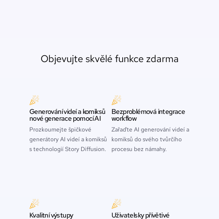
Objevujte skvělé funkce zdarma
Generování videí a komiksů
Bezproblémová integrace
nové generace pomocí AI
workflow
Prozkoumejte špičkové
Zařaďte AI generování videí a
generátory AI videí a komiksů
komiksů do svého tvůrčího
s technologií Story Diffusion.
procesu bez námahy.
Kvalitní výstupy
Uživatelsky přívětivé