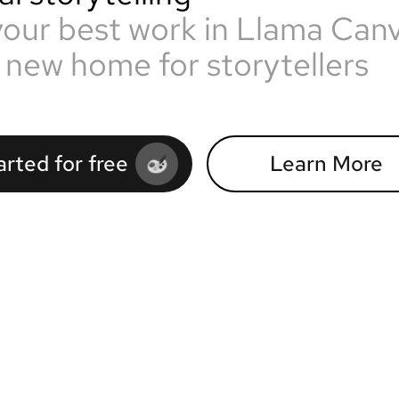
your best work in Llama Can
 new home for storytellers
arted for free
Learn More