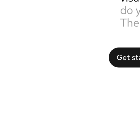
do 
The
Get st