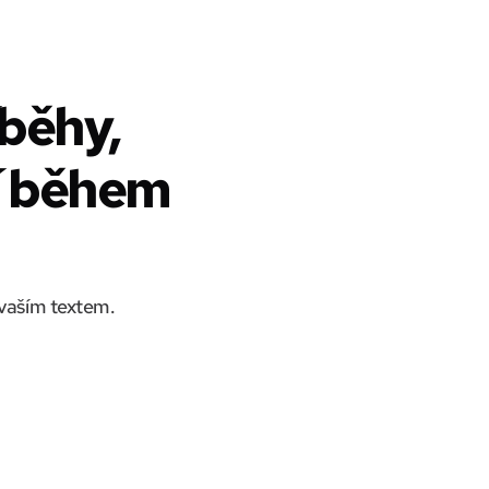
běhy,
ší během
vaším textem.
Zapomeňte na vytváření promptů, LlamaGen.Ai pracuje