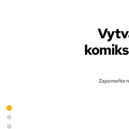
Vytv
komiksy
Zapomeňte na