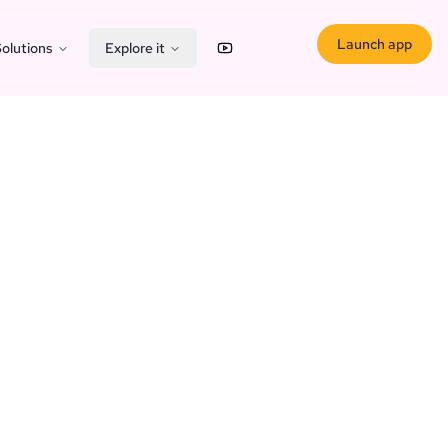
Launch app
olutions
Explore it
YouTube
X (Twitter)