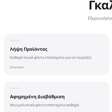
Γκα
Εξερευνήστε
Expanded canvas
Original frame
Λήψη Προϊόντος
Καθαρό λευκό φόντο επεκταμένο για να ταιριάζει
Extended
Expanded canvas
Original frame
Αφηρημένη Διαβάθμιση
Μινιμαλιστικό φόντο επεκταμένο καθαρά