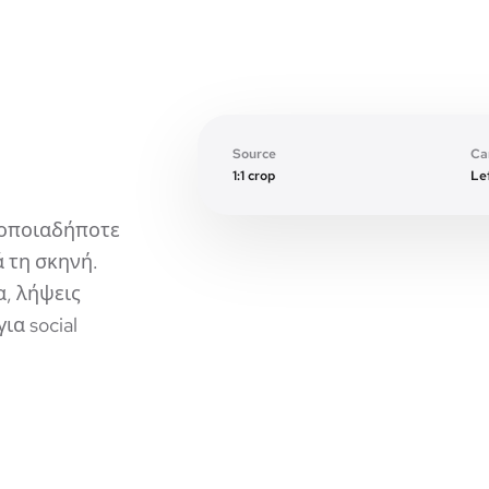
Expanded canvas
Source
Ca
1:1 crop
Lef
 οποιαδήποτε
 τη σκηνή.
, λήψεις
ια social