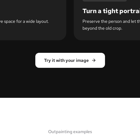
Turn a tight portrai
 space for a wide layout.
Preserve the person and let t
beyond the old crop.
Try it with your image
Outpainting examples