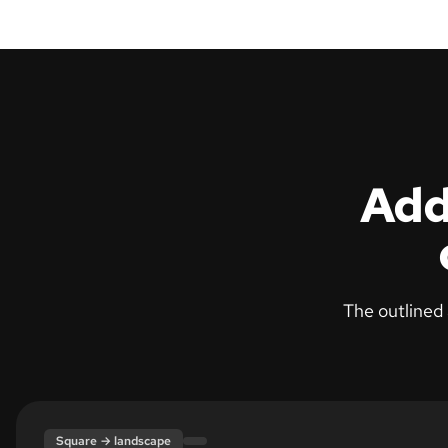
Add
The outlined 
Expanded canvas
Original frame
Square → landscape