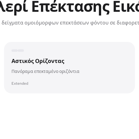
λερί Επέκτασης Εικ
 δείγματα ομοιόμορφων επεκτάσεων φόντου σε διαφορετ
Expanded canvas
Original frame
Αστικός Ορίζοντας
Πανόραμα επεκταμένο οριζόντια
Extended