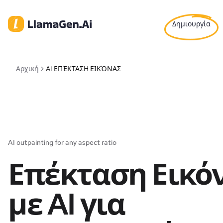
Δημιουργία
Αρχική
AI ΕΠΈΚΤΑΣΗ ΕΙΚΌΝΑΣ
AI outpainting for any aspect ratio
Επέκταση Εικό
με AI για