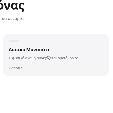
όνας
ικά σενάρια.
Expanded canvas
Original frame
Δασικό Μονοπάτι
Η φυσική σκηνή συνεχίζεται ομοιόμορφα
Extended