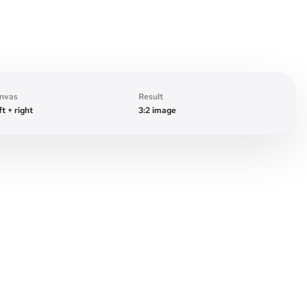
Original frame
nvas
Result
t + right
3:2 image