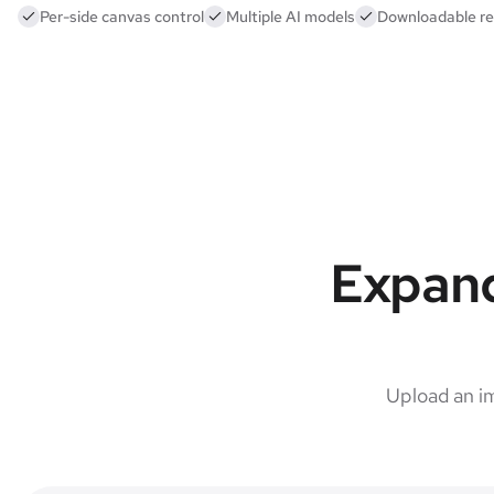
Per-side canvas control
Multiple AI models
Downloadable re
Expand
Upload an i