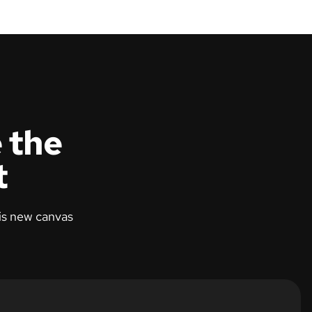
 the
t
 is new canvas
Original frame