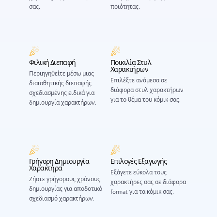
σας.
ποιότητας.
Φιλική Διεπαφή
Ποικιλία Στυλ
Χαρακτήρων
Περιηγηθείτε μέσω μιας
Επιλέξτε ανάμεσα σε
διαισθητικής διεπαφής
διάφορα στυλ χαρακτήρων
σχεδιασμένης ειδικά για
για το θέμα του κόμικ σας.
δημιουργία χαρακτήρων.
Γρήγορη Δημιουργία
Επιλογές Εξαγωγής
Χαρακτήρα
Εξάγετε εύκολα τους
Ζήστε γρήγορους χρόνους
χαρακτήρες σας σε διάφορα
δημιουργίας για αποδοτικό
format για τα κόμικ σας.
σχεδιασμό χαρακτήρων.