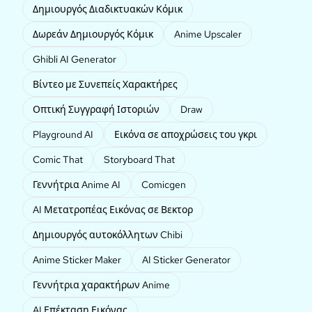
Δημιουργός Διαδικτυακών Κόμικ
Δωρεάν Δημιουργός Κόμικ
Anime Upscaler
Ghibli AI Generator
Βίντεο με Συνεπείς Χαρακτήρες
Οπτική Συγγραφή Ιστοριών
Draw
Playground AI
Εικόνα σε αποχρώσεις του γκρι
Comic That
Storyboard That
Γεννήτρια Anime AI
Comicgen
AI Μετατροπέας Εικόνας σε Βεκτορ
Δημιουργός αυτοκόλλητων Chibi
Anime Sticker Maker
AI Sticker Generator
Γεννήτρια χαρακτήρων Anime
AI Επέκταση Εικόνας