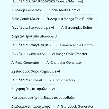
Γεννήτρια AI για Κορεάτικα Comics (Manhwa)
AI Manga Generator
Social Media Comics
Bible Comic Maker
Γεννήτρια Manga Text Bubble
Γεννήτρια Storyboard με AI
AI Screenplay Editor
Δωρεάν Πρότυπο Storyboard
Γεννήτρια Σεναρίων με AI
Camera Angle Control
Γεννήτρια Φόντου AI
AI Image Style Transfer
AI Pose Generator
AI Character Generator
Σχεδιασμός Χαρακτήρων με AI
Γεννήτρια Anime AI
AI Comic Factory
Συγγραφέας Ιστοριών με AI
Κατασκευαστής παιδικών παραμυθιών
Διαδικασίες παραγωγής
AI Storybook Generator