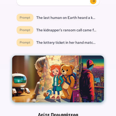
The last human on Earth heard a knock at the do
Prompt
The kidnapper's ransom call came from inside th
Prompt
The lottery ticket in her hand matched every nu
Prompt
Δείτε Περισσότερα