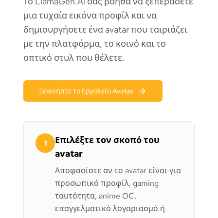
Το LlamaGen.Ai σας βοηθά να ξεπεράσετε
μια τυχαία εικόνα προφίλ και να
δημιουργήσετε ένα avatar που ταιριάζει
με την πλατφόρμα, το κοινό και το
οπτικό στυλ που θέλετε.
Ξεκινήστε το Εργαλείο Avatar
Επιλέξτε τον σκοπό του
1
avatar
Αποφασίστε αν το avatar είναι για
προσωπικό προφίλ, gaming
ταυτότητα, anime OC,
επαγγελματικό λογαριασμό ή