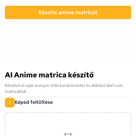
Készíts anime matricát
AI Anime matrica készítő
Készítsd el saját aranyos chibi karaktereidet és alakítsd őket cuki
matricákká!
Képed feltöltése
1