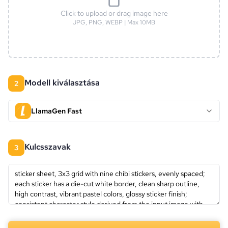
Click to upload or drag image here
JPG, PNG, WEBP | Max 10MB
Modell kiválasztása
2
LlamaGen Fast
kulcsszavak
3