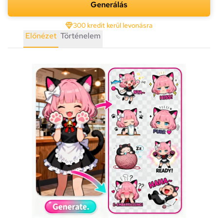
Generálás
300 kredit kerül levonásra
Előnézet
Történelem