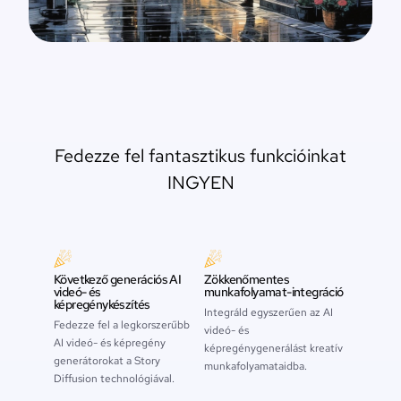
Fedezze fel fantasztikus funkcióinkat
INGYEN
Következő generációs AI
Zökkenőmentes
videó- és
munkafolyamat-integráció
képregénykészítés
Integráld egyszerűen az AI
Fedezze fel a legkorszerűbb
videó- és
AI videó- és képregény
képregénygenerálást kreatív
generátorokat a Story
munkafolyamataidba.
Diffusion technológiával.