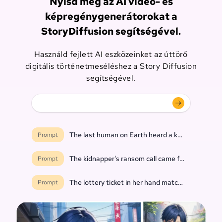
Nyisd meg az AI videó- és
képregénygenerátorokat a
StoryDiffusion segítségével.
Használd fejlett AI eszközeinket az úttörő
digitális történetmeséléshez a Story Diffusion
segítségével.
The last human on Earth heard a knock at the do
Prompt
The kidnapper's ransom call came from inside th
Prompt
The lottery ticket in her hand matched every nu
Prompt