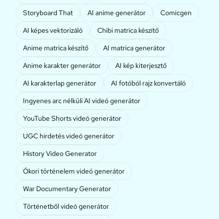
Storyboard That
AI anime generátor
Comicgen
AI képes vektorizáló
Chibi matrica készítő
Anime matrica készítő
AI matrica generátor
Anime karakter generátor
AI kép kiterjesztő
AI karakterlap generátor
AI fotóból rajz konvertáló
Ingyenes arc nélküli AI videó generátor
YouTube Shorts videó generátor
UGC hirdetés videó generátor
History Video Generator
Ókori történelem videó generátor
War Documentary Generator
Történetből videó generátor