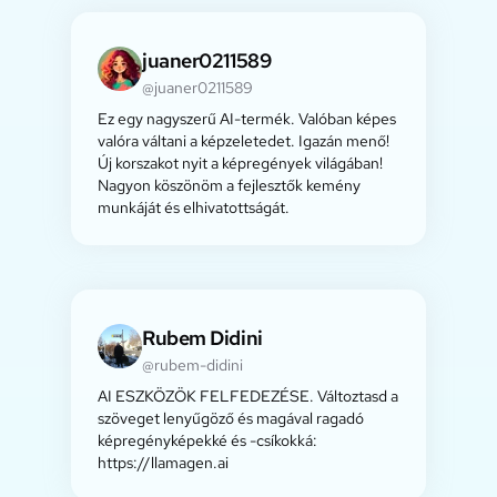
juaner0211589
@juaner0211589
Ez egy nagyszerű AI-termék. Valóban képes
valóra váltani a képzeletedet. Igazán menő!
Új korszakot nyit a képregények világában!
Nagyon köszönöm a fejlesztők kemény
munkáját és elhivatottságát.
Rubem Didini
@rubem-didini
AI ESZKÖZÖK FELFEDEZÉSE. Változtasd a
szöveget lenyűgöző és magával ragadó
képregényképekké és -csíkokká:
https://llamagen.ai