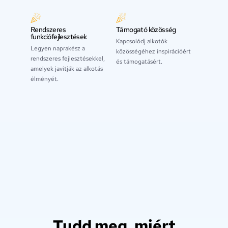
Rendszeres
Támogató közösség
funkciófejlesztések
Kapcsolódj alkotók
Legyen naprakész a
közösségéhez inspirációért
rendszeres fejlesztésekkel,
és támogatásért.
amelyek javítják az alkotás
élményét.
Tudd meg, miért