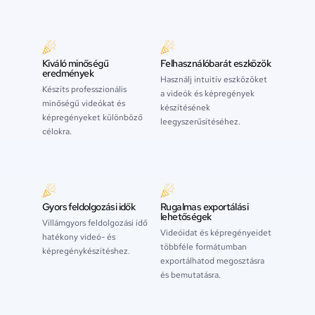
Kiváló minőségű
Felhasználóbarát eszközök
eredmények
Használj intuitív eszközöket
Készíts professzionális
a videók és képregények
minőségű videókat és
készítésének
képregényeket különböző
leegyszerűsítéséhez.
célokra.
Gyors feldolgozási idők
Rugalmas exportálási
lehetőségek
Villámgyors feldolgozási idő
Videóidat és képregényeidet
hatékony videó- és
többféle formátumban
képregénykészítéshez.
exportálhatod megosztásra
és bemutatásra.