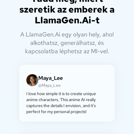
szeretik az emberek a
LlamaGen.Ai-t
A LlamaGen.Ai egy olyan hely, ahol
alkothatsz, generálhatsz, és
kapcsolatba léphetsz az MI-vel.
Maya_Lee
@Maya_Lee
I love how simple it is to create unique
anime characters. This anime AI really
captures the details I envision, and it's
perfect for my personal projects!