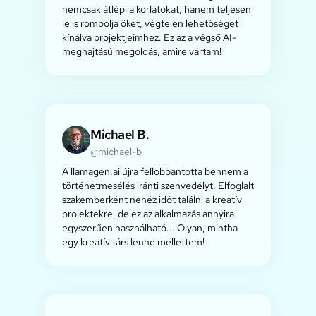
nemcsak átlépi a korlátokat, hanem teljesen
le is rombolja őket, végtelen lehetőséget
kínálva projektjeimhez. Ez az a végső AI-
meghajtású megoldás, amire vártam!
Michael B.
@michael-b
A llamagen.ai újra fellobbantotta bennem a
történetmesélés iránti szenvedélyt. Elfoglalt
szakemberként nehéz időt találni a kreatív
projektekre, de ez az alkalmazás annyira
egyszerűen használható... Olyan, mintha
egy kreatív társ lenne mellettem!