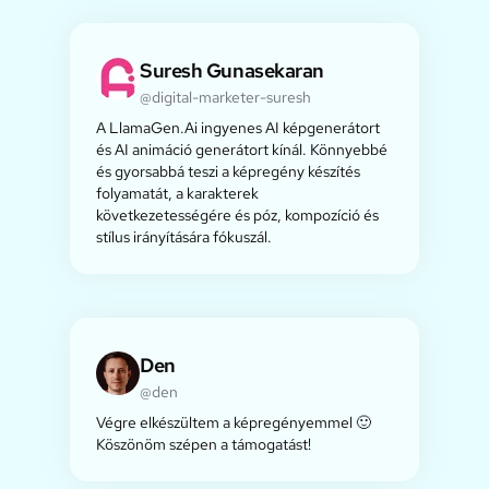
Suresh Gunasekaran
@digital-marketer-suresh
A LlamaGen.Ai ingyenes AI képgenerátort
és AI animáció generátort kínál. Könnyebbé
és gyorsabbá teszi a képregény készítés
folyamatát, a karakterek
következetességére és póz, kompozíció és
stílus irányítására fókuszál.
Den
@den
Végre elkészültem a képregényemmel 🙂
Köszönöm szépen a támogatást!