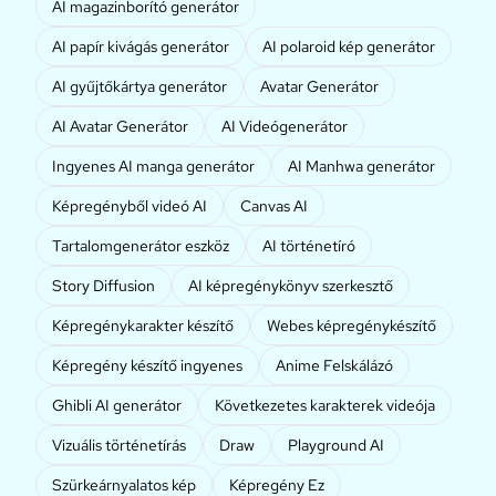
AI magazinborító generátor
AI papír kivágás generátor
AI polaroid kép generátor
AI gyűjtőkártya generátor
Avatar Generátor
AI Avatar Generátor
AI Videógenerátor
Ingyenes AI manga generátor
AI Manhwa generátor
Képregényből videó AI
Canvas AI
Tartalomgenerátor eszköz
AI történetíró
Story Diffusion
AI képregénykönyv szerkesztő
Képregénykarakter készítő
Webes képregénykészítő
Képregény készítő ingyenes
Anime Felskálázó
Ghibli AI generátor
Következetes karakterek videója
Vizuális történetírás
Draw
Playground AI
Szürkeárnyalatos kép
Képregény Ez