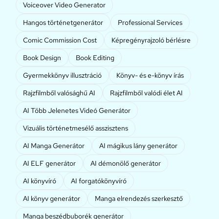
Voiceover Video Generator
Hangos történetgenerátor
Professional Services
Comic Commission Cost
Képregényrajzoló bérlésre
Book Design
Book Editing
Gyermekkönyv illusztráció
Könyv- és e-könyv írás
Rajzfilmből valósághű AI
Rajzfilmből valódi élet AI
AI Több Jelenetes Videó Generátor
Vizuális történetmesélő asszisztens
AI Manga Generátor
AI mágikus lány generátor
AI ELF generátor
AI démonölő generátor
AI könyvíró
AI forgatókönyvíró
AI könyv generátor
Manga elrendezés szerkesztő
Manga beszédbuborék generátor