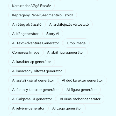
Karakterlap Vágó Eszköz
Képregény Panel Szegmentáló Eszköz
AI réteg elválasztó
AI arckifejezés változtató
AI Képgenerátor
Story AI
AI Text Adventure Generator
Crop Image
Compress Image
AI akril figuragenerátor
AI karakterlap generátor
AI karácsonyi öltözet generátor
AI asztali kisállat generátor
AI duó karakter generátor
AI fantasy karakter generátor
AI figura generátor
AI Galgame UI generátor
AI óriási szobor generátor
AI jelvény generátor
AI Lego generátor