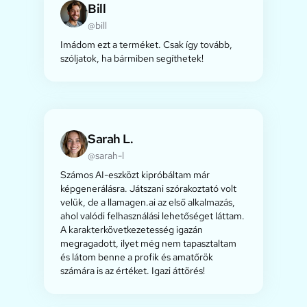
Bill
@bill
Imádom ezt a terméket. Csak így tovább,
szóljatok, ha bármiben segíthetek!
Sarah L.
@sarah-l
Számos AI-eszközt kipróbáltam már
képgenerálásra. Játszani szórakoztató volt
velük, de a llamagen.ai az első alkalmazás,
ahol valódi felhasználási lehetőséget láttam.
A karakterkövetkezetesség igazán
megragadott, ilyet még nem tapasztaltam
és látom benne a profik és amatőrök
számára is az értéket. Igazi áttörés!