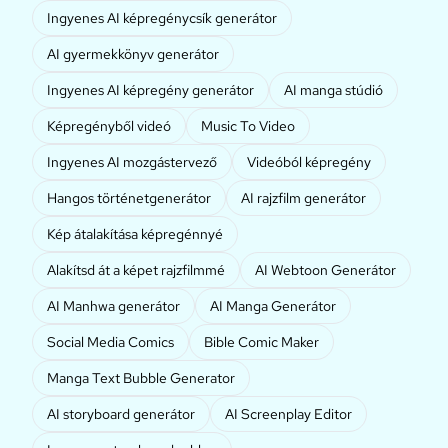
Ingyenes AI képregénycsík generátor
AI gyermekkönyv generátor
Ingyenes AI képregény generátor
AI manga stúdió
Képregényből videó
Music To Video
Ingyenes AI mozgástervező
Videóból képregény
Hangos történetgenerátor
AI rajzfilm generátor
Kép átalakítása képregénnyé
Alakítsd át a képet rajzfilmmé
AI Webtoon Generátor
AI Manhwa generátor
AI Manga Generátor
Social Media Comics
Bible Comic Maker
Manga Text Bubble Generator
AI storyboard generátor
AI Screenplay Editor