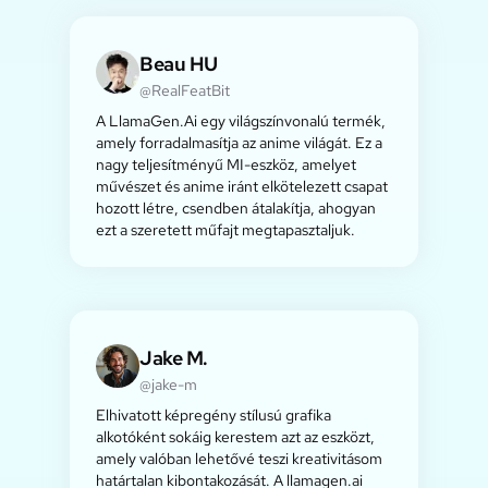
Beau HU
@RealFeatBit
A LlamaGen.Ai egy világszínvonalú termék,
amely forradalmasítja az anime világát. Ez a
nagy teljesítményű MI-eszköz, amelyet
művészet és anime iránt elkötelezett csapat
hozott létre, csendben átalakítja, ahogyan
ezt a szeretett műfajt megtapasztaljuk.
Jake M.
@jake-m
Elhivatott képregény stílusú grafika
alkotóként sokáig kerestem azt az eszközt,
amely valóban lehetővé teszi kreativitásom
határtalan kibontakozását. A llamagen.ai