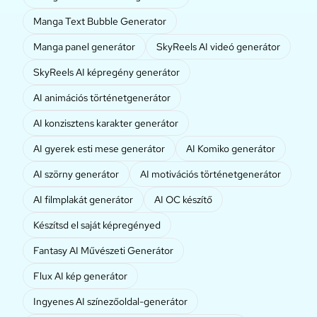
Manga Text Bubble Generator
Manga panel generátor
SkyReels AI videó generátor
SkyReels AI képregény generátor
AI animációs történetgenerátor
AI konzisztens karakter generátor
AI gyerek esti mese generátor
AI Komiko generátor
AI szörny generátor
AI motivációs történetgenerátor
AI filmplakát generátor
AI OC készítő
Készítsd el saját képregényed
Fantasy AI Művészeti Generátor
Flux AI kép generátor
Ingyenes AI színezőoldal-generátor