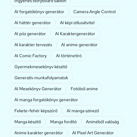
Ingyenes storyboard sablon
AI forgatókönyv generátor
Camera Angle Control
AI háttér generátor
AI képi stílusátvitel
AI póz generátor
AI Karaktergenerátor
AI karakter tervezés
AI anime generátor
AI Comic Factory
AI történetíró
Gyermekmesekönyv készítő
Generatív munkafolyamatok
AI Mesekönyv Generátor
Fotóból anime
AI manga forgatókönyv generátor
Fekete-fehér képszűrő
AI manga színező
Manga készítő
Manga fordító
Animéből valóság
Anime karakter generátor
AI Pixel Art Generátor