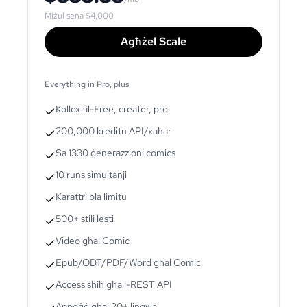
Miżul sena
$4,000
Agħżel Scale
Everything in Pro, plus
Kollox fil-Free, creator, pro
200,000 kreditu API/xahar
Sa 1330 ġenerazzjoni comics
10 runs simultanji
Karattri bla limitu
500+ stili lesti
Video għal Comic
Epub/ODT/PDF/Word għal Comic
Access sħiħ għall-REST API
Appoġġ għal 20+ lingwa