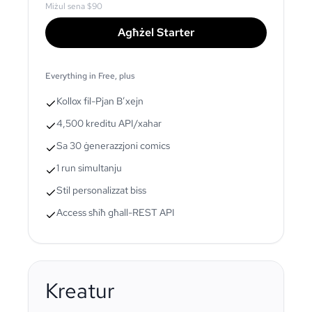
Miżul sena
$90
Agħżel Starter
Everything in Free, plus
Kollox fil-Pjan B’xejn
4,500 kreditu API/xahar
Sa 30 ġenerazzjoni comics
1 run simultanju
Stil personalizzat biss
Access sħiħ għall-REST API
Kreatur