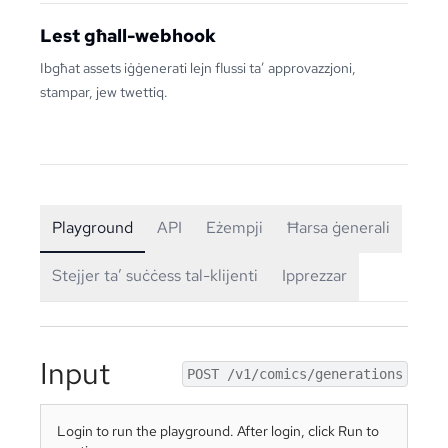
Lest għall-webhook
Ibgħat assets iġġenerati lejn flussi ta’ approvazzjoni,
stampar, jew twettiq.
Playground
API
Eżempji
Ħarsa ġenerali
Stejjer ta’ suċċess tal-klijenti
Ipprezzar
Input
POST /v1/comics/generations
Login to run the playground. After login, click Run to