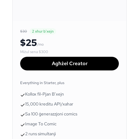
$30
2 xhur b'xejn
$25
/mo
Miżul sena
$300
Agħżel Creator
Everything in Starter, plus
Kollox fil-Pjan B’xejn
15,000 kreditu API/xahar
Sa 100 ġenerazzjoni comics
Image To Comic
2 runs simultanji