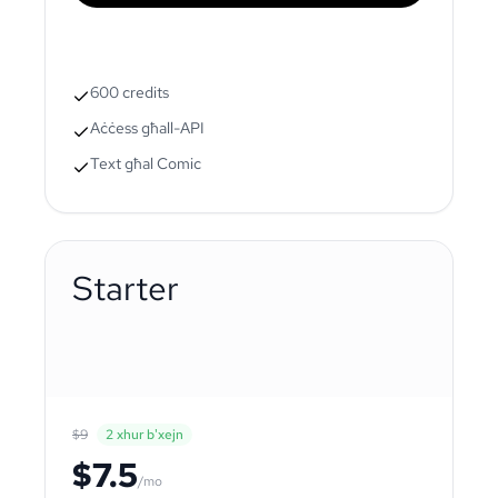
600 credits
Aċċess għall-API
Text għal Comic
Starter
$9
2 xhur b'xejn
$7.5
/mo