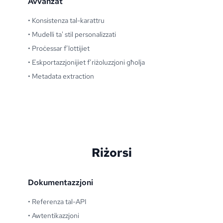
Avvanzat
•
Konsistenza tal-karattru
•
Mudelli ta' stil personalizzati
•
Proċessar f’lottijiet
•
Eskportazzjonijiet f’riżoluzzjoni għolja
•
Metadata extraction
Riżorsi
Dokumentazzjoni
•
Referenza tal-API
•
Awtentikazzjoni