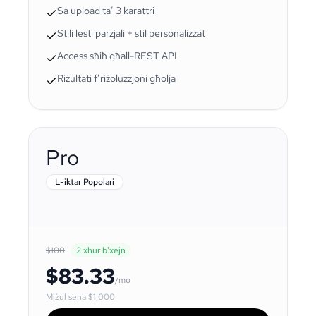
Sa upload ta’ 3 karattri
Stili lesti parzjali + stil personalizzat
Access sħiħ għall-REST API
Riżultati f’riżoluzzjoni għolja
Pro
L-iktar Popolari
$100
2 xhur b'xejn
$83.33
/mo
Miżul sena
$1,000