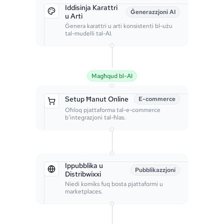
Iddisinja Karattri
Ġenerazzjoni AI
u Arti
Ġenera karattri u arti konsistenti bl-użu
tal-mudelli tal-AI.
Magħqud bl-AI
Setup Ħanut Online
E-commerce
Oħloq pjattaforma tal-e-commerce
b’integrazjoni tal-ħlas.
Ippubblika u
Pubblikazzjoni
Distribwixxi
Niedi komiks fuq bosta pjattaformi u
marketplaces.