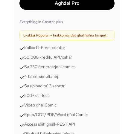
Agħżel Pro
Everything in Creator, plus
L-aktar Popolari - Irrakkomandat għal ħafna timijiet
Kollox fil-Free, creator
50,000 kreditu API/xahar
Sa 330 ġenerazzjoni comics
4 taħmi simultanej
Sa upload ta’ 3 karattri
500+ stili lesti
Video għal Comic
Epub/ODT/PDF/Word għal Comic
Access sħiħ għall-REST API
Riżultati f’riżoluzzjoni għolja