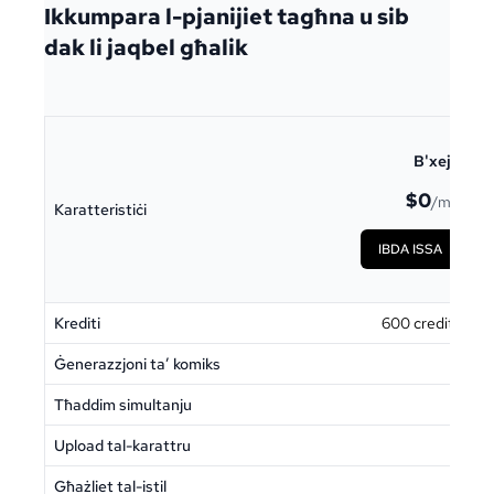
Ikkumpara l-pjanijiet tagħna u sib
dak li jaqbel għalik
B'xejn
$0
/mo
Karatteristiċi
IBDA ISSA
Krediti
600 credits
Ġenerazzjoni ta’ komiks
-
4,
Tħaddim simultanju
1
Upload tal-karattru
-
Għażliet tal-istil
-