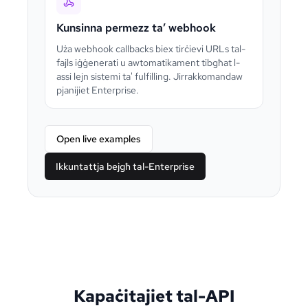
Kunsinna permezz ta’ webhook
Uża webhook callbacks biex tirċievi URLs tal-
fajls iġġenerati u awtomatikament tibgħat l-
assi lejn sistemi ta' fulfilling. Jirrakkomandaw
pjanijiet Enterprise.
Open live examples
Ikkuntattja bejgħ tal-Enterprise
Kapaċitajiet tal-API