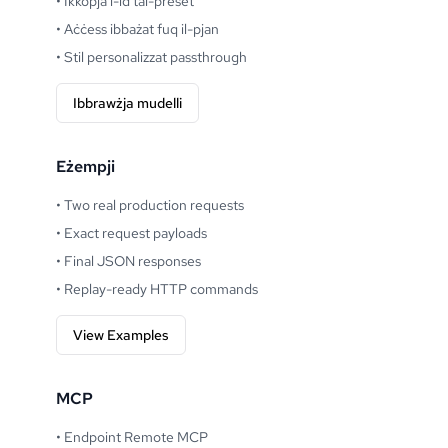
•
Ikkopja l-id tal-preset
•
Aċċess ibbażat fuq il-pjan
•
Stil personalizzat passthrough
Ibbrawżja mudelli
Eżempji
•
Two real production requests
•
Exact request payloads
•
Final JSON responses
•
Replay-ready HTTP commands
View Examples
MCP
•
Endpoint Remote MCP