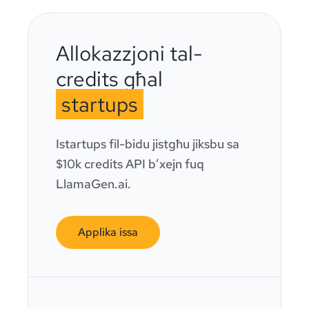
Allokazzjoni tal-
credits għal
startups
Istartups fil-bidu jistgħu jiksbu sa
$10k credits API b’xejn fuq
LlamaGen.ai.
Applika issa