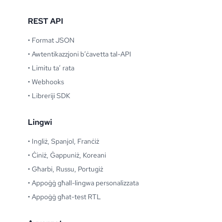
REST API
•
Format JSON
•
Awtentikazzjoni b’ċavetta tal-API
•
Limitu ta’ rata
•
Webhooks
•
Libreriji SDK
Lingwi
•
Ingliż, Spanjol, Franċiż
•
Ċiniż, Ġappuniż, Koreani
•
Għarbi, Russu, Portugiż
•
Appoġġ għall-lingwa personalizzata
•
Appoġġ għat-test RTL