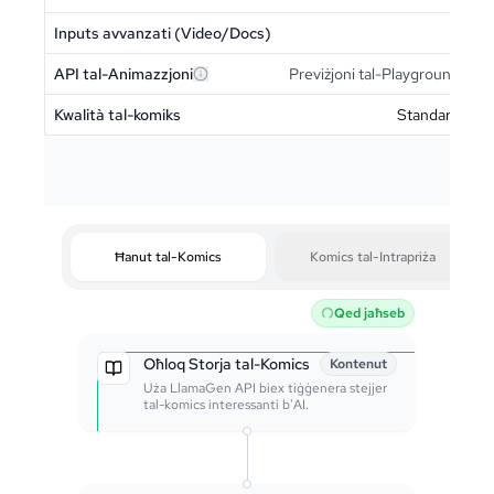
Inputs avvanzati (Video/Docs)
-
API tal-Animazzjoni
Previżjoni tal-Playground
Kwalità tal-komiks
Standard
Ħanut tal-Komics
Komics tal-Intrapriża
Qed jaħseb
Oħloq Storja tal-Komics
Kontenut
Uża LlamaGen API biex tiġġenera stejjer
tal-komics interessanti b'AI.