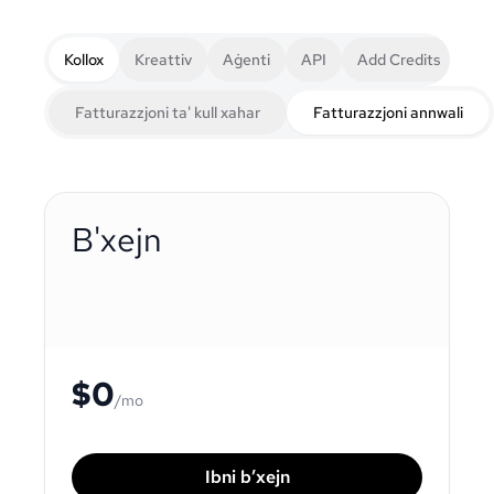
Kollox
Kreattiv
Aġenti
API
Add Credits
Fatturazzjoni ta' kull xahar
Fatturazzjoni annwali
B'xejn
$0
/mo
Ibni b’xejn