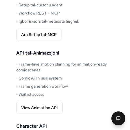
•
Setup tal-cursor u aġent
•
Workflow REST + MCP
•
Iġbor is-sors tal-metadata tiegħek
Ara Setup tal-MCP
API tal-Animazzjoni
•
Frame-level motion planning for animation-ready
comic scenes
•
Comic API visual system
•
Frame generation workflow
•
Waitlist access
View Animation API
Character API