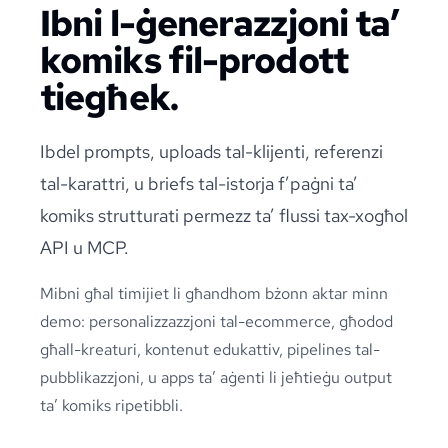
Ibni l-ġenerazzjoni ta’
komiks fil-prodott
tiegħek.
Ibdel prompts, uploads tal-klijenti, referenzi
tal-karattri, u briefs tal-istorja f’paġni ta’
komiks strutturati permezz ta’ flussi tax-xogħol
API u MCP.
Mibni għal timijiet li għandhom bżonn aktar minn
demo: personalizzazzjoni tal-ecommerce, għodod
għall-kreaturi, kontenut edukattiv, pipelines tal-
pubblikazzjoni, u apps ta’ aġenti li jeħtieġu output
ta’ komiks ripetibbli.