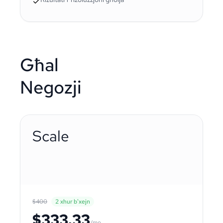
Għal
Negozji
Scale
$400
2 xhur b'xejn
$333.33
/mo