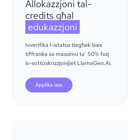
Allokazzjoni tal-
credits għal
edukazzjoni
Ivverifika l-istatus tiegħek biex
tiffranka sa massimu ta’ 50% fuq
is-sottoskrizzjonijiet LlamaGen.Ai.
Applika issa