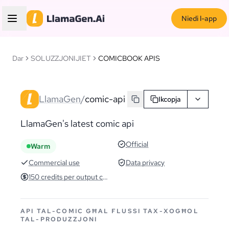
Niedi l-app
Dar
SOLUZZJONIJIET
COMICBOOK APIS
LlamaGen
/
comic-api
Ikcopja
LlamaGen's latest comic api
Official
Warm
Commercial use
Data privacy
150 credits per output comic
API TAL-COMIC GĦAL FLUSSI TAX-XOGĦOL
TAL-PRODUZZJONI