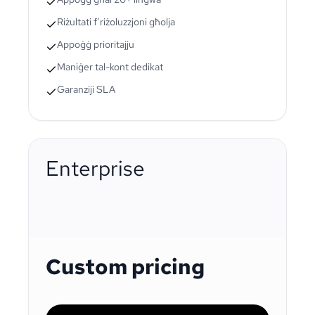
Riżultati f’riżoluzzjoni għolja
Appoġġ prioritajju
Maniġer tal-kont dedikat
Garanziji SLA
Enterprise
Custom pricing