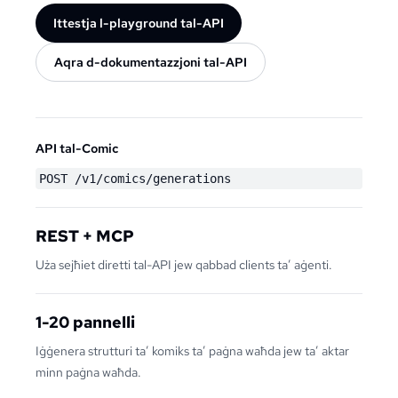
Ittestja l-playground tal-API
Aqra d-dokumentazzjoni tal-API
API tal-Comic
POST /v1/comics/generations
REST + MCP
Uża sejħiet diretti tal-API jew qabbad clients ta’ aġenti.
1-20 pannelli
Iġġenera strutturi ta’ komiks ta’ paġna waħda jew ta’ aktar
minn paġna waħda.