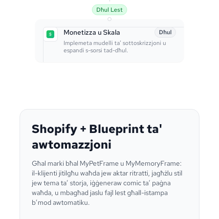
Dħul Lest
Monetizza u Skala
Dħul
Implemeta mudelli ta’ sottoskrizzjoni u
espandi s-sorsi tad-dħul.
Shopify + Blueprint ta'
awtomazzjoni
Għal marki bħal MyPetFrame u MyMemoryFrame:
il-klijenti jitilgħu waħda jew aktar ritratti, jagħżlu stil
jew tema ta’ storja, iġġeneraw comic ta’ paġna
waħda, u mbagħad jaslu fajl lest għall-istampa
b’mod awtomatiku.