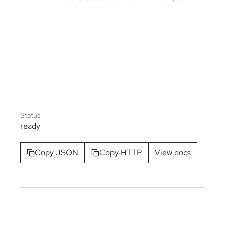
Status
ready
Copy JSON
Copy HTTP
View docs