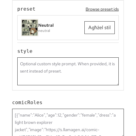
preset
Browse preset ids
Neutral
Agħżel stil
neutral
style
comicRoles