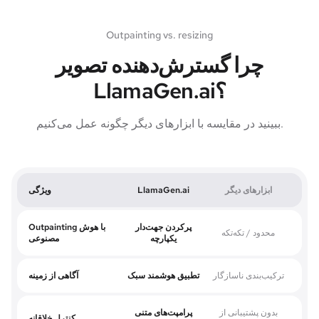
Outpainting vs. resizing
چرا گسترش‌دهنده تصویر
LlamaGen.ai؟
ببینید در مقایسه با ابزارهای دیگر چگونه عمل می‌کنیم.
ابزارهای دیگر
LlamaGen.ai
ویژگی
پرکردن جهت‌دار
Outpainting با هوش
محدود / تکه‌تکه
یکپارچه
مصنوعی
ترکیب‌بندی ناسازگار
تطبیق هوشمند سبک
آگاهی از زمینه
بدون پشتیبانی از
پرامپت‌های متنی
کنترل خلاقانه