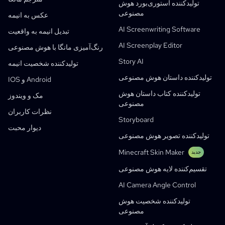
تولیدکننده استوری‌بورد هوش
Kusa
مصنوعی
تولیدکننده کارتون هوش مصنوعی
تولیدکننده ویدیو هوش مصنوعی
عکس به انیمه
AI Screenwriting Software
تبدیل تصویر به کمیک
ساخت کتاب داستان کودکانه
تبدیل انیمه به واقعیت
AI Screenplay Editor
Turn Picture Into Cartoon
تولیدکننده کتاب داستان هوش مصنوعی
رنگ‌آمیزی مانگا با هوش مصنوعی
Story AI
تولیدکننده وب‌تون هوش مصنوعی
کمیک آموزشی هوش مصنوعی
تولیدکننده شخصیت انیمه
تولیدکننده داستان هوش مصنوعی
گردش‌کارهای تولیدی
سازنده هوشمند Manhwa با هوش مصنوعی
IOS و Android
جدید
تولیدکننده کتاب داستان هوش
وب‌تون‌ها
مک و ویندوز
تولیدکننده مانگا هوش مصنوعی
جدید
مصنوعی
نظرات کاربران
Social Media Comics
Storyboard
دیوار محبت
Bible Comic Maker
تولیدکننده تصویر هوش مصنوعی
تولیدکننده حباب گفت‌وگو مانگا
Minecraft Skin Maker
جدید
تولیدکننده استوری‌بورد هوش مصنوعی
تقسیم‌کننده لایه هوش مصنوعی
AI Screenplay Editor
AI Camera Angle Control
قالب استوری‌بورد رایگان
تولیدکننده شخصیت هوش
تولیدکننده فیلمنامه هوش مصنوعی
مصنوعی