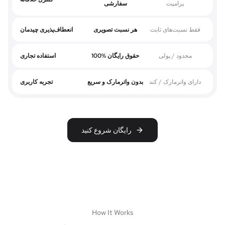
پرامپت
سفارشی
فقط نسبت‌های ثابت
هر نسبت تصویری
انعطاف‌پذیری چیدمان
محدود / پولی
100% حقوق رایگان
استفاده تجاری
دارای واترمارک / کند
بدون واترمارک و سریع
تجربه کاربری
رایگان شروع کنید
How It Works