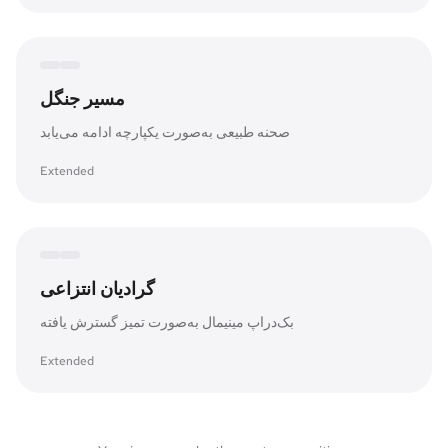
Expanded canvas
Original frame
مسیر جنگل
صحنه طبیعی به‌صورت یکپارچه ادامه می‌یابد
Extended
Expanded canvas
Original frame
گرادیان انتزاعی
بک‌دراپ مینیمال به‌صورت تمیز گسترش یافته
Extended