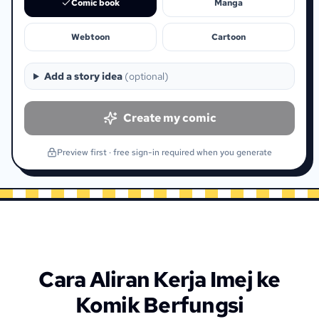
Comic book
Manga
Webtoon
Cartoon
Add a story idea
(
optional
)
Create my comic
Preview first · free sign-in required when you generate
Cara Aliran Kerja Imej ke
Komik Berfungsi