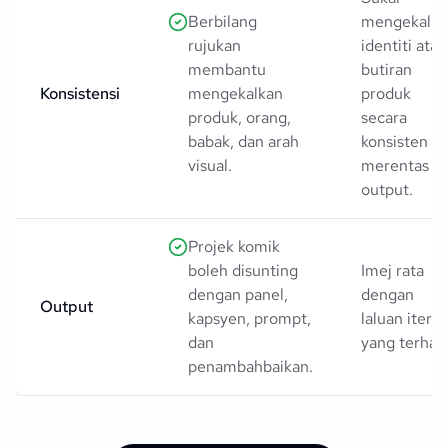
Berbilang
mengekalka
rujukan
identiti atau
membantu
butiran
Konsistensi
mengekalkan
produk
produk, orang,
secara
babak, dan arah
konsisten
visual.
merentas
output.
Projek komik
boleh disunting
Imej rata
dengan panel,
dengan
Output
kapsyen, prompt,
laluan iteras
dan
yang terhad
penambahbaikan.