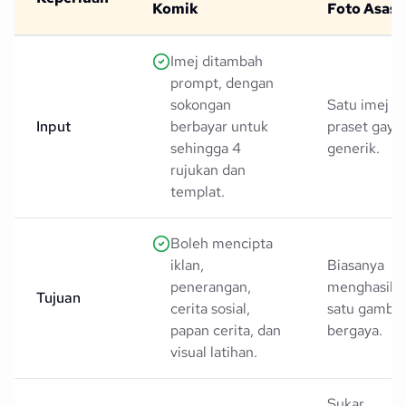
Komik
Foto Asas
Imej ditambah
prompt, dengan
sokongan
Satu imej d
Input
berbayar untuk
praset gaya
sehingga 4
generik.
rujukan dan
templat.
Boleh mencipta
iklan,
Biasanya
penerangan,
menghasilk
Tujuan
cerita sosial,
satu gamba
papan cerita, dan
bergaya.
visual latihan.
Sukar