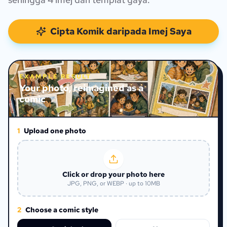
Cipta Komik daripada Imej Saya
EXAMPLE RESULT
Your photo, reimagined as a
comic
1
Upload one photo
Click or drop your photo here
JPG, PNG, or WEBP · up to 10MB
2
Choose a comic style