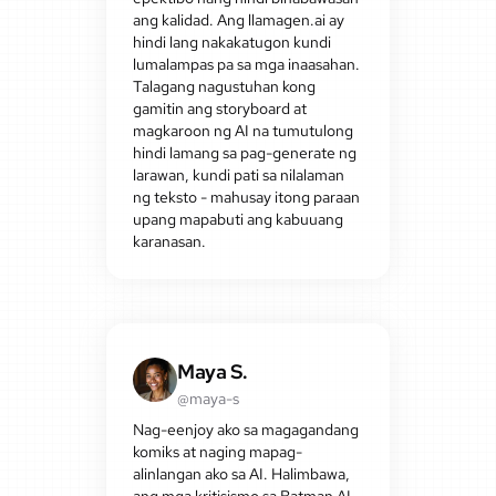
ang kalidad. Ang llamagen.ai ay
hindi lang nakakatugon kundi
lumalampas pa sa mga inaasahan.
Talagang nagustuhan kong
gamitin ang storyboard at
magkaroon ng AI na tumutulong
hindi lamang sa pag-generate ng
larawan, kundi pati sa nilalaman
ng teksto - mahusay itong paraan
upang mapabuti ang kabuuang
karanasan.
Maya S.
@maya-s
Nag-eenjoy ako sa magagandang
komiks at naging mapag-
alinlangan ako sa AI. Halimbawa,
ang mga kritisismo sa Batman AI