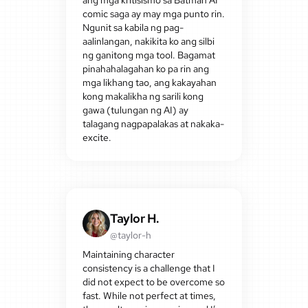
comic saga ay may mga punto rin.
Ngunit sa kabila ng pag-
aalinlangan, nakikita ko ang silbi
ng ganitong mga tool. Bagamat
pinahahalagahan ko pa rin ang
mga likhang tao, ang kakayahan
kong makalikha ng sarili kong
gawa (tulungan ng AI) ay
talagang nagpapalakas at nakaka-
excite.
Taylor H.
@taylor-h
Maintaining character
consistency is a challenge that I
did not expect to be overcome so
fast. While not perfect at times,