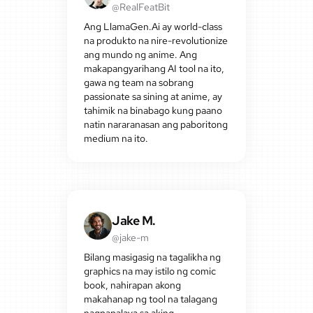
@RealFeatBit
Ang LlamaGen.Ai ay world-class
na produkto na nire-revolutionize
ang mundo ng anime. Ang
makapangyarihang AI tool na ito,
gawa ng team na sobrang
passionate sa sining at anime, ay
tahimik na binabago kung paano
natin nararanasan ang paboritong
medium na ito.
Jake M.
@jake-m
Bilang masigasig na tagalikha ng
graphics na may istilo ng comic
book, nahirapan akong
makahanap ng tool na talagang
nagpapalaya sa aking