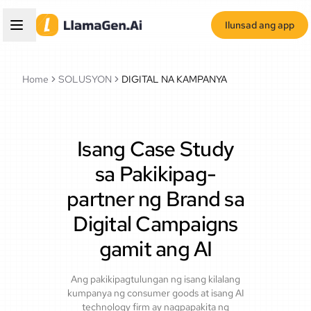
Ilunsad ang app
Home
SOLUSYON
DIGITAL NA KAMPANYA
Isang Case Study
sa Pakikipag-
partner ng Brand sa
Digital Campaigns
gamit ang AI
Ang pakikipagtulungan ng isang kilalang
kumpanya ng consumer goods at isang AI
technology firm ay nagpapakita ng