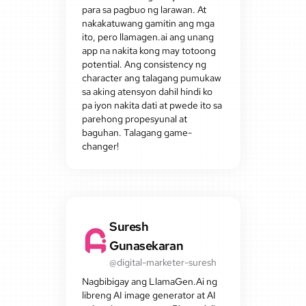
para sa pagbuo ng larawan. At
nakakatuwang gamitin ang mga
ito, pero llamagen.ai ang unang
app na nakita kong may totoong
potential. Ang consistency ng
character ang talagang pumukaw
sa aking atensyon dahil hindi ko
pa iyon nakita dati at pwede ito sa
parehong propesyunal at
baguhan. Talagang game-
changer!
Suresh
Gunasekaran
@digital-marketer-suresh
Nagbibigay ang LlamaGen.Ai ng
libreng AI image generator at AI