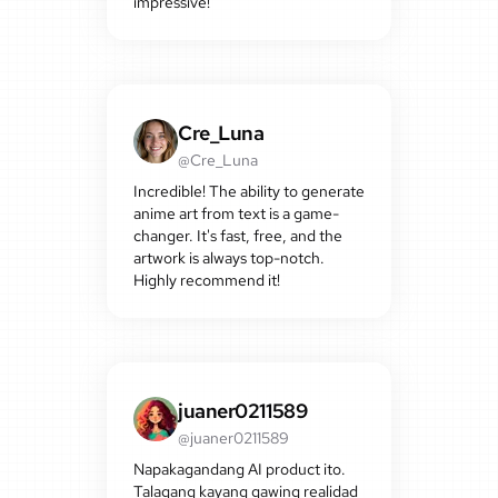
impressive!
Cre_Luna
@Cre_Luna
Incredible! The ability to generate
anime art from text is a game-
changer. It's fast, free, and the
artwork is always top-notch.
Highly recommend it!
juaner0211589
@juaner0211589
Napakagandang AI product ito.
Talagang kayang gawing realidad