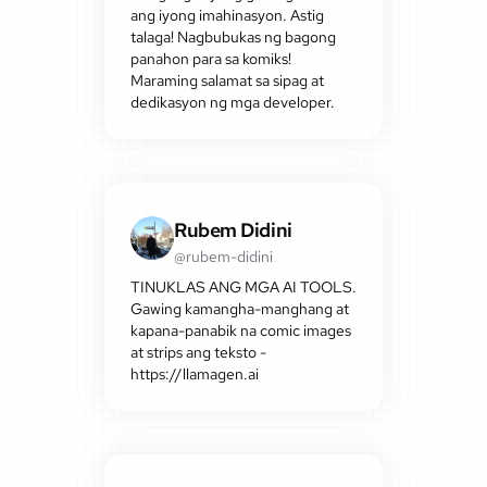
ang iyong imahinasyon. Astig
talaga! Nagbubukas ng bagong
panahon para sa komiks!
Maraming salamat sa sipag at
dedikasyon ng mga developer.
Rubem Didini
@rubem-didini
TINUKLAS ANG MGA AI TOOLS.
Gawing kamangha-manghang at
kapana-panabik na comic images
at strips ang teksto -
https://llamagen.ai