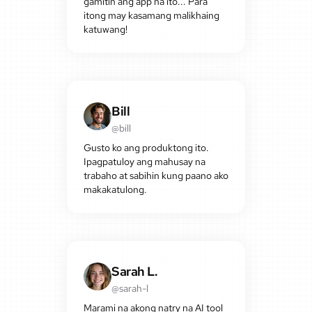
gamitin ang app na ito... Para
itong may kasamang malikhaing
katuwang!
Bill
@bill
Gusto ko ang produktong ito.
Ipagpatuloy ang mahusay na
trabaho at sabihin kung paano ako
makakatulong.
Sarah L.
@sarah-l
Marami na akong natry na AI tool