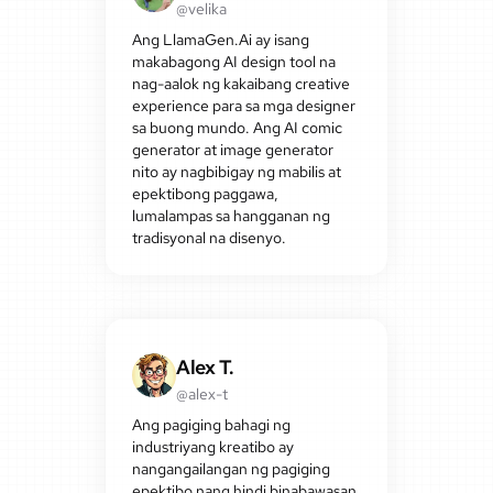
@velika
Ang LlamaGen.Ai ay isang
makabagong AI design tool na
nag-aalok ng kakaibang creative
experience para sa mga designer
sa buong mundo. Ang AI comic
generator at image generator
nito ay nagbibigay ng mabilis at
epektibong paggawa,
lumalampas sa hangganan ng
tradisyonal na disenyo.
Alex T.
@alex-t
Ang pagiging bahagi ng
industriyang kreatibo ay
nangangailangan ng pagiging
epektibo nang hindi binabawasan