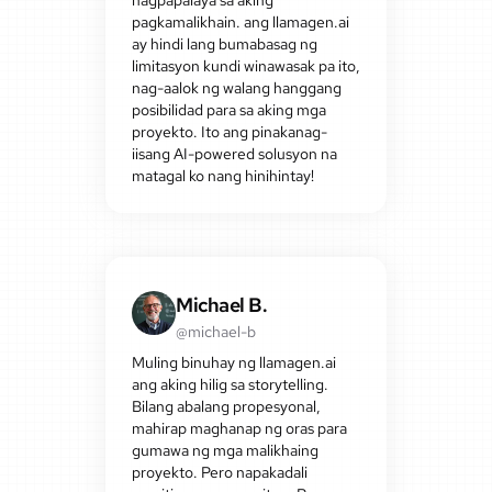
pagkamalikhain. ang llamagen.ai
ay hindi lang bumabasag ng
limitasyon kundi winawasak pa ito,
nag-aalok ng walang hanggang
posibilidad para sa aking mga
proyekto. Ito ang pinakanag-
iisang AI-powered solusyon na
matagal ko nang hinihintay!
Michael B.
@michael-b
Muling binuhay ng llamagen.ai
ang aking hilig sa storytelling.
Bilang abalang propesyonal,
mahirap maghanap ng oras para
gumawa ng mga malikhaing
proyekto. Pero napakadali