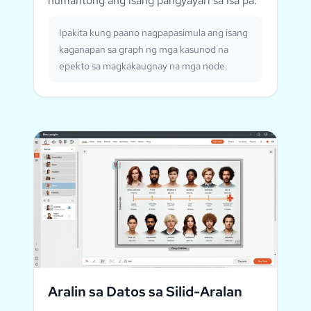
humantong ang isang pangyayari sa isa pa.
Ipakita kung paano nagpapasimula ang isang
kaganapan sa graph ng mga kasunod na
epekto sa magkakaugnay na mga node.
Aralin sa Datos sa Silid-Aralan