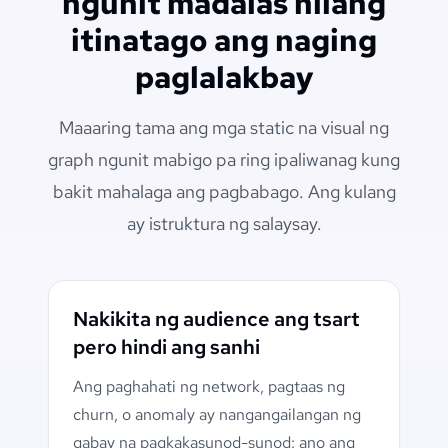
ngunit madalas nilang
itinatago ang naging
paglalakbay
Maaaring tama ang mga static na visual ng
graph ngunit mabigo pa ring ipaliwanag kung
bakit mahalaga ang pagbabago. Ang kulang
ay istruktura ng salaysay.
Nakikita ng audience ang tsart
pero hindi ang sanhi
Ang paghahati ng network, pagtaas ng
churn, o anomaly ay nangangailangan ng
gabay na pagkakasunod-sunod: ano ang