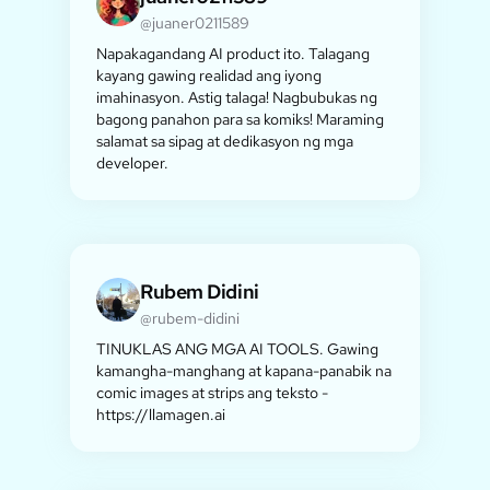
@juaner0211589
Napakagandang AI product ito. Talagang
kayang gawing realidad ang iyong
imahinasyon. Astig talaga! Nagbubukas ng
bagong panahon para sa komiks! Maraming
salamat sa sipag at dedikasyon ng mga
developer.
Rubem Didini
@rubem-didini
TINUKLAS ANG MGA AI TOOLS. Gawing
kamangha-manghang at kapana-panabik na
comic images at strips ang teksto -
https://llamagen.ai