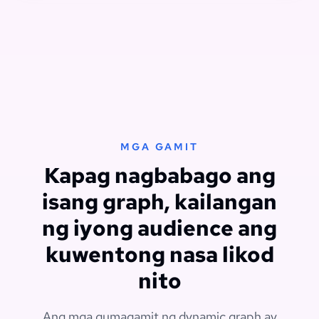
MGA GAMIT
Kapag nagbabago ang
isang graph, kailangan
ng iyong audience ang
kuwentong nasa likod
nito
Ang mga gumagamit ng dynamic graph ay