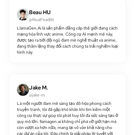
Beau HU
@RealFeatBit
LlamaGen.Ai là sản phẩm đẳng cấp thế giới đang cách
mạng hóa lĩnh vực anime. Công cụ AI mạnh mẽ này,
được tạo ra bởi đội ngũ đam mê nghệ thuật và anime,
đang thầm lặng thay đổi cách chúng ta trải nghiệm loại
hình này.
Jake M.
@jake-m
Là một người đam mê sáng tạo đồ họa phong cách
truyện tranh, tôi đã gặp khó khăn khi tìm kiếm một
công cụ thực sự giúp tôi phát huy tối đa sức sáng tạo ở
quy mô lớn. llamagen.ai không chỉ phá vỡ giới hạn mà
còn vượt xa hơn nữa, mang lại vô vàn khả năng cho
các dự án của tôi. Đây chính là giải pháp AI tuyệt vời