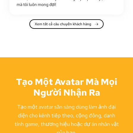
mà tôi luôn mong đợi!
Xem tất cả câu chuyện khách hàng
Tạo Một Avatar Mà Mọi
Người Nhận Ra
Tạo một avatar sẵn sàng dùng làm ảnh đại
diện cho kênh tiếp theo, cộng đồng, danh
tính game, thương hiệu hoặc dự án nhân vật
của bạn.