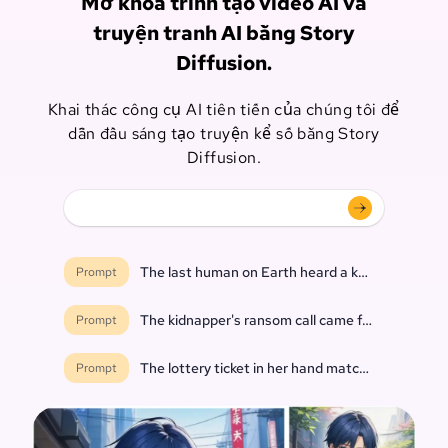
Mở khóa trình tạo video AI và
truyện tranh AI bằng Story
Diffusion.
Khai thác công cụ AI tiên tiến của chúng tôi để
dẫn đầu sáng tạo truyện kể số bằng Story
Diffusion.
The last human on Earth heard a knock at the do
Prompt
The kidnapper's ransom call came from inside th
Prompt
The lottery ticket in her hand matched every nu
Prompt