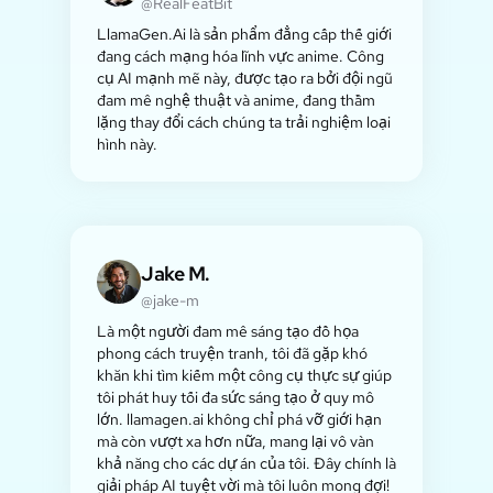
@RealFeatBit
LlamaGen.Ai là sản phẩm đẳng cấp thế giới
đang cách mạng hóa lĩnh vực anime. Công
cụ AI mạnh mẽ này, được tạo ra bởi đội ngũ
đam mê nghệ thuật và anime, đang thầm
lặng thay đổi cách chúng ta trải nghiệm loại
hình này.
Jake M.
@jake-m
Là một người đam mê sáng tạo đồ họa
phong cách truyện tranh, tôi đã gặp khó
khăn khi tìm kiếm một công cụ thực sự giúp
tôi phát huy tối đa sức sáng tạo ở quy mô
lớn. llamagen.ai không chỉ phá vỡ giới hạn
mà còn vượt xa hơn nữa, mang lại vô vàn
khả năng cho các dự án của tôi. Đây chính là
giải pháp AI tuyệt vời mà tôi luôn mong đợi!