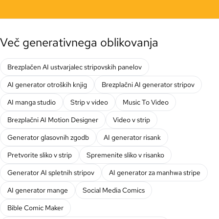
Več generativnega oblikovanja
Brezplačen AI ustvarjalec stripovskih panelov
AI generator otroških knjig
Brezplačni AI generator stripov
AI manga studio
Strip v video
Music To Video
Brezplačni AI Motion Designer
Video v strip
Generator glasovnih zgodb
AI generator risank
Pretvorite sliko v strip
Spremenite sliko v risanko
Generator AI spletnih stripov
AI generator za manhwa stripe
AI generator mange
Social Media Comics
Bible Comic Maker