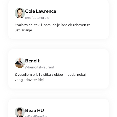
Cole Lawrence
@refactorordie
Hvala za delitev! Upam, da je izdelek zabaven za
ustvarjanje
Benoit
@benoitst-laurent
Z veseljem bi bil v stiku z ekipo in podal nekaj
vpogledov ter idej!
Beau HU
@RealFeatBit