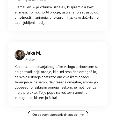
LlamaGen.Ai je vrhunski izdelek, ki spreminja svet
animeja. To močno AI orodje, ustvarjeno s strastjo do
umetnosti in animeja, tiho spreminja, kako doživljamo
ta priljubljeni medij.
Jake M.
@jake-m
Kot strasten ustvarjalec grafike v slogu stripov sem se
dolgo trudil najti orodje, ki bi mi resnično omogočilo,
da svojo ustvarjalnost razvijam v velikem obsegu.
llamagen.ai ne samo, da presega omejitve, ampak jih
dobesedno razbija in ponuja neskončne možnosti za
moje projekte. To je popolna rešitev z umetno
inteligenco, ki sem jo čakal!
Ogled vseh uporabniških zgodb