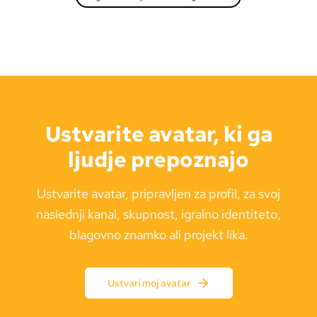
Ustvarite avatar, ki ga
ljudje prepoznajo
Ustvarite avatar, pripravljen za profil, za svoj
naslednji kanal, skupnost, igralno identiteto,
blagovno znamko ali projekt lika.
Ustvari moj avatar