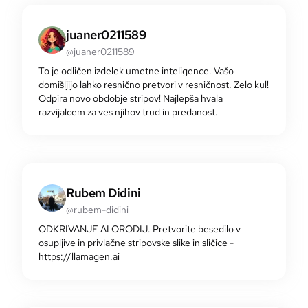
juaner0211589
@juaner0211589
To je odličen izdelek umetne inteligence. Vašo
domišljijo lahko resnično pretvori v resničnost. Zelo kul!
Odpira novo obdobje stripov! Najlepša hvala
razvijalcem za ves njihov trud in predanost.
Rubem Didini
@rubem-didini
ODKRIVANJE AI ORODIJ. Pretvorite besedilo v
osupljive in privlačne stripovske slike in sličice -
https://llamagen.ai