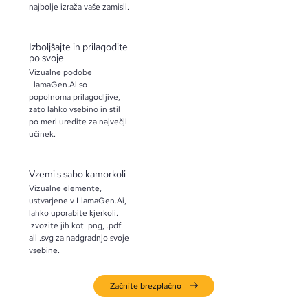
najbolje izraža vaše zamisli.
Izboljšajte in prilagodite
po svoje
Vizualne podobe
LlamaGen.Ai so
popolnoma prilagodljive,
zato lahko vsebino in stil
po meri uredite za največji
učinek.
Vzemi s sabo kamorkoli
Vizualne elemente,
ustvarjene v LlamaGen.Ai,
lahko uporabite kjerkoli.
Izvozite jih kot .png, .pdf
ali .svg za nadgradnjo svoje
vsebine.
Začnite brezplačno