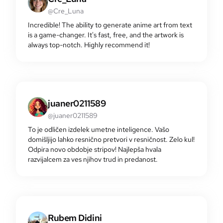
@Cre_Luna
Incredible! The ability to generate anime art from text
is a game-changer. It's fast, free, and the artwork is
always top-notch. Highly recommend it!
juaner0211589
@juaner0211589
To je odličen izdelek umetne inteligence. Vašo
domišljijo lahko resnično pretvori v resničnost. Zelo kul!
Odpira novo obdobje stripov! Najlepša hvala
razvijalcem za ves njihov trud in predanost.
Rubem Didini