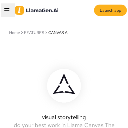
Launch app
Home
FEATURES
CANVAS AI
Llamas Canvas
intelligent canvas
visual storytelling
do your best work in Llama Canvas
The