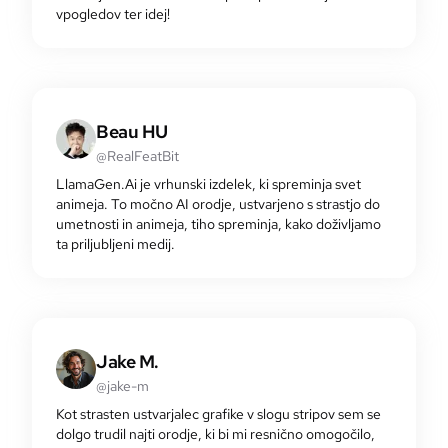
vpogledov ter idej!
Beau HU
@RealFeatBit
LlamaGen.Ai je vrhunski izdelek, ki spreminja svet
animeja. To močno AI orodje, ustvarjeno s strastjo do
umetnosti in animeja, tiho spreminja, kako doživljamo
ta priljubljeni medij.
Jake M.
@jake-m
Kot strasten ustvarjalec grafike v slogu stripov sem se
dolgo trudil najti orodje, ki bi mi resnično omogočilo,