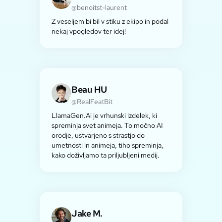
@benoitst-laurent
Z veseljem bi bil v stiku z ekipo in podal
nekaj vpogledov ter idej!
Beau HU
@RealFeatBit
LlamaGen.Ai je vrhunski izdelek, ki
spreminja svet animeja. To močno AI
orodje, ustvarjeno s strastjo do
umetnosti in animeja, tiho spreminja,
kako doživljamo ta priljubljeni medij.
Jake M.