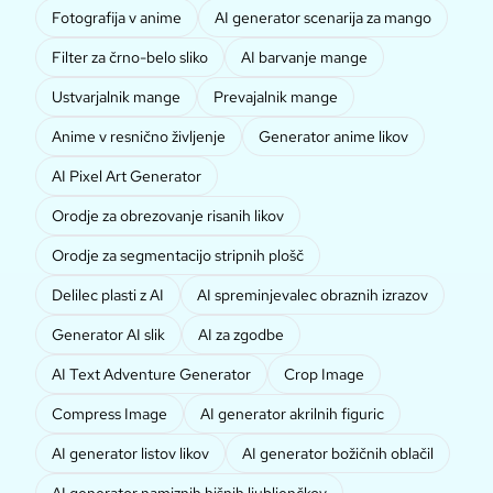
Fotografija v anime
AI generator scenarija za mango
Filter za črno-belo sliko
AI barvanje mange
Ustvarjalnik mange
Prevajalnik mange
Anime v resnično življenje
Generator anime likov
AI Pixel Art Generator
Orodje za obrezovanje risanih likov
Orodje za segmentacijo stripnih plošč
Delilec plasti z AI
AI spreminjevalec obraznih izrazov
Generator AI slik
AI za zgodbe
AI Text Adventure Generator
Crop Image
Compress Image
AI generator akrilnih figuric
AI generator listov likov
AI generator božičnih oblačil