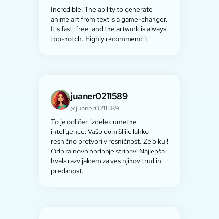
Incredible! The ability to generate
anime art from text is a game-changer.
It's fast, free, and the artwork is always
top-notch. Highly recommend it!
juaner0211589
@juaner0211589
To je odličen izdelek umetne
inteligence. Vašo domišljijo lahko
resnično pretvori v resničnost. Zelo kul!
Odpira novo obdobje stripov! Najlepša
hvala razvijalcem za ves njihov trud in
predanost.