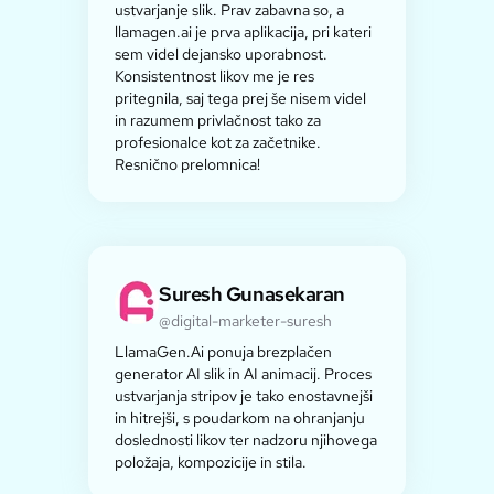
ustvarjanje slik. Prav zabavna so, a
llamagen.ai je prva aplikacija, pri kateri
sem videl dejansko uporabnost.
Konsistentnost likov me je res
pritegnila, saj tega prej še nisem videl
in razumem privlačnost tako za
profesionalce kot za začetnike.
Resnično prelomnica!
Suresh Gunasekaran
@digital-marketer-suresh
LlamaGen.Ai ponuja brezplačen
generator AI slik in AI animacij. Proces
ustvarjanja stripov je tako enostavnejši
in hitrejši, s poudarkom na ohranjanju
doslednosti likov ter nadzoru njihovega
položaja, kompozicije in stila.