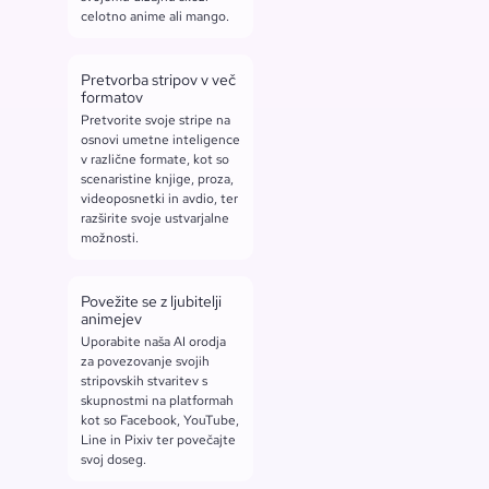
celotno anime ali mango.
Pretvorba stripov v več
formatov
Pretvorite svoje stripe na
osnovi umetne inteligence
v različne formate, kot so
scenaristine knjige, proza,
videoposnetki in avdio, ter
razširite svoje ustvarjalne
možnosti.
Povežite se z ljubitelji
animejev
Uporabite naša AI orodja
za povezovanje svojih
stripovskih stvaritev s
skupnostmi na platformah
kot so Facebook, YouTube,
Line in Pixiv ter povečajte
svoj doseg.