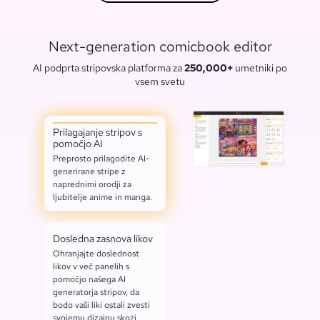
Next-generation comicbook editor
AI podprta stripovska platforma za
250,000+
umetniki po
vsem svetu
Prilagajanje stripov s
pomočjo AI
Preprosto prilagodite AI-
generirane stripe z
naprednimi orodji za
ljubitelje anime in manga.
Dosledna zasnova likov
Ohranjajte doslednost
likov v več panelih s
pomočjo našega AI
generatorja stripov, da
bodo vaši liki ostali zvesti
svojemu dizajnu skozi