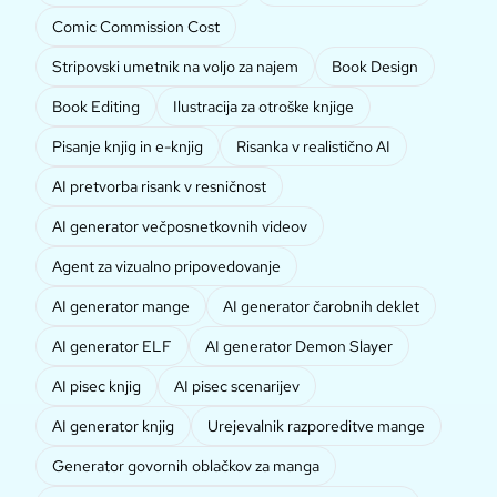
Comic Commission Cost
Stripovski umetnik na voljo za najem
Book Design
Book Editing
Ilustracija za otroške knjige
Pisanje knjig in e-knjig
Risanka v realistično AI
AI pretvorba risank v resničnost
AI generator večposnetkovnih videov
Agent za vizualno pripovedovanje
AI generator mange
AI generator čarobnih deklet
AI generator ELF
AI generator Demon Slayer
AI pisec knjig
AI pisec scenarijev
AI generator knjig
Urejevalnik razporeditve mange
Generator govornih oblačkov za manga