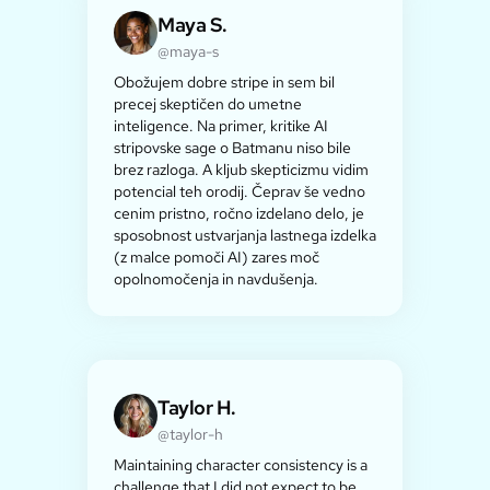
Maya S.
@maya-s
Obožujem dobre stripe in sem bil
precej skeptičen do umetne
inteligence. Na primer, kritike AI
stripovske sage o Batmanu niso bile
brez razloga. A kljub skepticizmu vidim
potencial teh orodij. Čeprav še vedno
cenim pristno, ročno izdelano delo, je
sposobnost ustvarjanja lastnega izdelka
(z malce pomoči AI) zares moč
opolnomočenja in navdušenja.
Taylor H.
@taylor-h
Maintaining character consistency is a
challenge that I did not expect to be