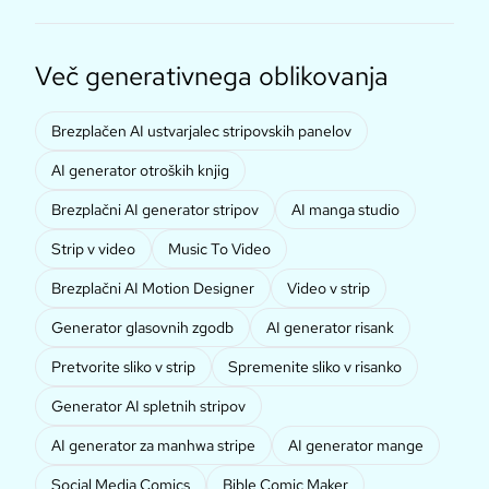
Več generativnega oblikovanja
Brezplačen AI ustvarjalec stripovskih panelov
AI generator otroških knjig
Brezplačni AI generator stripov
AI manga studio
Strip v video
Music To Video
Brezplačni AI Motion Designer
Video v strip
Generator glasovnih zgodb
AI generator risank
Pretvorite sliko v strip
Spremenite sliko v risanko
Generator AI spletnih stripov
AI generator za manhwa stripe
AI generator mange
Social Media Comics
Bible Comic Maker