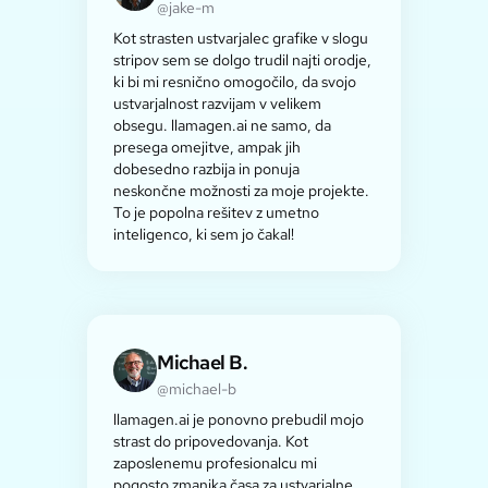
@jake-m
Kot strasten ustvarjalec grafike v slogu
stripov sem se dolgo trudil najti orodje,
ki bi mi resnično omogočilo, da svojo
ustvarjalnost razvijam v velikem
obsegu. llamagen.ai ne samo, da
presega omejitve, ampak jih
dobesedno razbija in ponuja
neskončne možnosti za moje projekte.
To je popolna rešitev z umetno
inteligenco, ki sem jo čakal!
Michael B.
@michael-b
llamagen.ai je ponovno prebudil mojo
strast do pripovedovanja. Kot
zaposlenemu profesionalcu mi
pogosto zmanjka časa za ustvarjalne