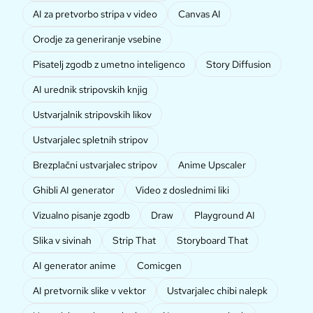
AI za pretvorbo stripa v video
Canvas AI
Orodje za generiranje vsebine
Pisatelj zgodb z umetno inteligenco
Story Diffusion
AI urednik stripovskih knjig
Ustvarjalnik stripovskih likov
Ustvarjalec spletnih stripov
Brezplačni ustvarjalec stripov
Anime Upscaler
Ghibli AI generator
Video z doslednimi liki
Vizualno pisanje zgodb
Draw
Playground AI
Slika v sivinah
Strip That
Storyboard That
AI generator anime
Comicgen
AI pretvornik slike v vektor
Ustvarjalec chibi nalepk