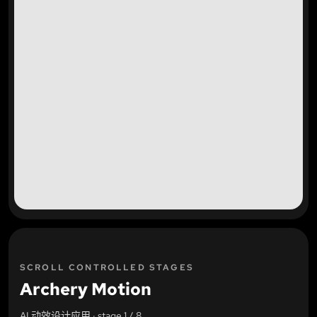
SCROLL CONTROLLED STAGES
Archery Motion
AI 动效设计应用
· stage
1
/
8