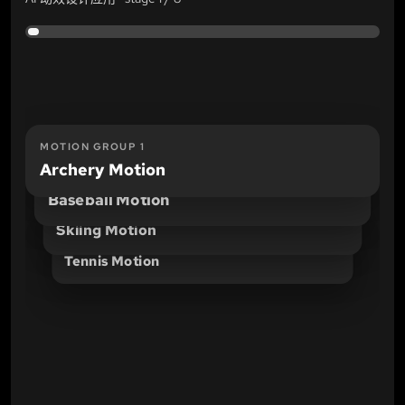
MOTION GROUP
1
Archery Motion
MOTION GROUP
2
Baseball Motion
MOTION GROUP
3
Skiing Motion
MOTION GROUP
4
Tennis Motion