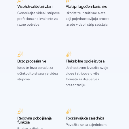
Visokokvalitetni izlazi
Alati prilagođeni korisniku
Generirajte videa i stripove
Iskoristite intuitivne alate
profesionalne kvalitete za
koji pojednostavljuju proces
razne potrebe.
izrade video i strip sadržaja.
Brzo procesiranje
Fleksibilne opcije izvoza
Iskusite brzu obradu za
Jednostavno izvezite svoje
učinkovito stvaranje videa i
videe i stripove u više
stripova.
formata za dijeljenje i
prezentaciju.
Redovna poboljšanja
Podržavajuća zajednica
funkcija
Povežite se sa zajednicom
Budite u tijeku s