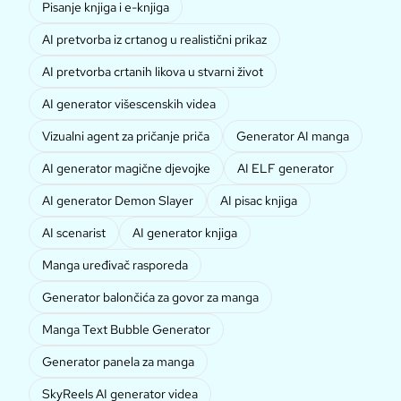
Pisanje knjiga i e-knjiga
AI pretvorba iz crtanog u realistični prikaz
AI pretvorba crtanih likova u stvarni život
AI generator višescenskih videa
Vizualni agent za pričanje priča
Generator AI manga
AI generator magične djevojke
AI ELF generator
AI generator Demon Slayer
AI pisac knjiga
AI scenarist
AI generator knjiga
Manga uređivač rasporeda
Generator balončića za govor za manga
Manga Text Bubble Generator
Generator panela za manga
SkyReels AI generator videa