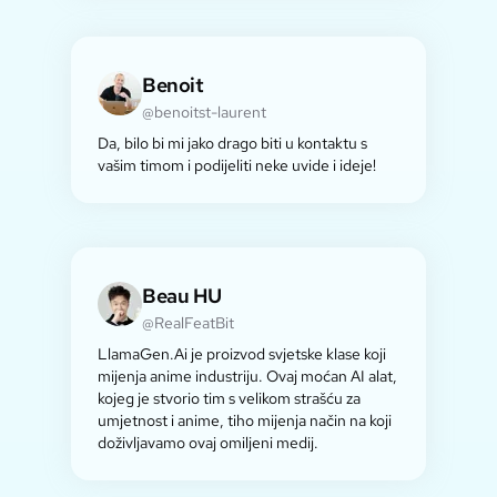
Benoit
@benoitst-laurent
Da, bilo bi mi jako drago biti u kontaktu s
vašim timom i podijeliti neke uvide i ideje!
Beau HU
@RealFeatBit
LlamaGen.Ai je proizvod svjetske klase koji
mijenja anime industriju. Ovaj moćan AI alat,
kojeg je stvorio tim s velikom strašću za
umjetnost i anime, tiho mijenja način na koji
doživljavamo ovaj omiljeni medij.