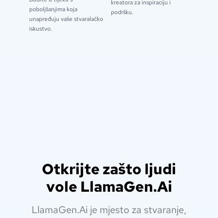
kreatora za inspiraciju i
poboljšanjima koja
podršku.
unapređuju vaše stvaralačko
iskustvo.
Otkrijte zašto ljudi
vole LlamaGen.Ai
LlamaGen.Ai je mjesto za stvaranje,