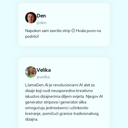
Den
@den
Napokon sam završio strip 🙂 Hvala puno na
podršci!
Velika
@velika
LlamaGen.Ai je revolucionarni AI alat za
dizajn koji nudi neusporedivo kreativno
iskustvo dizajnerima diljem svijeta. Njegov AI
generator stripova i generator slika
omogućuju jednostavno i učinkovito
kreiranje, pomičući granice tradicionalnog
dizajna.