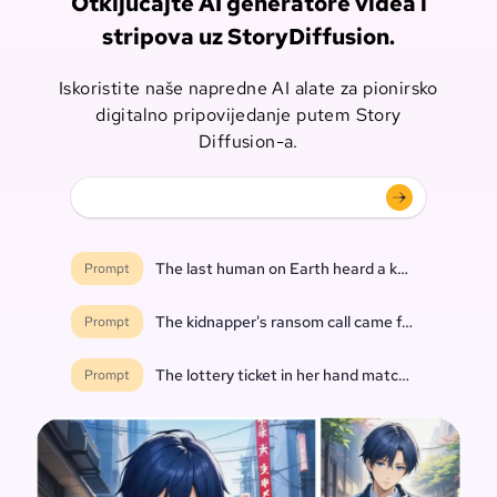
Otključajte AI generatore videa i
stripova uz StoryDiffusion.
Iskoristite naše napredne AI alate za pionirsko
digitalno pripovijedanje putem Story
Diffusion-a.
The last human on Earth heard a knock at the do
Prompt
The kidnapper's ransom call came from inside th
Prompt
The lottery ticket in her hand matched every nu
Prompt