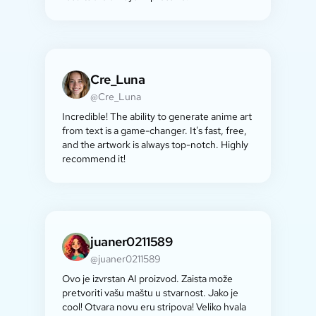
Cre_Luna
@Cre_Luna
Incredible! The ability to generate anime art
from text is a game-changer. It's fast, free,
and the artwork is always top-notch. Highly
recommend it!
juaner0211589
@juaner0211589
Ovo je izvrstan AI proizvod. Zaista može
pretvoriti vašu maštu u stvarnost. Jako je
cool! Otvara novu eru stripova! Veliko hvala