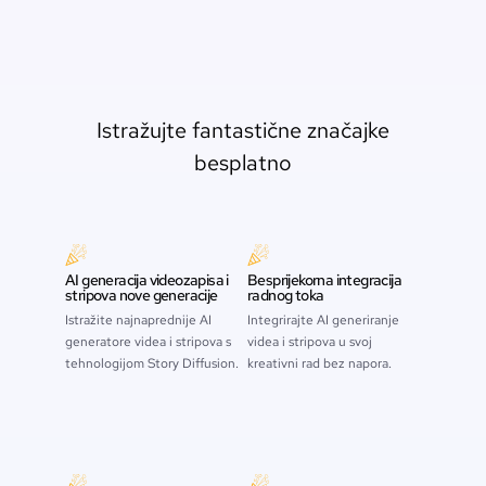
Istražujte fantastične značajke
besplatno
AI generacija videozapisa i
Besprijekorna integracija
stripova nove generacije
radnog toka
Istražite najnaprednije AI
Integrirajte AI generiranje
generatore videa i stripova s
videa i stripova u svoj
tehnologijom Story Diffusion.
kreativni rad bez napora.