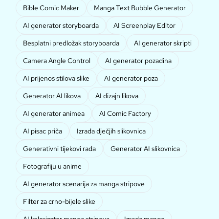
Bible Comic Maker
Manga Text Bubble Generator
AI generator storyboarda
AI Screenplay Editor
Besplatni predložak storyboarda
AI generator skripti
Camera Angle Control
AI generator pozadina
AI prijenos stilova slike
AI generator poza
Generator AI likova
AI dizajn likova
AI generator animea
AI Comic Factory
AI pisac priča
Izrada dječjih slikovnica
Generativni tijekovi rada
Generator AI slikovnica
Fotografiju u anime
AI generator scenarija za manga stripove
Filter za crno-bijele slike
AI kolorizator manga stripova
Izrada mange