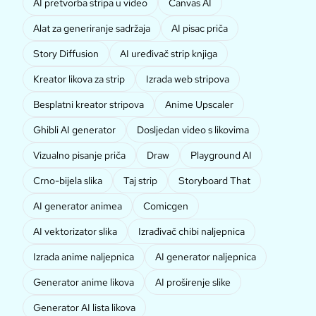
AI pretvorba stripa u video
Canvas AI
Alat za generiranje sadržaja
AI pisac priča
Story Diffusion
AI uređivač strip knjiga
Kreator likova za strip
Izrada web stripova
Besplatni kreator stripova
Anime Upscaler
Ghibli AI generator
Dosljedan video s likovima
Vizualno pisanje priča
Draw
Playground AI
Crno-bijela slika
Taj strip
Storyboard That
AI generator animea
Comicgen
AI vektorizator slika
Izrađivač chibi naljepnica
Izrada anime naljepnica
AI generator naljepnica
Generator anime likova
AI proširenje slike
Generator AI lista likova