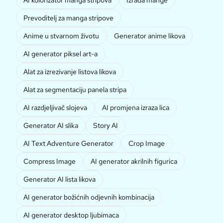
Prevoditelj za manga stripove
Anime u stvarnom životu
Generator anime likova
AI generator piksel art-a
Alat za izrezivanje listova likova
Alat za segmentaciju panela stripa
AI razdjeljivač slojeva
AI promjena izraza lica
Generator AI slika
Story AI
AI Text Adventure Generator
Crop Image
Compress Image
AI generator akrilnih figurica
Generator AI lista likova
AI generator božićnih odjevnih kombinacija
AI generator desktop ljubimaca