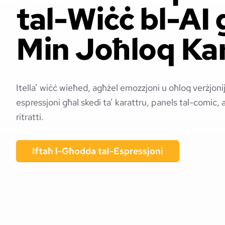
tal-Wiċċ bl-AI 
Min Joħloq Kar
Itella’ wiċċ wieħed, agħżel emozzjoni u oħloq verżjonij
espressjoni għal skedi ta’ karattru, panels tal-comic,
ritratti.
Iftaħ l-Għodda tal-Espressjoni