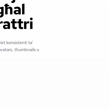
għal
attri
iet konsistenti ta’
 avatars, thumbnails u