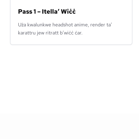
Pass 1 – Itella’ Wiċċ
Uża kwalunkwe headshot anime, render ta’
karattru jew ritratt b’wiċċ ċar.