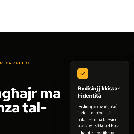
A’ KARATTRI
ngħajr ma
Redisinj jikkisser
l-identità
nza tal-
Redisinj manwali jista’
jibdel l-għajnejn, il-
ħalq, il-forma tal-wiċċ
jew l-istil biżżejjed biex
il-karattru ma jibqax