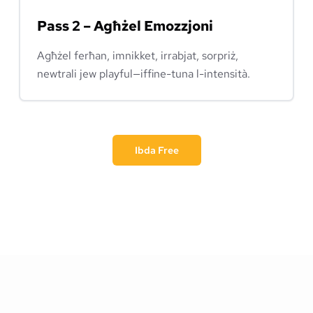
Pass 2 – Agħżel Emozzjoni
Agħżel ferħan, imnikket, irrabjat, sorpriż,
newtrali jew playful—iffine-tuna l-intensità.
Ibda Free