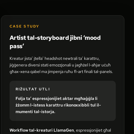
CASE STUDY
Artist tal-storyboard jibni ‘mood
pass’
Kreatur jista’ jtella’ headshot newtrali ta’ karattru,
jiġġenera diversi stati emozzjonali u jagħżel l-aħjar uċuħ
għax-xena qabel ma jimpenja ruħu fl-art finali tal-panels.
RIŻULTAT UTLI
Folja ta’ espressjonijiet aktar mgħaġġla li
żżomm l-istess karattru rikonoxxibbli tul il-
mumenti tal-istorja.
Workflow tal-kreaturi LlamaGen
, espressjonijiet għal