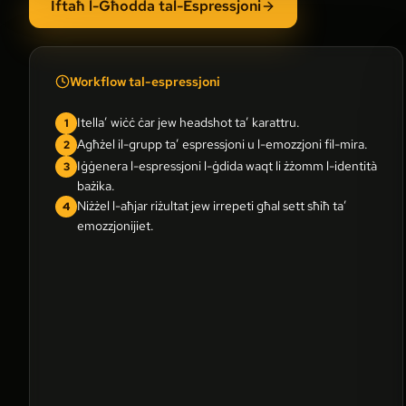
Iftaħ l-Għodda tal-Espressjoni
Workflow tal-espressjoni
Itella’ wiċċ ċar jew headshot ta’ karattru.
1
Agħżel il-grupp ta’ espressjoni u l-emozzjoni fil-mira.
2
Iġġenera l-espressjoni l-ġdida waqt li żżomm l-identità
3
bażika.
Niżżel l-aħjar riżultat jew irrepeti għal sett sħiħ ta’
4
emozzjonijiet.