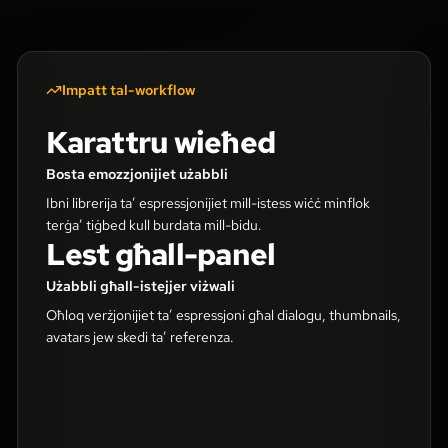
Impatt tal-workflow
Karattru wieħed
Bosta emozzjonijiet użabbli
Ibni librerija ta’ espressjonijiet mill-istess wiċċ minflok
terġa’ tiġbed kull burdata mill-bidu.
Lest għall-panel
Użabbli għall-istejjer viżwali
Oħloq verżjonijiet ta’ espressjoni għal dialogu, thumbnails,
avatars jew skedi ta’ referenza.