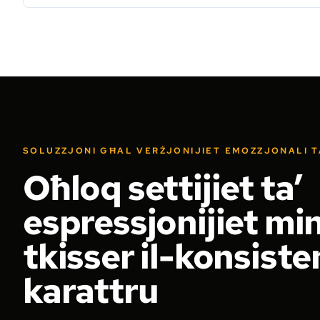
SOLUZZJONI GĦAL VERŻJONIJIET EMOZZJONALI T
Oħloq settijiet ta’
espressjonijiet mi
tkisser il-konsiste
karattru