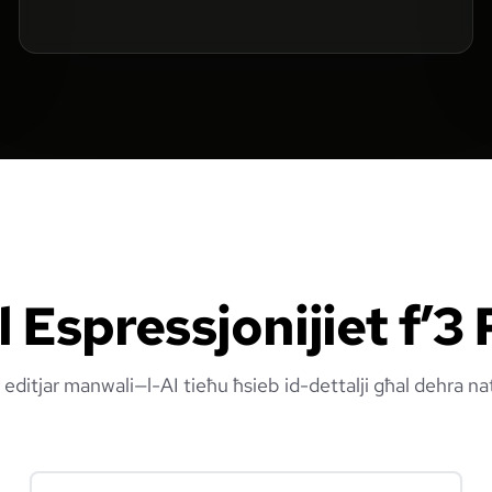
l Espressjonijiet f’3 
editjar manwali—l-AI tieħu ħsieb id-dettalji għal dehra nat