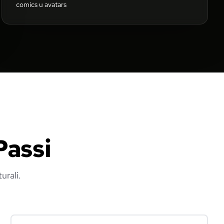
comics u avatars
Passi
urali.