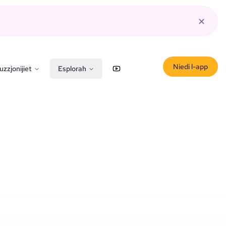
Niedi l-app
uzzjonijiet
Esplorah
YouTube
X (Twitter)