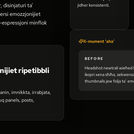
 disinjaturi ta’
jidher konsistenti.
ersi emozzjonijiet
al-espressjoni minflok
Il-mument ‘aha’
BEFORE
Headshot newtrali wieħed li
ijiet ripetibbli
ikopri xena sħiħa, sekwenza
thumbnails jew folja ta’ emo
nin, imnikkta, irrabjata,
fuq panels, posts,