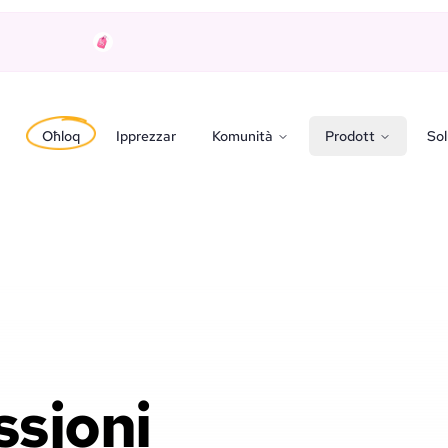
Oħloq
Ipprezzar
Komunità
Prodott
Sol
ssjoni