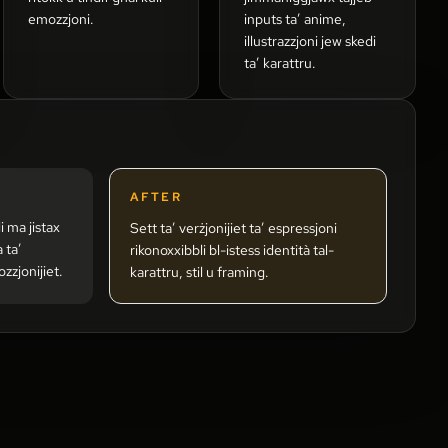
emozzjoni.
inputs ta’ anime,
illustrazzjoni jew skedi
ta’ karattru.
AFTER
 ma jistax
Sett ta’ verżjonijiet ta’ espressjoni
 ta’
rikonoxxibbli bl-istess identità tal-
zzjonijiet.
karattru, stil u framing.