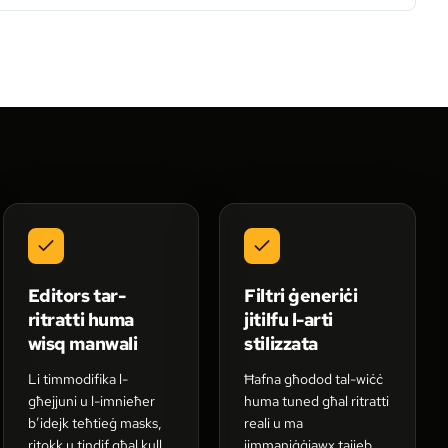
Editors tar-
Filtri ġeneriċi
ritratti huma
jitilfu l-arti
wisq manwali
stilizzata
Li timmodifika l-
Ħafna għodod tal-wiċċ
għejjuni u l-imnieħer
huma tuned għal ritratti
b’idejk teħtieġ masks,
reali u ma
ritokk u tindif għal kull
jimmaniġġjawx tajjeb