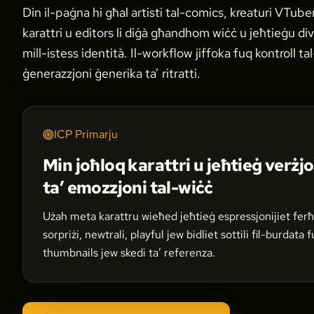
Din il-paġna hi għal artisti tal-comics, kreaturi VTuber,
karattri u editors li diġà għandhom wiċċ u jeħtieġu div
mill-istess identità. Il-workflow jiffoka fuq kontroll t
ġenerazzjoni ġenerika ta’ ritratti.
ICP Primarju
Min joħloq karattri u jeħtieġ verżjon
ta’ emozzjoni tal-wiċċ
Użah meta karattru wieħed jeħtieġ espressjonijiet ferħa
sorpriżi, newtrali, playful jew bidliet sottili fil-burdata 
thumbnails jew skedi ta’ referenza.